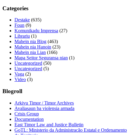
Categories
Destake
(635)
Foun
(9)
Komunikadu Imprensa
(27)
Librariu
(1)
Mahein nia Blog
(463)
Mahein nia Hanoin
(23)
Mahein nia Lian
(166)
Mapa Seitor Seguransa nian
(1)
Uncategorized
(50)
Uncategorized
(5)
Vaga
(2)
Video
(3)
Blogroll
Arkivu Timor / Timor Archives
Avaliasaun ba violensia armada
Crisis Group
Documentation
East Timor Law and Justice Bulletin
GoTL: Ministerio da Administração Estatal e Ordenamento