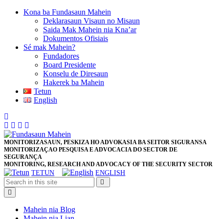
Skip
Kona ba Fundasaun Mahein
to
Deklarasaun Visaun no Misaun
content
Saida Mak Mahein nia Kna’ar
Skip
Dokumentos Ofisiais
to
Sé mak Mahein?
content
Fundadores
Board Presidente
Konselu de Diresaun
Hakerek ba Mahein
Tetun
English
Close
Button
Facebook
Twitter
Pinterest
Instagram
MONITORIZASAUN, PESKIZA HO ADVOKASIA BA SEITOR SIGURANSA
MONITORIZAÇAO PESQUISA E ADVOCACIA DO SECTOR DE
SEGURANÇA
MONITORING, RESEARCH AND ADVOCACY OF THE SECURITY SECTOR
TETUN
ENGLISH
Open
Button
Mahein nia Blog
Mahein nia Lian