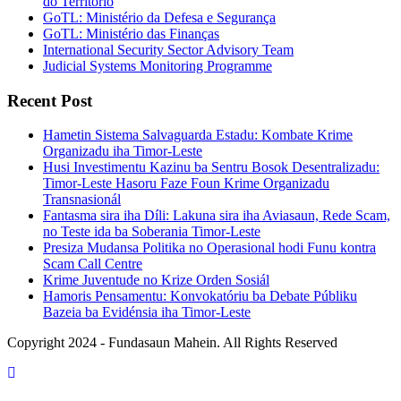
do Territorio
GoTL: Ministério da Defesa e Segurança
GoTL: Ministério das Finanças
International Security Sector Advisory Team
Judicial Systems Monitoring Programme
Recent Post
Hametin Sistema Salvaguarda Estadu: Kombate Krime
Organizadu iha Timor-Leste
Husi Investimentu Kazinu ba Sentru Bosok Desentralizadu:
Timor-Leste Hasoru Faze Foun Krime Organizadu
Transnasionál
Fantasma sira iha Díli: Lakuna sira iha Aviasaun, Rede Scam,
no Teste ida ba Soberania Timor-Leste
Presiza Mudansa Politika no Operasional hodi Funu kontra
Scam Call Centre
Krime Juventude no Krize Orden Sosiál
Hamoris Pensamentu: Konvokatóriu ba Debate Públiku
Bazeia ba Evidénsia iha Timor-Leste
Copyright 2024 - Fundasaun Mahein. All Rights Reserved
Back
To