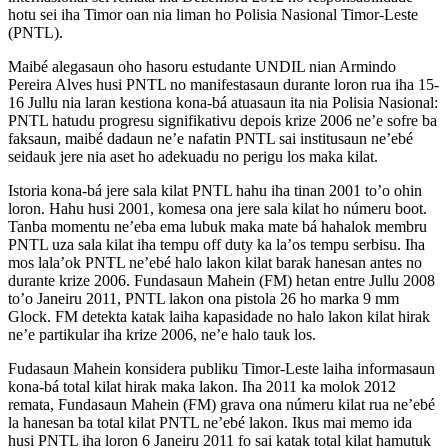
hotu sei iha Timor oan nia liman ho Polisia Nasional Timor-Leste
(PNTL).
Maibé alegasaun oho hasoru estudante UNDIL nian Armindo
Pereira Alves husi PNTL no manifestasaun durante loron rua iha 15-
16 Jullu nia laran kestiona kona-bá atuasaun ita nia Polisia Nasional:
PNTL hatudu progresu signifikativu depois krize 2006 ne’e sofre ba
faksaun, maibé dadaun ne’e nafatin PNTL sai institusaun ne’ebé
seidauk jere nia aset ho adekuadu no perigu los maka kilat.
Istoria kona-bá jere sala kilat PNTL hahu iha tinan 2001 to’o ohin
loron. Hahu husi 2001, komesa ona jere sala kilat ho númeru boot.
Tanba momentu ne’eba ema lubuk maka mate bá hahalok membru
PNTL uza sala kilat iha tempu off duty ka la’os tempu serbisu. Iha
mos lala’ok PNTL ne’ebé halo lakon kilat barak hanesan antes no
durante krize 2006. Fundasaun Mahein (FM) hetan entre Jullu 2008
to’o Janeiru 2011, PNTL lakon ona pistola 26 ho marka 9 mm
Glock. FM detekta katak laiha kapasidade no halo lakon kilat hirak
ne’e partikular iha krize 2006, ne’e halo tauk los.
Fudasaun Mahein konsidera publiku Timor-Leste laiha informasaun
kona-bá total kilat hirak maka lakon. Iha 2011 ka molok 2012
remata, Fundasaun Mahein (FM) grava ona númeru kilat rua ne’ebé
la hanesan ba total kilat PNTL ne’ebé lakon. Ikus mai memo ida
husi PNTL iha loron 6 Janeiru 2011 fo sai katak total kilat hamutuk