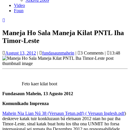
Arkivu 2009
Video
Foun
Close
Button
Maneja Ho Sala Maneja Kilat PNTL Iha
Timor-Leste
August
fundasaunmahein
August 13, 2012
|
fundasaunmahein
|
3 Comments
|
13:48
13,
2012
Feto kaer kilat boot
Fundasaun Mahein, 13 Agusto 2012
Komunikadu Imprenza
Mahein Nia Lian Nú 38 (Versaun Tetun.pdf) (
Versaun Inglesh.pdf
)
deskreve katak tuir konkluzaun bá eleisaun 2012 nian ho paz iha
Timor-Leste, sinal katak buat hotu los tiha ona UNMIT ho forsa
internasional sei remata iha Dezembru 2012 no responsabilidade