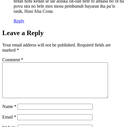
hetan hotu kedan se lae araska oit-oan bele fo amiasa bo’ot ba
povu sira no bele mos mosu pembunuh bayaran iha pa’is
rasik, Husi Aba Costa
Reply
Leave a Reply
Your email address will not be published.
Required fields are
marked
*
Comment
*
Name
*
Email
*