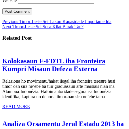
Website
Post
Previous
Previous
Timor-Leste Sei Lakon Kapasidade Importante Ida
Next
post:
Next
Timor-Leste Sei Sosa Kilat Barak Tan?
navigation
post:
Related Post
Kolokasaun F-FDTL iha Fronteira
Kolokasau
Kumpri Misaun Defeza Externa
F-
Relasiona ho movimentu/hakat ilegal iha fronteira terestre husi
FDTL
timor-oan sira ne’ebé ba tuir graduasaun arte-marsiais nian iha
iha
Atambua-Indonézia. Hafoin autoridade seguransa Indonézia
identifika, kaptura no deporta timor-oan sira ne’ebé tama
Fronteira
READ
Kumpri
READ MORE
MORE
Misaun
Defeza
Analiza Orsamentu Jeral Estadu 2013 ba