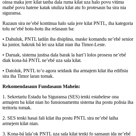
oinsa maka jere kilat tanba dala ruma kilat uza halo povu vitima
maibé povu hatene katak utuliza kilat atu fo protesaun ba sira nia
siguransa.
Razaun sira ne’ebé kontinua halo sala jere kilat PNTL, iha kategoria
tolu ne’ebé hotu-hotu iha relasaun ba:
• Dahuluk, PNTL ladún iha disiplina, maske komandu ne’ebé senior
ka junior, hakruk bá lei uza kilat nian iha Timor-Leste.
• Daruak, sistema justisa dala barak la hari’i lolos prosesu ne’ebé
diak kona-bá PNTL ne’ebé uza sala kilat.
• Datoluk, PNTL to’o agora seidauk iha armajem kilat iha edifisiu
sira iha Timor laran tomak.
Rekomendasaun Fundasaun Mahein:
1. Sekretariu Estadu ba Siguransa (SES) tenki estabelese ona
armajem ba kilat nian ho funsionamentu sistema iha postu polisia iha
teritoriu tomak.
2. SES tenki hasai fali kilat iha postu PNTL sira ne’ebé laiha
armejem kilat nian.
3. Kona-bá lala’ok PNTL uza sala kilat tenki fo sansaun ida ne’ebé