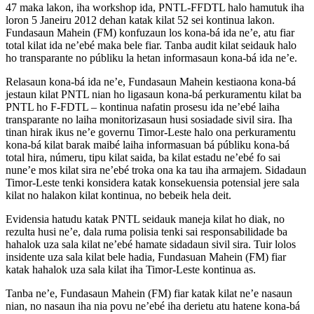
47 maka lakon, iha workshop ida, PNTL-FFDTL halo hamutuk iha
loron 5 Janeiru 2012 dehan katak kilat 52 sei kontinua lakon.
Fundasaun Mahein (FM) konfuzaun los kona-bá ida ne’e, atu fiar
total kilat ida ne’ebé maka bele fiar. Tanba audit kilat seidauk halo
ho transparante no públiku la hetan informasaun kona-bá ida ne’e.
Relasaun kona-bá ida ne’e, Fundasaun Mahein kestiaona kona-bá
jestaun kilat PNTL nian ho ligasaun kona-bá perkuramentu kilat ba
PNTL ho F-FDTL – kontinua nafatin prosesu ida ne’ebé laiha
transparante no laiha monitorizasaun husi sosiadade sivil sira. Iha
tinan hirak ikus ne’e governu Timor-Leste halo ona perkuramentu
kona-bá kilat barak maibé laiha informasuan bá públiku kona-bá
total hira, númeru, tipu kilat saida, ba kilat estadu ne’ebé fo sai
nune’e mos kilat sira ne’ebé troka ona ka tau iha armajem. Sidadaun
Timor-Leste tenki konsidera katak konsekuensia potensial jere sala
kilat no halakon kilat kontinua, no bebeik hela deit.
Evidensia hatudu katak PNTL seidauk maneja kilat ho diak, no
rezulta husi ne’e, dala ruma polisia tenki sai responsabilidade ba
hahalok uza sala kilat ne’ebé hamate sidadaun sivil sira. Tuir lolos
insidente uza sala kilat bele hadia, Fundasuan Mahein (FM) fiar
katak hahalok uza sala kilat iha Timor-Leste kontinua as.
Tanba ne’e, Fundasaun Mahein (FM) fiar katak kilat ne’e nasaun
nian, no nasaun iha nia povu ne’ebé iha derietu atu hatene kona-bá