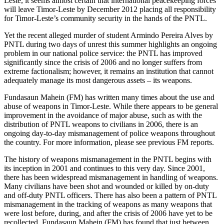
Leste, it seems almost certain that international peacekeeping forces
will leave Timor-Leste by December 2012 placing all responsibility
for Timor-Leste’s community security in the hands of the PNTL.
Yet the recent alleged murder of student Armindo Pereira Alves by
PNTL during two days of unrest this summer highlights an ongoing
problem in our national police service: the PNTL has improved
significantly since the crisis of 2006 and no longer suffers from
extreme factionalism; however, it remains an institution that cannot
adequately manage its most dangerous assets – its weapons.
Fundasaun Mahein (FM) has written many times about the use and
abuse of weapons in Timor-Leste. While there appears to be general
improvement in the avoidance of major abuse, such as with the
distribution of PNTL weapons to civilians in 2006, there is an
ongoing day-to-day mismanagement of police weapons throughout
the country. For more information, please see previous FM reports.
The history of weapons mismanagement in the PNTL begins with
its inception in 2001 and continues to this very day. Since 2001,
there has been widespread mismanagement in handling of weapons.
Many civilians have been shot and wounded or killed by on-duty
and off-duty PNTL officers. There has also been a pattern of PNTL
mismanagement in the tracking of weapons as many weapons that
were lost before, during, and after the crisis of 2006 have yet to be
recollected. Fundasaun Mahein (FM) has found that just between