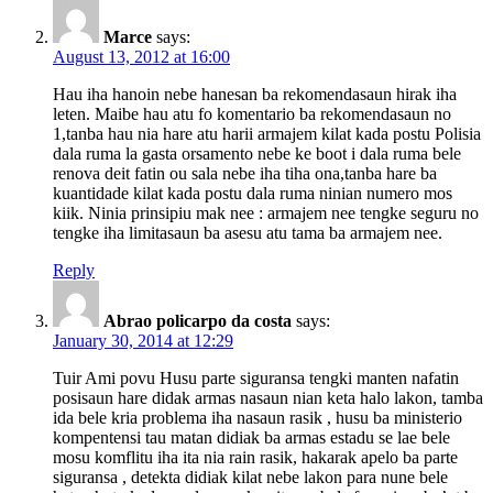
Marce
says:
August 13, 2012 at 16:00
Hau iha hanoin nebe hanesan ba rekomendasaun hirak iha
leten. Maibe hau atu fo komentario ba rekomendasaun no
1,tanba hau nia hare atu harii armajem kilat kada postu Polisia
dala ruma la gasta orsamento nebe ke boot i dala ruma bele
renova deit fatin ou sala nebe iha tiha ona,tanba hare ba
kuantidade kilat kada postu dala ruma ninian numero mos
kiik. Ninia prinsipiu mak nee : armajem nee tengke seguru no
tengke iha limitasaun ba asesu atu tama ba armajem nee.
Reply
Abrao policarpo da costa
says:
January 30, 2014 at 12:29
Tuir Ami povu Husu parte siguransa tengki manten nafatin
posisaun hare didak armas nasaun nian keta halo lakon, tamba
ida bele kria problema iha nasaun rasik , husu ba ministerio
kompentensi tau matan didiak ba armas estadu se lae bele
mosu komflitu iha ita nia rain rasik, hakarak apelo ba parte
siguransa , detekta didiak kilat nebe lakon para nune bele