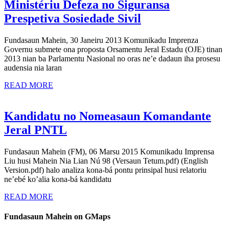
Externa
Ministériu Defeza no Siguransa
Analiza
Prespetiva Sosiedade Sivil
Orsamentu
Fundasaun Mahein, 30 Janeiru 2013 Komunikadu Imprenza
Jeral
Governu submete ona proposta Orsamentu Jeral Estadu (OJE) tinan
Estadu
2013 nian ba Parlamentu Nasional no oras ne’e dadaun iha prosesu
audensia nia laran
2013
READ
ba
READ MORE
MORE
Ministériu
Defeza
Kandidatu no Nomeasaun Komandante
no
Kandidatu
Jeral PNTL
Siguransa
no
Fundasaun Mahein (FM), 06 Marsu 2015 Komunikadu Imprensa
Prespetiva
Nomeasaun
Liu husi Mahein Nia Lian Nú 98 (Versaun Tetum.pdf) (English
Sosiedade
Komandante
Version.pdf) halo analiza kona-bá pontu prinsipal husi relatoriu
ne’ebé ko’alia kona-bá kandidatu
Sivil
Jeral
READ
PNTL
READ MORE
MORE
Fundasaun Mahein on GMaps