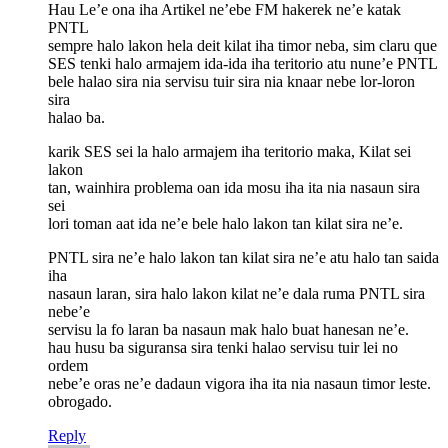
Hau Le’e ona iha Artikel ne’ebe FM hakerek ne’e katak
PNTL
sempre halo lakon hela deit kilat iha timor neba, sim claru que
SES tenki halo armajem ida-ida iha teritorio atu nune’e PNTL
bele halao sira nia servisu tuir sira nia knaar nebe lor-loron
sira
halao ba.
karik SES sei la halo armajem iha teritorio maka, Kilat sei
lakon
tan, wainhira problema oan ida mosu iha ita nia nasaun sira
sei
lori toman aat ida ne’e bele halo lakon tan kilat sira ne’e.
PNTL sira ne’e halo lakon tan kilat sira ne’e atu halo tan saida
iha
nasaun laran, sira halo lakon kilat ne’e dala ruma PNTL sira
nebe’e
servisu la fo laran ba nasaun mak halo buat hanesan ne’e.
hau husu ba siguransa sira tenki halao servisu tuir lei no
ordem
nebe’e oras ne’e dadaun vigora iha ita nia nasaun timor leste.
obrogado.
Reply