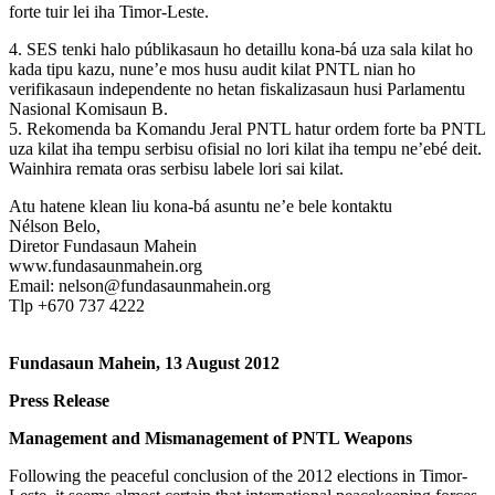
forte tuir lei iha Timor-Leste.
4. SES tenki halo públikasaun ho detaillu kona-bá uza sala kilat ho
kada tipu kazu, nune’e mos husu audit kilat PNTL nian ho
verifikasaun independente no hetan fiskalizasaun husi Parlamentu
Nasional Komisaun B.
5. Rekomenda ba Komandu Jeral PNTL hatur ordem forte ba PNTL
uza kilat iha tempu serbisu ofisial no lori kilat iha tempu ne’ebé deit.
Wainhira remata oras serbisu labele lori sai kilat.
Atu hatene klean liu kona-bá asuntu ne’e bele kontaktu
Nélson Belo,
Diretor Fundasaun Mahein
www.fundasaunmahein.org
Email: nelson@fundasaunmahein.org
Tlp +670 737 4222
Fundasaun Mahein, 13 August 2012
Press Release
Management and Mismanagement of PNTL Weapons
Following the peaceful conclusion of the 2012 elections in Timor-