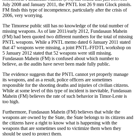
July 2008 and January 2011, the PNTL lost 26 9 mm Glock pistols.
FM finds this type of incompetence, particularly after the crisis of
2006, very worrying.
The Timorese public still has no knowledge of the total number of
missing weapons. As of late 2011/early 2012, Fundasaun Mahein
(FM) had been quoted two different numbers for the total of missing
PNTL weapons. While a PNTL memo dated 6 January 2011 stated
that 47 weapons were missing, a joint PNTL-FFDTL workshop on
5 January 2012 stated that 52 weapons were still missing.
Fundasaun Mahein (FM) is confused about which number to
believe, as the audits have never been made fully public.
The evidence suggests that the PNTL cannot yet properly manage
its weapons, and as a result, police officers are sometimes
responsible for the shooting deaths and injuries of civilian citizens.
While at some level of this type of incident is inevitable, Fundasuan
Mahein (FM) believes the rate of such behavior in Timor-Leste is
too high.
Furthermore, Fundasaun Mahein (FM) believes that while the
weapons are owned by the State, the State belongs to its citizens and
the citizens have a right to know what is happening with the
weapons that are sometimes used to victimize them when they
should be used to protect them.