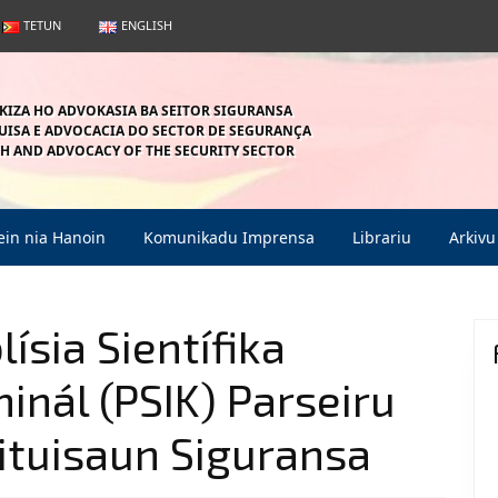
TETUN
ENGLISH
KIZA HO ADVOKASIA BA SEITOR SIGURANSA
ISA E ADVOCACIA DO SECTOR DE SEGURANÇA
H AND ADVOCACY OF THE SECURITY SECTOR
in nia Hanoin
Komunikadu Imprensa
Librariu
Arkivu
lísia Sientífika
inál (PSIK) Parseiru
ituisaun Siguransa