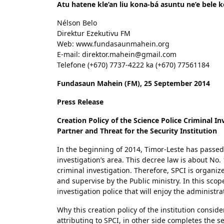
Atu hatene kle’an liu kona-bá asuntu ne’e bele 
Nélson Belo
Direktur Ezekutivu FM
Web: www.fundasaunmahein.org
E-mail: direktor.mahein@gmail.com
Telefone (+670) 7737-4222 ka (+670) 77561184
Fundasaun Mahein (FM), 25 September 2014
Press Release
Creation Policy of the Science Police Criminal In
Partner and Threat for the Security Institution
In the beginning of 2014, Timor-Leste has passed 
investigation’s area. This decree law is about No.
criminal investigation. Therefore, SPCI is organiz
and supervise by the Public ministry. In this sco
investigation police that will enjoy the administr
Why this creation policy of the institution consid
attributing to SPCI, in other side completes the se