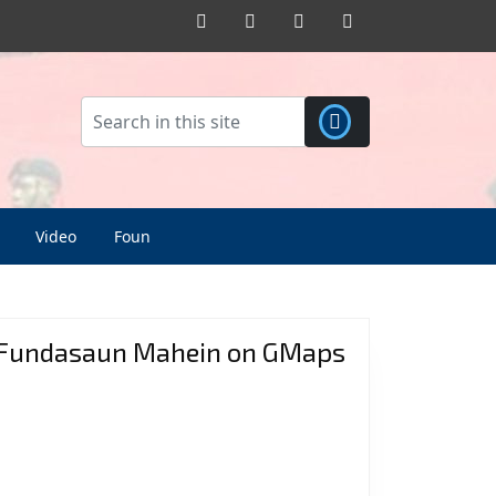
Facebook
Twitter
Pinterest
Instagram
Video
Foun
Fundasaun Mahein on GMaps