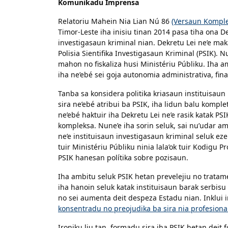
Komunikadu Imprensa
Relatoriu Mahein Nia Lian Nú 86
(Versaun Komple
Timor-Leste iha inisiu tinan 2014 pasa tiha ona De
investigasaun kriminal nian. Dekretu Lei ne’e ma
Polisia Sientifika Investigasaun Kriminal (PSIK). N
mahon no fiskaliza husi Ministériu Públiku. Iha a
iha ne’ebé sei goja autonomia administrativa, fin
Tanba sa konsidera politika kriasaun instituisau
sira ne’ebé atribui ba PSIK, iha lidun balu komple
ne’ebé haktuir iha Dekretu Lei ne’e rasik katak PS
kompleksa. Nune’e iha sorin seluk, sai nu’udar am
ne’e instituisaun investigasaun kriminal seluk eze
tuir Ministériu Públiku ninia lala’ok tuir Kodigu 
PSIK hanesan polítika sobre pozisaun.
Iha ambitu seluk PSIK hetan prevelejiu no tratam
iha hanoin seluk katak instituisaun barak serbis
no sei aumenta deit despeza Estadu nian. Inklui i
konsentradu no preojudika ba sira nia profesion
Ironiku liu tan, formadu sira iha PSIK hetan deit