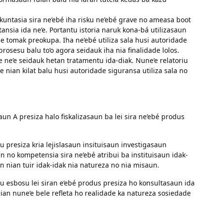
sirkuntasia sira ne’ebé iha risku ne’ebé grave no ameasa boot
ansia ida ne’e. Portantu istoria naruk kona-bá utilizasaun
de tomak preokupa. Iha ne’ebé utiliza sala husi autoridade
rosesu balu to’o agora seidauk iha nia finalidade lolos.
e ne’e seidauk hetan tratamentu ida-diak. Nune’e relatoriu
ian kilat balu husi autoridade siguransa utiliza sala no
 A presiza halo fiskalizasaun ba lei sira ne’ebé produs
presiza kria lejislasaun insituisaun investigasaun
un no kompetensia sira ne’ebé atribui ba instituisaun idak-
n nian tuir idak-idak nia natureza no nia misaun.
esbosu lei siran e’ebé produs presiza ho konsultasaun ida
ian nune’e bele refleta ho realidade ka natureza sosiedade