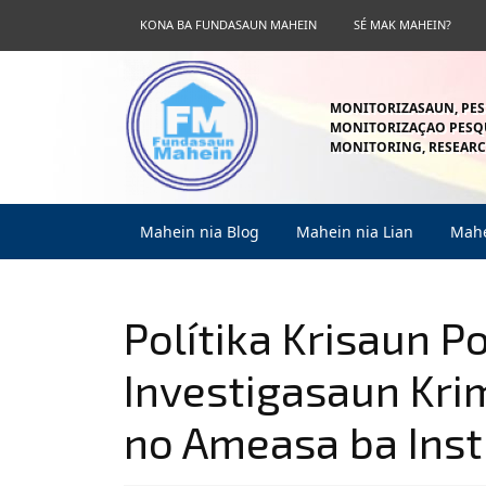
Skip
KONA BA FUNDASAUN MAHEIN
SÉ MAK MAHEIN?
to
content
Skip
to
MONITORIZASAUN, PES
content
MONITORIZAÇAO PESQU
MONITORING, RESEARC
Mahein nia Blog
Mahein nia Lian
Mahe
Polítika Krisaun Po
Investigasaun Krim
no Ameasa ba Inst