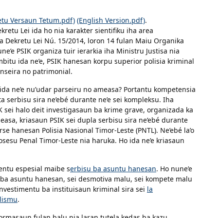
tu Versaun Tetum.pdf)
(English Version.pdf)
.
kretu Lei ida ho nia karakter sientifiku iha area
ka Dekretu Lei Nú. 15/2014, loron 14 fulan Maiu Organika
une’e PSIK organiza tuir ierarkia iha Ministru Justisa nia
mbitu ida ne’e, PSIK hanesan korpu superior polisia kriminal
anseira no patrimonial.
n ida ne’e nu’udar parseiru no ameasa? Portantu kompetensia
ta serbisu sira ne’ebé durante ne’e sei kompleksu. Iha
IK sei halo deit investigasaun ba krime grave, organizada ka
easa, kriasaun PSIK sei dupla serbisu sira ne’ebé durante
rse hanesan Polisia Nasional Timor-Leste (PNTL). Ne’ebé la’o
Prosesu Penal Timor-Leste nia haruka. Ho ida ne’e kriasaun
entu espesial maibe s
erbisu ba asuntu hanesan
. Ho nune’e
u ba asuntu hanesan, sei desmotiva malu, sei kompete malu
nvestimentu ba instituisaun kriminal sira sei
la
alismu
.
 formasaun fulan balu nia laran tutela kedas ba kazu