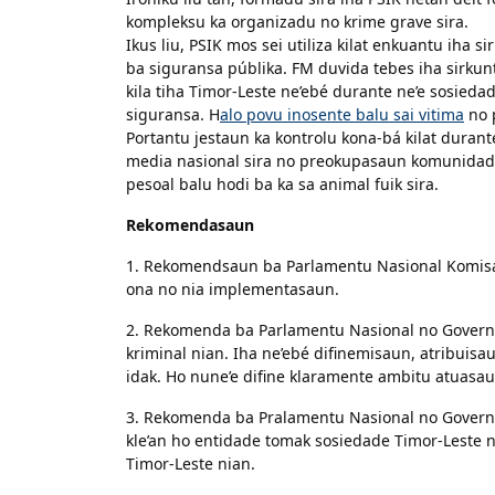
kompleksu ka organizadu no krime grave sira.
Ikus liu, PSIK mos sei utiliza kilat enkuantu iha 
ba siguransa públika. FM duvida tebes iha sirkunt
kila tiha Timor-Leste ne’ebé durante ne’e sosieda
siguransa. H
alo povu inosente balu sai vitima
no p
Portantu jestaun ka kontrolu kona-bá kilat durant
media nasional sira no preokupasaun komunidade n
pesoal balu hodi ba ka sa animal fuik sira.
Rekomendasaun
1. Rekomendsaun ba Parlamentu Nasional Komisaun
ona no nia implementasaun.
2. Rekomenda ba Parlamentu Nasional no Governu 
kriminal nian. Iha ne’ebé difinemisaun, atribuisa
idak. Ho nune’e difine klaramente ambitu atuasau
3. Rekomenda ba Pralamentu Nasional no Governu 
kle’an ho entidade tomak sosiedade Timor-Leste n
Timor-Leste nian.