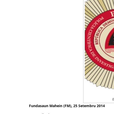
(
Fundasaun Mahein (FM), 25 Setembru 2014