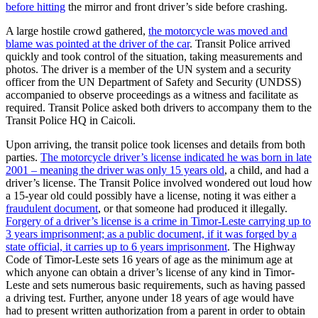
before hitting
the mirror and front driver’s side before crashing.
A large hostile crowd gathered,
the motorcycle was moved and
blame was pointed at the driver of the car
. Transit Police arrived
quickly and took control of the situation, taking measurements and
photos. The driver is a member of the UN system and a security
officer from the UN Department of Safety and Security (UNDSS)
accompanied to observe proceedings as a witness and facilitate as
required. Transit Police asked both drivers to accompany them to the
Transit Police HQ in Caicoli.
Upon arriving, the transit police took licenses and details from both
parties.
The motorcycle driver’s license indicated he was born in late
2001 – meaning the driver was only 15 years old
, a child, and had a
driver’s license. The Transit Police involved wondered out loud how
a 15-year old could possibly have a license, noting it was either a
fraudulent document
, or that someone had produced it illegally.
Forgery of a driver’s license is a crime in Timor-Leste carrying up to
3 years imprisonment; as a public document, if it was forged by a
state official, it carries up to 6 years imprisonment
. The Highway
Code of Timor-Leste sets 16 years of age as the minimum age at
which anyone can obtain a driver’s license of any kind in Timor-
Leste and sets numerous basic requirements, such as having passed
a driving test. Further, anyone under 18 years of age would have
had to present written authorization from a parent in order to obtain