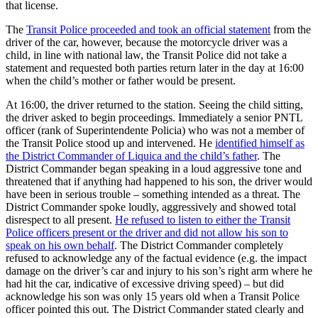
that license.
The
Transit Police proceeded and took an official statement
from the
driver of the car, however, because the motorcycle driver was a
child, in line with national law, the Transit Police did not take a
statement and requested both parties return later in the day at 16:00
when the child’s mother or father would be present.
At 16:00, the driver returned to the station. Seeing the child sitting,
the driver asked to begin proceedings. Immediately a senior PNTL
officer (rank of Superintendente Policia) who was not a member of
the Transit Police stood up and intervened. He
identified himself as
the District Commander of Liquica and the child’s father
. The
District Commander began speaking in a loud aggressive tone and
threatened that if anything had happened to his son, the driver would
have been in serious trouble – something intended as a threat. The
District Commander spoke loudly, aggressively and showed total
disrespect to all present.
He refused to listen to either the Transit
Police officers present or the driver and did not allow his son to
speak on his own behalf
. The District Commander completely
refused to acknowledge any of the factual evidence (e.g. the impact
damage on the driver’s car and injury to his son’s right arm where he
had hit the car, indicative of excessive driving speed) – but did
acknowledge his son was only 15 years old when a Transit Police
officer pointed this out. The District Commander stated clearly and