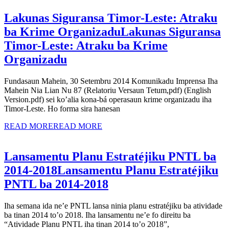
Lakunas Siguransa Timor-Leste: Atraku
ba Krime Organizadu
Lakunas Siguransa
Timor-Leste: Atraku ba Krime
Organizadu
Fundasaun Mahein, 30 Setembru 2014 Komunikadu Imprensa Iha
Mahein Nia Lian Nu 87 (Relatoriu Versaun Tetum,pdf) (English
Version.pdf) sei ko’alia kona-bá operasaun krime organizadu iha
Timor-Leste. Ho forma sira hanesan
READ MORE
READ MORE
Lansamentu Planu Estratéjiku PNTL ba
2014-2018
Lansamentu Planu Estratéjiku
PNTL ba 2014-2018
Iha semana ida ne’e PNTL lansa ninia planu estratéjiku ba atividade
ba tinan 2014 to’o 2018. Iha lansamentu ne’e fo direitu ba
“Atividade Planu PNTL iha tinan 2014 to’o 2018”,