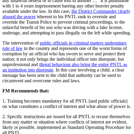
any unlawful benefit or to cause loss to another … “It is punishable
with 1 to 4 years imprisonment barring any other heavier penalty
available under the law. In this case,
the District Commander clearly
abused the power
inherent to his PNTL rank to overrule and
override the Transit Police to prevent criminal proceedings, to the
unlawful benefit of his son who was driving with a fake license,
underage, and attempting to pass illegally on the left while speeding.
The intervention of
public officials in criminal matters undermines
rule of law
in the country and represents one of the worst forms of
corruption by an official who has sworn to serve and protect their
nation; it not only brings the individual officer into disrepute, but
unprofessional and
illegal behaviour also bring the entire PNTL as
an institution into disrepute
. In this case involving a child, a clear
message has been sent to the child that authority can be used to
circumvent and overcome rules and laws.
FM Recommends that:
1. Training becomes mandatory for all PNTL [and public officials]
on what constitutes a conflict of interest and what abuse of power is.
2. Specific instructions are issued for all PNTL to recuse themselves
from any matter or situation where conflicts of interest are evident,
likely or possible, implemented as Standard Operating Procedure for
all PNTL.