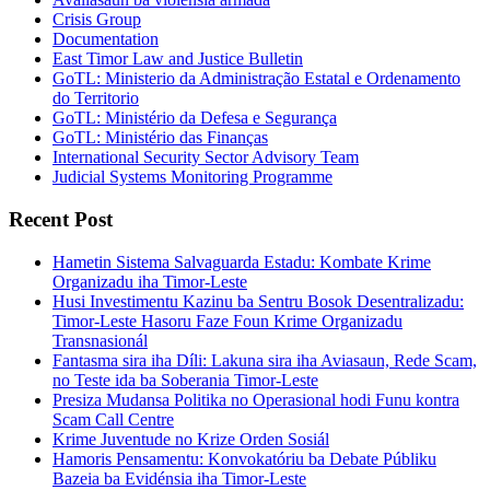
Crisis Group
Documentation
East Timor Law and Justice Bulletin
GoTL: Ministerio da Administração Estatal e Ordenamento
do Territorio
GoTL: Ministério da Defesa e Segurança
GoTL: Ministério das Finanças
International Security Sector Advisory Team
Judicial Systems Monitoring Programme
Recent Post
Hametin Sistema Salvaguarda Estadu: Kombate Krime
Organizadu iha Timor-Leste
Husi Investimentu Kazinu ba Sentru Bosok Desentralizadu:
Timor-Leste Hasoru Faze Foun Krime Organizadu
Transnasionál
Fantasma sira iha Díli: Lakuna sira iha Aviasaun, Rede Scam,
no Teste ida ba Soberania Timor-Leste
Presiza Mudansa Politika no Operasional hodi Funu kontra
Scam Call Centre
Krime Juventude no Krize Orden Sosiál
Hamoris Pensamentu: Konvokatóriu ba Debate Públiku
Bazeia ba Evidénsia iha Timor-Leste