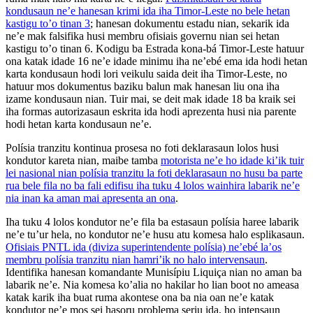
kondusaun ne’e hanesan krimi ida iha Timor-Leste no bele hetan
kastigu to’o tinan 3
; hanesan dokumentu estadu nian, sekarik ida
ne’e mak falsifika husi membru ofisiais governu nian sei hetan
kastigu to’o tinan 6. Kodigu ba Estrada kona-bá Timor-Leste hatuur
ona katak idade 16 ne’e idade minimu iha ne’ebé ema ida hodi hetan
karta kondusaun hodi lori veikulu saida deit iha Timor-Leste, no
hatuur mos dokumentus baziku balun mak hanesan liu ona iha
izame kondusaun nian. Tuir mai, se deit mak idade 18 ba kraik sei
iha formas autorizasaun eskrita ida hodi aprezenta husi nia parente
hodi hetan karta kondusaun ne’e.
Polísia tranzitu kontinua prosesa no foti deklarasaun lolos husi
kondutor kareta nian, maibe tamba
motorista ne’e ho idade ki’ik tuir
lei nasional nian polísia tranzitu la foti deklarasaun no husu ba parte
rua bele fila no ba fali edifisu iha tuku 4 lolos wainhira labarik ne’e
nia inan ka aman mai apresenta an ona
.
Iha tuku 4 lolos kondutor ne’e fila ba estasaun polísia haree labarik
ne’e tu’ur hela, no kondutor ne’e husu atu komesa halo esplikasaun.
Ofisiais PNTL ida (diviza superintendente polísia) ne’ebé la’os
membru polísia tranzitu nian hamri’ik no halo intervensaun
.
Identifika hanesan komandante Munisípiu Liquiça nian no aman ba
labarik ne’e. Nia komesa ko’alia no hakilar ho lian boot no ameasa
katak karik iha buat ruma akontese ona ba nia oan ne’e katak
kondutor ne’e mos sei hasoru problema seriu ida, ho intensaun