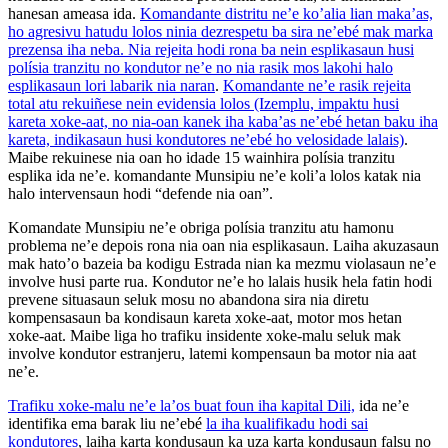
hanesan ameasa ida.
Komandante distritu ne’e ko’alia lian maka’as,
ho agresivu hatudu lolos ninia dezrespetu ba sira ne’ebé mak marka
prezensa iha neba. Nia rejeita hodi rona ba nein esplikasaun husi
polísia tranzitu no kondutor ne’e no nia rasik mos lakohi halo
esplikasaun lori labarik nia naran
.
Komandante ne’e rasik rejeita
total atu rekuiñese nein evidensia lolos (Izemplu, impaktu husi
kareta xoke-aat, no nia-oan kanek iha kaba’as ne’ebé hetan baku iha
kareta, indikasaun husi kondutores ne’ebé ho velosidade lalais)
.
Maibe rekuinese nia oan ho idade 15 wainhira polísia tranzitu
esplika ida ne’e. komandante Munsipiu ne’e koli’a lolos katak nia
halo intervensaun hodi “defende nia oan”.
Komandate Munsipiu ne’e obriga polísia tranzitu atu hamonu
problema ne’e depois rona nia oan nia esplikasaun. Laiha akuzasaun
mak hato’o bazeia ba kodigu Estrada nian ka mezmu violasaun ne’e
involve husi parte rua. Kondutor ne’e ho lalais husik hela fatin hodi
prevene situasaun seluk mosu no abandona sira nia diretu
kompensasaun ba kondisaun kareta xoke-aat, motor mos hetan
xoke-aat. Maibe liga ho trafiku insidente xoke-malu seluk mak
involve kondutor estranjeru, latemi kompensaun ba motor nia aat
ne’e.
Trafiku xoke-malu ne’e la’os buat foun iha kapital Dili,
ida ne’e
identifika ema barak liu ne’ebé
la iha kualifikadu hodi sai
kondutores
, laiha karta kondusaun ka uza karta kondusaun falsu no