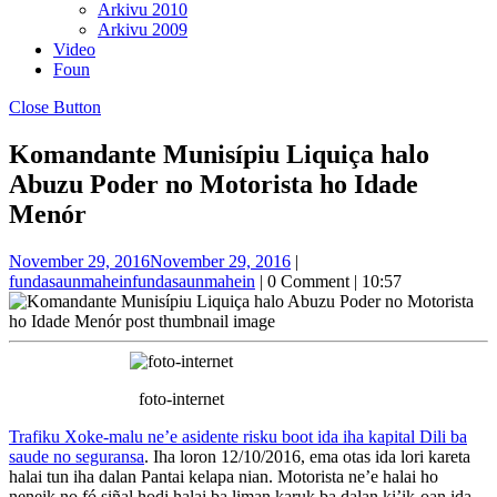
Arkivu 2010
Arkivu 2009
Video
Foun
Close Button
Komandante Munisípiu Liquiça halo
Abuzu Poder no Motorista ho Idade
Menór
November 29, 2016
November 29, 2016
|
fundasaunmahein
fundasaunmahein
|
0 Comment
|
10:57
foto-internet
Trafiku Xoke-malu ne’e asidente risku boot ida iha kapital Dili ba
saude no seguransa
. Iha loron 12/10/2016, ema otas ida lori kareta
halai tun iha dalan Pantai kelapa nian. Motorista ne’e halai ho
neneik no fó siñal hodi halai ba liman karuk ba dalan ki’ik-oan ida