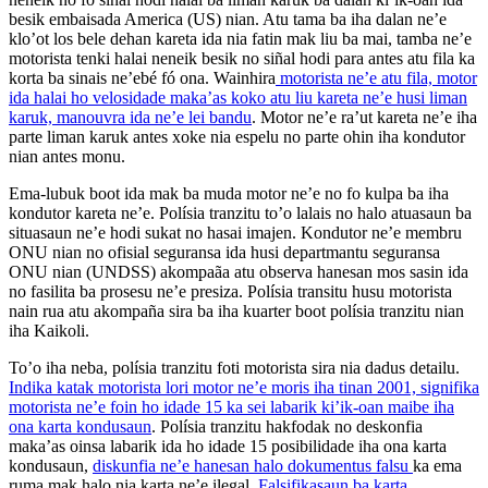
besik embaisada America (US) nian. Atu tama ba iha dalan ne’e
klo’ot los bele dehan kareta ida nia fatin mak liu ba mai, tamba ne’e
motorista tenki halai neneik besik no siñal hodi para antes atu fila ka
korta ba sinais ne’ebé fó ona. Wainhira
motorista ne’e atu fila, motor
ida halai ho velosidade maka’as koko atu liu kareta ne’e husi liman
karuk, manouvra ida ne’e lei bandu
. Motor ne’e ra’ut kareta ne’e iha
parte liman karuk antes xoke nia espelu no parte ohin iha kondutor
nian antes monu.
Ema-lubuk boot ida mak ba muda motor ne’e no fo kulpa ba iha
kondutor kareta ne’e. Polísia tranzitu to’o lalais no halo atuasaun ba
situasaun ne’e hodi sukat no hasai imajen. Kondutor ne’e membru
ONU nian no ofisial seguransa ida husi departmantu seguransa
ONU nian (UNDSS) akompaãa atu observa hanesan mos sasin ida
no fasilita ba prosesu ne’e presiza. Polísia transitu husu motorista
nain rua atu akompaña sira ba iha kuarter boot polísia tranzitu nian
iha Kaikoli.
To’o iha neba, polísia tranzitu foti motorista sira nia dadus detailu.
Indika katak motorista lori motor ne’e moris iha tinan 2001, signifika
motorista ne’e foin ho idade 15 ka sei labarik ki’ik-oan maibe iha
ona karta kondusaun
. Polísia tranzitu hakfodak no deskonfia
maka’as oinsa labarik ida ho idade 15 posibilidade iha ona karta
kondusaun,
diskunfia ne’e hanesan halo dokumentus falsu
ka ema
ruma mak halo nia karta ne’e ilegal.
Falsifikasaun ba karta