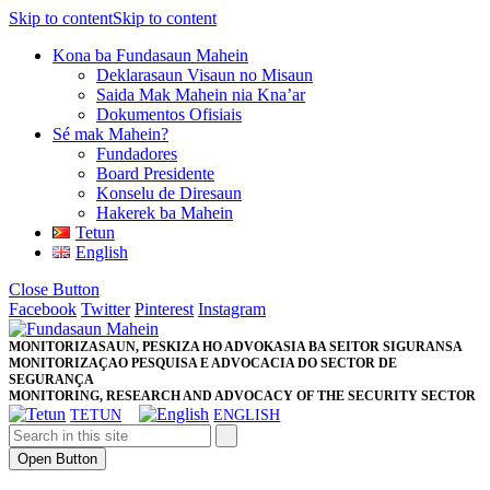
Skip to content
Skip to content
Kona ba Fundasaun Mahein
Deklarasaun Visaun no Misaun
Saida Mak Mahein nia Kna’ar
Dokumentos Ofisiais
Sé mak Mahein?
Fundadores
Board Presidente
Konselu de Diresaun
Hakerek ba Mahein
Tetun
English
Close Button
Facebook
Twitter
Pinterest
Instagram
MONITORIZASAUN, PESKIZA HO ADVOKASIA BA SEITOR SIGURANSA
MONITORIZAÇAO PESQUISA E ADVOCACIA DO SECTOR DE
SEGURANÇA
MONITORING, RESEARCH AND ADVOCACY OF THE SECURITY SECTOR
TETUN
ENGLISH
Open Button