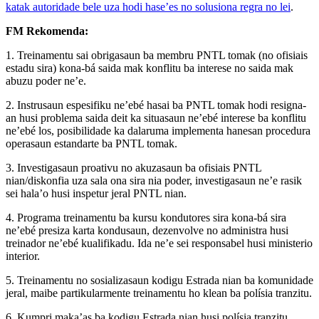
katak autoridade bele uza hodi hase’es no solusiona regra no lei
.
FM Rekomenda:
1. Treinamentu sai obrigasaun ba membru PNTL tomak (no ofisiais
estadu sira) kona-bá saida mak konflitu ba interese no saida mak
abuzu poder ne’e.
2. Instrusaun espesifiku ne’ebé hasai ba PNTL tomak hodi resigna-
an husi problema saida deit ka situasaun ne’ebé interese ba konflitu
ne’ebé los, posibilidade ka dalaruma implementa hanesan procedura
operasaun estandarte ba PNTL tomak.
3. Investigasaun proativu no akuzasaun ba ofisiais PNTL
nian/diskonfia uza sala ona sira nia poder, investigasaun ne’e rasik
sei hala’o husi inspetur jeral PNTL nian.
4. Programa treinamentu ba kursu kondutores sira kona-bá sira
ne’ebé presiza karta kondusaun, dezenvolve no administra husi
treinador ne’ebé kualifikadu. Ida ne’e sei responsabel husi ministerio
interior.
5. Treinamentu no sosializasaun kodigu Estrada nian ba komunidade
jeral, maibe partikularmente treinamentu ho klean ba polísia tranzitu.
6. Kumpri maka’as ba kodigu Estrada nian husi polísia tranzitu,