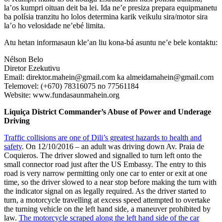
la’os kumpri oituan deit ba lei. Ida ne’e presiza prepara equipmanetu
ba polísia tranzitu ho lolos determina karik veikulu sira/motor sira
la’o ho velosidade ne’ebé limita.
Atu hetan informasaun kle’an liu kona-bá asuntu ne’e bele kontaktu:
Nélson Belo
Diretor Ezekutivu
Email: direktor.mahein@gmail.com ka almeidamahein@gmail.com
Telemovel: (+670) 78316075 no 77561184
Website: www.fundasaunmahein.org
Liquiça District Commander’s Abuse of Power and Underage
Driving
Traffic collisions are one of Dili’s greatest hazards to health and
safety
. On 12/10/2016 – an adult was driving down Av. Praia de
Coquieros. The driver slowed and signalled to turn left onto the
small connector road just after the US Embassy. The entry to this
road is very narrow permitting only one car to enter or exit at one
time, so the driver slowed to a near stop before making the turn with
the indicator signal on as legally required. As the driver started to
turn, a motorcycle travelling at excess speed attempted to overtake
the turning vehicle on the left hand side, a maneuver prohibited by
law.
The motorcycle scraped along the left hand side of the car