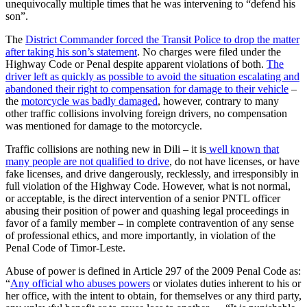
unequivocally multiple times that he was intervening to “defend his
son”.
The
District Commander forced the Transit Police to drop the matter
after taking his son’s statement
. No charges were filed under the
Highway Code or Penal despite apparent violations of both.
The
driver left as quickly as possible to avoid the situation escalating and
abandoned their right to compensation for damage to their vehicle
–
the
motorcycle was badly damaged
, however, contrary to many
other traffic collisions involving foreign drivers, no compensation
was mentioned for damage to the motorcycle.
Traffic collisions are nothing new in Dili – it is
well known that
many people are not qualified to drive
, do not have licenses, or have
fake licenses, and drive dangerously, recklessly, and irresponsibly in
full violation of the Highway Code. However, what is not normal,
or acceptable, is the direct intervention of a senior PNTL officer
abusing their position of power and quashing legal proceedings in
favor of a family member – in complete contravention of any sense
of professional ethics, and more importantly, in violation of the
Penal Code of Timor-Leste.
Abuse of power is defined in Article 297 of the 2009 Penal Code as:
“
Any official who abuses powers
or violates duties inherent to his or
her office, with the intent to obtain, for themselves or any third party,