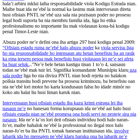
hala’i arbiru inklui laiha responsabilidade viola Kodigu Estrada nian.
Maibe buat ida ne’ebé la normal ka lasimu mak intervesaun direta
husi ofisiais PNTL ne’ebé uza sala nia pozisaun poder no prosesu
legal hodi suporta ba nia membru familia ida, liga ho etika
profesionalismu no importante liu mak violasaun kona-bá kodigu
penal Timor-Leste nian.
Abuzu poder ne’e defini ona iha artigu 297 husi kodigu penal 2009:
“Ofisiais estadu ruma ne’ebé halo abuzu poder
ka
viola servisu liga
ho nia responsabilidade ho intensaun atu hetan benefisiu ba an rasik
ka ema terseru pesoa mak benefisiu husi violasaun lei ne’e sei afeta
ba buat seluk.
..”Ne’e bele hetan kastigu tinan 1 to’o 4, sansaun
todan ne’ebé mak tuir lei. Signifika komandante Munisípiu klaru
uza
sala poder
liga ho nia diviza PNTL nian hodi rejeita no halakon
polísia transitu hodi prevene ba prosesu kriminozu, ba benefisiu oan
nia ne’ebé lori motor ho karta kondusaun falsu ho idade minór no
koko atu halai liu husi liman karuk nian.
Intervensaun husi ofisiais estadu iha kazu krimi estraga lei iha
nasaun ne’e
no hanesan forma korupsaun ida ne’ebé aat halo husi
ofisiais estadu nian ne’ebé promesa ona hodi servi no proteje sira nia
nasaun
; Ida ne’e la’os lori deit ofisiais individuu hodi halo naran-
fo’er, maibe hahalok ne’ebé la professional no ilegal mos halo
naran-fo’er ba iha PNTL tomak hanesan instituisaun ida,
involve
labarik ida ho mensajen ne’ebé klaru haruka ona ba labarik ne’e