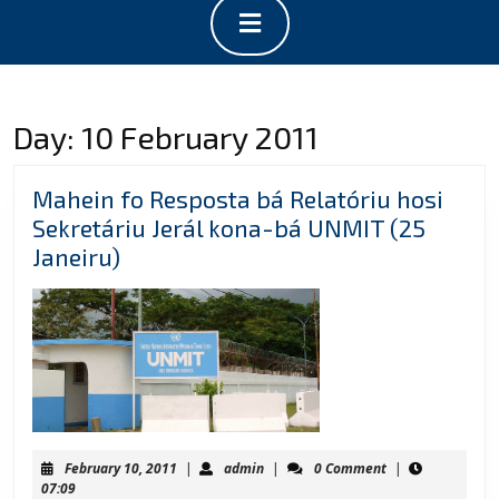
Open
Button
Day:
10 February 2011
Mahein fo Resposta bá Relatóriu hosi
Sekretáriu Jerál kona-bá UNMIT (25
Mahein
Janeiru)
fo
Resposta
bá
Relatóriu
hosi
Sekretáriu
Jerál
February
admin
February 10, 2011
|
admin
|
0 Comment
|
kona-
10,
07:09