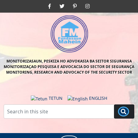
Skip
Facebook
Twitter
Pinterest
Instagram
to
content
Skip
to
content
MONITORIZASAUN, PESKIZA HO ADVOKASIA BA SEITOR SIGURANSA
MONITORIZAÇAO PESQUISA E ADVOCACIA DO SECTOR DE SEGURANÇA
MONITORING, RESEARCH AND ADVOCACY OF THE SECURITY SECTOR
TETUN
ENGLISH