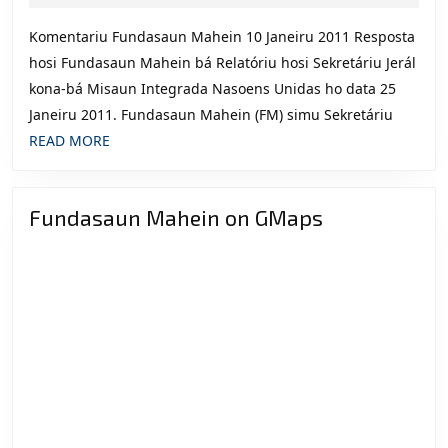
2011
bá
Komentariu Fundasaun Mahein 10 Janeiru 2011 Resposta
UNMIT
hosi Fundasaun Mahein bá Relatóriu hosi Sekretáriu Jerál
(25
kona-bá Misaun Integrada Nasoens Unidas ho data 25
Janeiru)
Janeiru 2011. Fundasaun Mahein (FM) simu Sekretáriu
READ
READ MORE
MORE
Fundasaun Mahein on GMaps