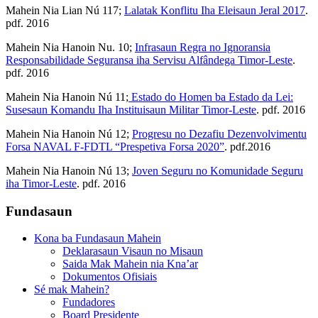
Mahein Nia Lian Nú 117;
Lalatak Konflitu Iha Eleisaun Jeral 2017
.
pdf. 2016
Mahein Nia Hanoin Nu. 10;
Infrasaun Regra no Ignoransia
Responsabilidade Seguransa iha Servisu Alfândega Timor-Leste
.
pdf. 2016
Mahein Nia Hanoin Nú 11;
Estado do Homen ba Estado da Lei:
Susesaun Komandu Iha Instituisaun Militar Timor-Leste
. pdf. 2016
Mahein Nia Hanoin Nú 12;
Progresu no Dezafiu Dezenvolvimentu
Forsa NAVAL F-FDTL “Prespetiva Forsa 2020”
. pdf.2016
Mahein Nia Hanoin Nú 13;
Joven Seguru no Komunidade Seguru
iha Timor-Leste
. pdf. 2016
Fundasaun
Kona ba Fundasaun Mahein
Deklarasaun Visaun no Misaun
Saida Mak Mahein nia Kna’ar
Dokumentos Ofisiais
Sé mak Mahein?
Fundadores
Board Presidente