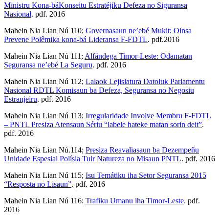
Ministru Kona-báKonseitu Estratéjiku Defeza no Siguransa
Nasional
. pdf. 2016
Mahein Nia Lian Nú 110;
Governasaun ne’ebé Mukit: Oinsa
Prevene Polêmika kona-bá Lideransa F-FDTL
. pdf.2016
Mahein Nia Lian Nú 111;
Alfândega Timor-Leste: Odamatan
Seguransa ne’ebé La Seguru
. pdf. 2016
Mahein Nia Lian Nú 112;
Lalaok Lejislatura Datoluk Parlamentu
Nasional RDTL Komisaun ba Defeza, Seguransa no Negosiu
Estranjeiru
. pdf. 2016
Mahein Nia Lian Nú 113;
Irregularidade Involve Membru F-FDTL
– PNTL Presiza Atensaun Sériu “labele hateke matan sorin deit”
.
pdf. 2016
Mahein Nia Lian Nú.114;
Presiza Reavaliasaun ba Dezempeñu
Unidade Espesial Polísia Tuir Natureza no Misaun PNTL
. pdf. 2016
Mahein Nia Lian Nú 115;
Isu Temátiku iha Setor Seguransa 2015
“Resposta no Lisaun”
. pdf. 2016
Mahein Nia Lian Nú 116:
Trafiku Umanu iha Timor-Leste
. pdf.
2016