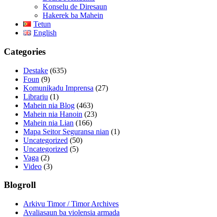
Konselu de Diresaun
Hakerek ba Mahein
Tetun
English
Categories
Destake
(635)
Foun
(9)
Komunikadu Imprensa
(27)
Librariu
(1)
Mahein nia Blog
(463)
Mahein nia Hanoin
(23)
Mahein nia Lian
(166)
Mapa Seitor Seguransa nian
(1)
Uncategorized
(50)
Uncategorized
(5)
Vaga
(2)
Video
(3)
Blogroll
Arkivu Timor / Timor Archives
Avaliasaun ba violensia armada