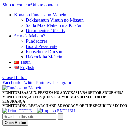
Skip to content
Skip to content
Kona ba Fundasaun Mahein
Deklarasaun Visaun no Misaun
Saida Mak Mahein nia Kna’ar
Dokumentos Ofisiais
Sé mak Mahein?
Fundadores
Board Presidente
Konselu de Diresaun
Hakerek ba Mahein
Tetun
English
Close Button
Facebook
Twitter
Pinterest
Instagram
MONITORIZASAUN, PESKIZA HO ADVOKASIA BA SEITOR SIGURANSA
MONITORIZAÇAO PESQUISA E ADVOCACIA DO SECTOR DE
SEGURANÇA
MONITORING, RESEARCH AND ADVOCACY OF THE SECURITY SECTOR
TETUN
ENGLISH
Open Button