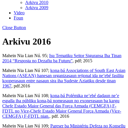
Arkivu 2010
Arkivu 2009
Video
Foun
Close Button
Arkivu 2016
Mahein Nia Lian Nú. 95;
Isu Tematiku Seitor Siguransa Iha Tinan
2014 “Resposta no Dezafiu ba Futuru”
, pdf; 2015
Mahein Nia Lian Nú 107;
kona-bá Associations of South East Asian
Nations (ASEAN) hanesan organizasaun rejional ida ne’ebé fasilita
kooperasaun entre nasaun sira iha Sudeste Aziatiku desde tinan
1967
, pdf.2016
Mahein Nia Lian Nú 108;
kona-bá Polémika ne’ebé dadaun ne’e
espalla iha públiku kona-bá nomeasaun no exonerasaun ba kargu
Chefe Estado Maior General das Força Armada (CEMGFA) F-
FDTL no Vice-Chefe Estado Maior General Força Armada (Vice-
CEMGFA) F-FDTL nian.
. pdf. 2016
Mahein Nia Lian Nú 109;
Pareser ba Ministériu Defeza no Konsellu