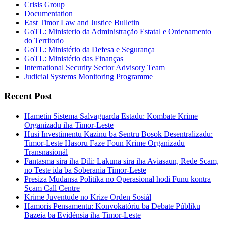
Crisis Group
Documentation
East Timor Law and Justice Bulletin
GoTL: Ministerio da Administração Estatal e Ordenamento
do Territorio
GoTL: Ministério da Defesa e Segurança
GoTL: Ministério das Finanças
International Security Sector Advisory Team
Judicial Systems Monitoring Programme
Recent Post
Hametin Sistema Salvaguarda Estadu: Kombate Krime
Organizadu iha Timor-Leste
Husi Investimentu Kazinu ba Sentru Bosok Desentralizadu:
Timor-Leste Hasoru Faze Foun Krime Organizadu
Transnasionál
Fantasma sira iha Díli: Lakuna sira iha Aviasaun, Rede Scam,
no Teste ida ba Soberania Timor-Leste
Presiza Mudansa Politika no Operasional hodi Funu kontra
Scam Call Centre
Krime Juventude no Krize Orden Sosiál
Hamoris Pensamentu: Konvokatóriu ba Debate Públiku
Bazeia ba Evidénsia iha Timor-Leste