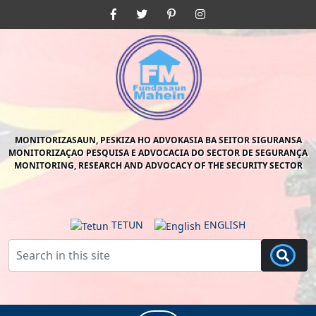
Skip
Facebook
Twitter
Pinterest
Instagram
to
content
Skip
to
content
MONITORIZASAUN, PESKIZA HO ADVOKASIA BA SEITOR SIGURANSA
MONITORIZAÇAO PESQUISA E ADVOCACIA DO SECTOR DE SEGURANÇA
MONITORING, RESEARCH AND ADVOCACY OF THE SECURITY SECTOR
TETUN
ENGLISH