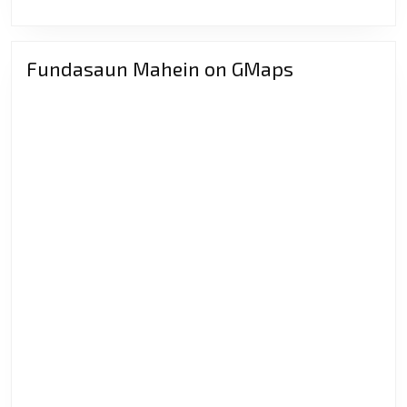
Atividade
Kampaña
Eleitoral
Fundasaun Mahein on GMaps
2023