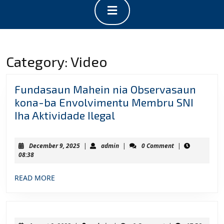
Open
Button
Category:
Video
Fundasaun Mahein nia Observasaun
kona-ba Envolvimentu Membru SNI
Fundasaun
Iha Aktividade Ilegal
Mahein
nia
December
admin
December 9, 2025
|
admin
|
0 Comment
|
Observasaun
9,
08:38
2025
kona-
READ
READ MORE
ba
MORE
Envolvimentu
Membru
SNI