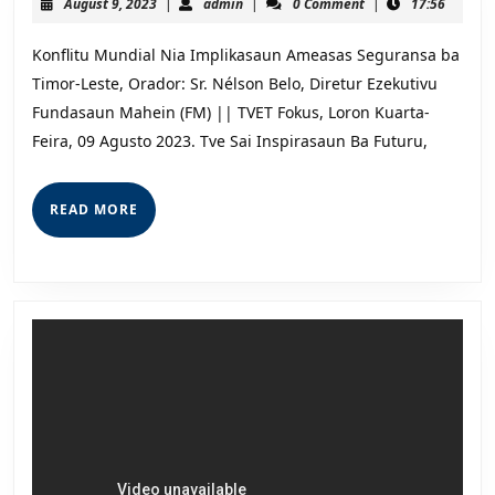
August
admin
August 9, 2023
|
admin
|
0 Comment
|
17:56
Iha
9,
Aktividade
2023
Konflitu Mundial Nia Implikasaun Ameasas Seguransa ba
Ilegal
Timor-Leste, Orador: Sr. Nélson Belo, Diretur Ezekutivu
Fundasaun Mahein (FM) || TVET Fokus, Loron Kuarta-
Feira, 09 Agusto 2023. Tve Sai Inspirasaun Ba Futuru,
READ
READ MORE
MORE