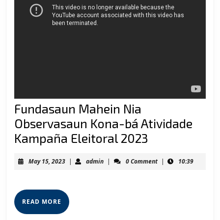
Fundasaun Mahein Nia
Observasaun Kona-bá Atividade
Fundasaun
Kampaña Eleitoral 2023
Mahein
May
admin
May 15, 2023
|
admin
|
0 Comment
|
10:39
Nia
15,
2023
Observasau
Kona-
READ
READ MORE
bá
MORE