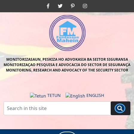
Skip
Facebook
Twitter
Pinterest
Instagram
to
content
Skip
to
content
MONITORIZASAUN, PESKIZA HO ADVOKASIA BA SEITOR SIGURANSA
MONITORIZAÇAO PESQUISA E ADVOCACIA DO SECTOR DE SEGURANÇA
MONITORING, RESEARCH AND ADVOCACY OF THE SECURITY SECTOR
TETUN
ENGLISH