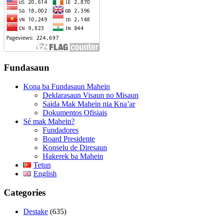
Fundasaun
Kona ba Fundasaun Mahein
Deklarasaun Visaun no Misaun
Saida Mak Mahein nia Kna’ar
Dokumentos Ofisiais
Sé mak Mahein?
Fundadores
Board Presidente
Konselu de Diresaun
Hakerek ba Mahein
Tetun
English
Categories
Destake
(635)