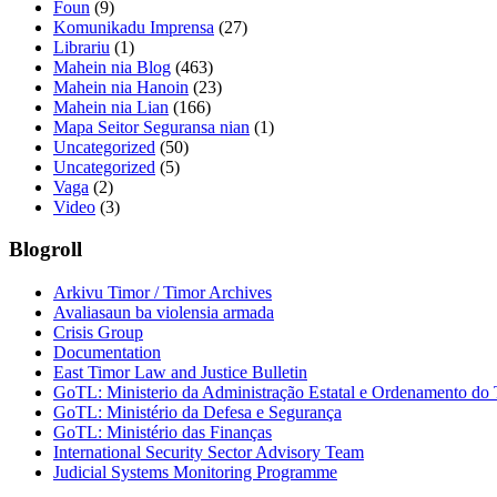
Foun
(9)
Komunikadu Imprensa
(27)
Librariu
(1)
Mahein nia Blog
(463)
Mahein nia Hanoin
(23)
Mahein nia Lian
(166)
Mapa Seitor Seguransa nian
(1)
Uncategorized
(50)
Uncategorized
(5)
Vaga
(2)
Video
(3)
Blogroll
Arkivu Timor / Timor Archives
Avaliasaun ba violensia armada
Crisis Group
Documentation
East Timor Law and Justice Bulletin
GoTL: Ministerio da Administração Estatal e Ordenamento do T
GoTL: Ministério da Defesa e Segurança
GoTL: Ministério das Finanças
International Security Sector Advisory Team
Judicial Systems Monitoring Programme