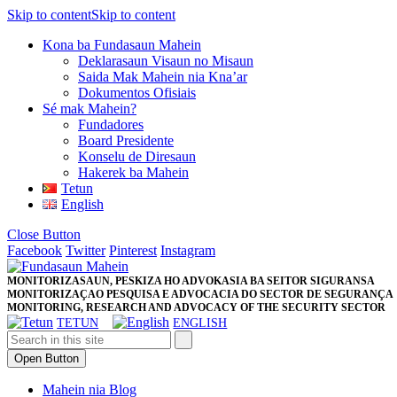
Skip to content
Skip to content
Kona ba Fundasaun Mahein
Deklarasaun Visaun no Misaun
Saida Mak Mahein nia Kna’ar
Dokumentos Ofisiais
Sé mak Mahein?
Fundadores
Board Presidente
Konselu de Diresaun
Hakerek ba Mahein
Tetun
English
Close Button
Facebook
Twitter
Pinterest
Instagram
MONITORIZASAUN, PESKIZA HO ADVOKASIA BA SEITOR SIGURANSA
MONITORIZAÇAO PESQUISA E ADVOCACIA DO SECTOR DE SEGURANÇA
MONITORING, RESEARCH AND ADVOCACY OF THE SECURITY SECTOR
TETUN
ENGLISH
Open Button
Mahein nia Blog