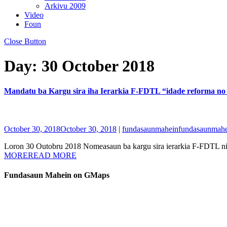
Arkivu 2009
Video
Foun
Close Button
Day:
30 October 2018
Mandatu ba Kargu sira iha Ierarkia F-FDTL “idade reforma no
October 30, 2018
October 30, 2018
|
fundasaunmahein
fundasaunmah
Loron 30 Outobru 2018 Nomeasaun ba kargu sira ierarkia F-FDTL ni
MORE
READ MORE
Fundasaun Mahein on GMaps