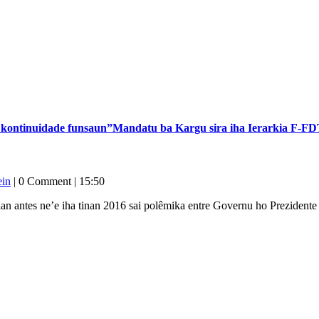
 kontinuidade funsaun”
Mandatu ba Kargu sira iha Ierarkia F-FD
ein
|
0 Comment
|
15:50
an antes ne’e iha tinan 2016 sai polêmika entre Governu ho Preziden