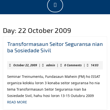
Open
Button
Day:
22 October 2009
Transformasaun Seitor Seguransa nian
Transformasaun
ba Sosiedade Sivil
Seitor
Seguransa
October
admin
October 22, 2009
|
admin
|
0 Comments
|
14:03
nian
22,
2009
ba
Seminar Treinumentu, Fundasaun Mahein (FM) ho ISSAT
Sosiedade
organiza kolokiu loron 3 konaba seitor seguransa ho nia
Sivil
tema Transformasaun Seitor Seguransa nian ba
Sosiedade Sivil, hahu hosi loron 13-15 Outubru 2009
READ
READ MORE
MORE