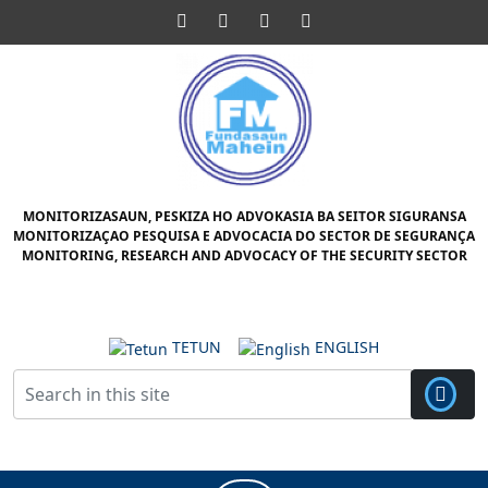
Skip
Facebook
Twitter
Pinterest
Instagram
to
content
Skip
to
content
MONITORIZASAUN, PESKIZA HO ADVOKASIA BA SEITOR SIGURANSA
MONITORIZAÇAO PESQUISA E ADVOCACIA DO SECTOR DE SEGURANÇA
MONITORING, RESEARCH AND ADVOCACY OF THE SECURITY SECTOR
TETUN
ENGLISH