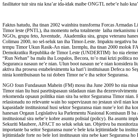
fasilitator tuir sira nia kna’ar ida-idak maibe ONGTL nebe’e halo kna’
Faktus hatudu, iha tinan 2002 wainhira transforma Forcas Armadas 
Timor leste (PNTL), iha momentu neba totalmente laiha mekanismu ida
NGOs, grupu feto, Juventude, Akademiku sira, grupu veteranu hane
Colimau 2000, no sel-seluk tan iha Timor-Leste. Impaktu negativu 
tempu Timor Ukun Rasik-An nian. Izemplu, iha tinan 2000 molok F
Demokratiku Republika de Timor Leste (UNDERTIM) ho nia elementus 
“Run Nehan” ba malu iha Lospalos, Becora, to’o mai krizi política no
Seguranca nasaun ne’e nian. Ulun boot nasaun ne’e nian konsidera liu 
aktiva iha prosesu estabelesimentu ka hari’i instituisaun Defeca no 
ninia kontribuisaun ba rai doben Timor ne’e iha seitor Seguransa.
NGO foun Fundasaun Mahein (FM) mosu iha June 2009 ho nia misaun mu
Timor nian liu husi pasrtisipasaun sidadaun nian iha dezenvolvimentu 
rekomenda opsaun politika nian sira ba seitor Seguransa Timor nian. 
relasionadu no relevante wain ho supervizaun no jestaun sivil nian ko
kapasidade institusional husi sektor Seguransa nian nune’e lori iha k
hanesan Orgaun Legislativu ka Parlementu Nasional Komisaun B ba a
institusional sira nebe’e kobre asuntu polisial (policy). Ba asuntu 
Sekuriti Maubere, APACT no seluk seluk tan. Objetivu ba monitorizasa
importante ba seitor Seguransa nune’e bele kria lejitimidade ba instit
lejitimidade forte no bele lori institusaun sira nebe kaer Seguransa ho 