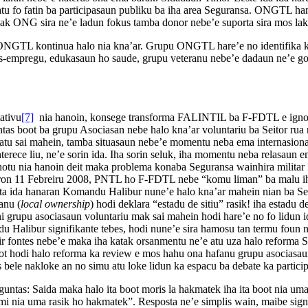
 atu fo fatin ba participasaun publiku ba iha area Seguransa. ONGTL
ak ONG sira ne’e ladun fokus tamba donor nebe’e suporta sira mos lakoi
u ONGTL kontinua halo nia kna’ar. Grupu ONGTL hare’e no identifika 
-empregu, edukasaun ho saude, grupu veteranu nebe’e dadaun ne’e gove
ativu
[7]
nia hanoin, konsege transforma FALINTIL ba F-FDTL e ignora
 boot ba grupu Asociasan nebe halo kna’ar voluntariu ba Seitor rua n
atu sai mahein, tamba situasaun nebe’e momentu neba ema internasional
nterece liu, ne’e sorin ida. Iha sorin seluk, iha momentu neba relasaun e
 hotu nia hanoin deit maka problema konaba Seguransa wainhira militar
 loron 11 Febreiru 2008, PNTL ho F-FDTL nebe “komu liman” ba malu iha
 ida hanaran Komandu Halibur nune’e halo kna’ar mahein nian ba Segu
anu (
local ownership
) hodi deklara “estadu de sitiu” rasik! iha estadu 
 grupu asociasaun voluntariu mak sai mahein hodi hare’e no fo lidun i
u Halibur signifikante tebes, hodi nune’e sira hamosu tan termu foun 
 fontes nebe’e maka iha katak orsanmentu ne’e atu uza halo reforma Se
t hodi halo reforma ka review e mos hahu ona hafanu grupu asociasaun v
bele nakloke an no simu atu loke lidun ka espacu ba debate ka partici
erguntas: Saida maka halo ita boot moris la hakmatek iha ita boot nia u
ami nia uma rasik ho hakmatek”. Resposta ne’e simplis wain, maibe signi