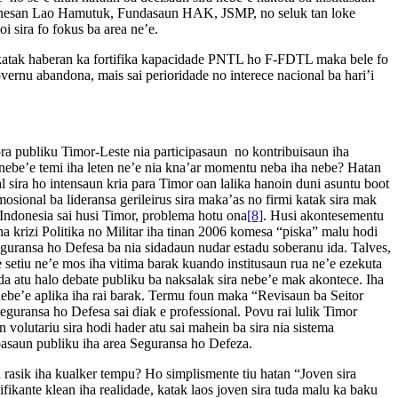
 hanesan Lao Hamutuk, Fundasaun HAK, JSMP, no seluk tan loke
 sira fo fokus ba area ne’e.
katak haberan ka fortifika kapacidade PNTL ho F-FDTL maka bele fo
rnu abandona, mais sai perioridade no interece nacional ba hari’i
 publiku Timor-Leste nia participasaun no kontribuisaun iha
ebe’e temi iha leten ne’e nia kna’ar momentu neba iha nebe? Hatan
 sira ho intensaun kria para Timor oan lalika hanoin duni asuntu boot
mosional ba lideransa gerileirus sira maka’as no firmi katak sira mak
 Indonesia sai husi Timor, problema hotu ona
[8]
. Husi akontesementu
 krizi Politika no Militar iha tinan 2006 komesa “piska” malu hodi
ransa ho Defesa ba nia sidadaun nudar estadu soberanu ida. Talves,
de setiu ne’e mos iha vitima barak kuando institusaun rua ne’e ezekuta
da atu halo debate publiku ba naksalak sira nebe’e mak akontece. Iha
nebe’e aplika iha rai barak. Termu foun maka “Revisaun ba Seitor
guransa ho Defesa sai diak e professional. Povu rai lulik Timor
olutariu sira hodi hader atu sai mahein ba sira nia sistema
pasaun publiku iha area Seguransa ho Defeza.
ma rasik iha kualker tempu? Ho simplismente tiu hatan “Joven sira
fikante klean iha realidade, katak laos joven sira tuda malu ka baku