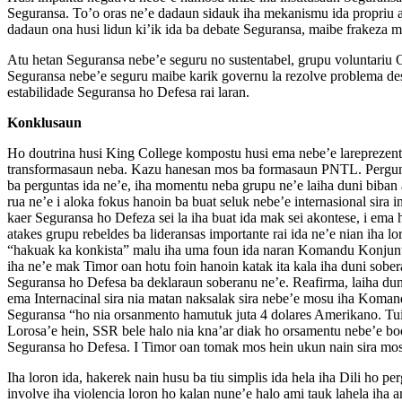
Seguransa. To’o oras ne’e dadaun sidauk iha mekanismu ida propriu
dadaun ona husi lidun ki’ik ida ba debate Seguransa, maibe frakeza m
Atu hetan Seguransa nebe’e seguru no sustentabel, grupu voluntari
Seguransa nebe’e seguru maibe karik governu la rezolve problema des
estabilidade Seguransa ho Defesa rai laran.
Konklusaun
Ho doutrina husi King College kompostu husi ema nebe’e lareprezent
transformasaun neba. Kazu hanesan mos ba formasaun PNTL. Perguntas
ba perguntas ida ne’e, iha momentu neba grupu ne’e laiha duni biban 
rua ne’e i aloka fokus hanoin ba buat seluk nebe’e internasional sira i
kaer Seguransa ho Defeza sei la iha buat ida mak sei akontese, i ema
atakes grupu rebeldes ba lideransas importante rai ida ne’e nian iha
“hakuak ka konkista” malu iha uma foun ida naran Komandu Konjunta
iha ne’e mak Timor oan hotu foin hanoin katak ita kala iha duni sober
Seguransa ho Defesa ba deklaraun soberanu ne’e. Reafirma, laiha duni
ema Internacinal sira nia matan naksalak sira nebe’e mosu iha Komand
Seguransa “ho nia orsanmento hamutuk juta 4 dolares Amerikano. Tuir
Lorosa’e hein, SSR bele halo nia kna’ar diak ho orsamentu nebe’e boo
Seguransa ho Defesa. I Timor oan tomak mos hein ukun nain sira mos 
Iha loron ida, hakerek nain husu ba tiu simplis ida hela iha Dili ho p
involve iha violencia loron ho kalan nune’e halo ami tauk lahela iha 