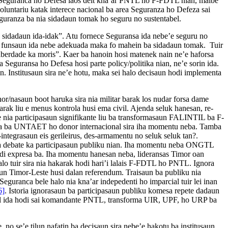
e Seguranca ho Defesa laos deit kna’ar PNTL ho F-FDTL nian, maibe
oluntariu katak interece nacional ba area Seguranza ho Defeza sai
eguranza ba nia sidadaun tomak ho seguru no sustentabel.
a sidadaun ida-idak”. Atu fornece Seguransa ida nebe’e seguru no
 ho funsaun ida nebe adekuada maka fo mahein ba sidadaun tomak. Tuir
liberdade ka moris”. Kaer ba hanoin hosi matenek nain ne’e haforsa
eguransa ho Defesa hosi parte policy/politika nian, ne’e sorin ida.
n. Institusaun sira ne’e hotu, maka sei halo decisaun hodi implementa
or/nasaun boot haruka sira nia militar barak los nudar forsa dame
 barak liu e menus kontrola husi ema civil. Ajenda seluk hanesan, re-
te nia participasaun signifikante liu ba transformasaun FALINTIL ba F-
ida ba UNTAET ho donor internacional sira iha momentu neba. Tamba
ntegrasaun eis gerileirus, des-armamentu no seluk seluk tan?.
 ba debate ka participasaun publiku nian. Iha momentu neba ONGTL
odi expresa ba. Iha momentu hanesan neba, lideransas Timor oan
alo tuir sira nia hakarak hodi hari’i lalais F-FDTL ho PNTL. Ignora
un Timor-Leste husi dalan referendum. Traisaun ba publiku nia
Seguranca bele halo nia kna’ar indepedenti ho imparcial tuir lei inan
6]
. Istoria ignorasaun ba participasaun publiku komesa repete dadaun
vil ida hodi sai komandante PNTL, transforma UIR, UPF, ho URP ba
no se’e tilun nafatin ba decisaun sira nebe’e hakotu ba institusaun