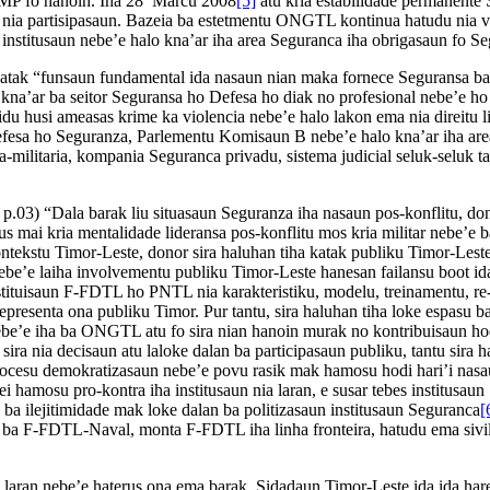
SMP fo hanoin. Iha 28 Marcu 2008
[5]
atu kria estabilidade permanent
a nia partisipasaun. Bazeia ba estetmentu ONGTL kontinua hatudu nia v
 institusaun nebe’e halo kna’ar iha area Seguranca iha obrigasaun fo S
e katak “funsaun fundamental ida nasaun nian maka fornece Seguransa b
lo kna’ar ba seitor Seguransa ho Defesa ho diak no profesional nebe’e
idu husi ameasas krime ka violencia nebe’e halo lakon ema nia direitu 
esa ho Seguranza, Parlementu Komisaun B nebe’e halo kna’ar iha area S
militaria, kompania Seguranca privadu, sistema judicial seluk-seluk ta
p.03) “Dala barak liu situasaun Seguranza iha nasaun pos-konflitu, don
 ikus mai kria mentalidade lideransa pos-konflitu mos kria militar nebe’e
 kontekstu Timor-Leste, donor sira haluhan tiha katak publiku Timor-Les
be’e laiha involvementu publiku Timor-Leste hanesan failansu boot 
tituisaun F-FDTL ho PNTL nia karakteristiku, modelu, treinamentu, re-i
epresenta ona publiku Timor. Pur tantu, sira haluhan tiha loke espasu
 nebe’e iha ba ONGTL atu fo sira nian hanoin murak no kontribuisaun h
ira nia decisaun atu laloke dalan ba participasaun publiku, tantu sira h
rocesu demokratizasaun nebe’e povu rasik mak hamosu hodi hari’i nasa
i hamosu pro-kontra iha institusaun nia laran, e susar tebes institusaun 
ba ilejitimidade mak loke dalan ba politizasaun institusaun Seguranca
[
liu ba F-FDTL-Naval, monta F-FDTL iha linha fronteira, hatudu ema si
laran nebe’e haterus ona ema barak. Sidadaun Timor-Leste ida ida hare 