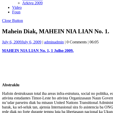
Arkivu 2009
Video
Foun
Close Button
Mahein Diak, MAHEIN NIA LIAN No. 1.
July 6, 2009
July 6, 2009
|
admin
admin
|
0 Comments
|
06:05
MAHEIN NIA LIAN No. 1, 1 Julho 2009.
Abstraklu
Hafoin destruksaun total iha areas infra-estrutura, social no politika,
ativista estudantes Timor-Leste ho ativista Organizasaun Naun Govern
nu’udar parseiru diak ba misaun United Nations Transitional Admini
barak, ka sel-seluk tan, ajensia Internasional sira fo asistencia ba
rede diak no forte durante tempu luta ba libertasaun nacional ka U