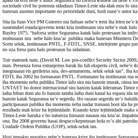
apaiu ba erru nebe’e autor Seguranca ho Defeza komete ba nebe’e J
sociedade civil ho potensia sidadaun Timor-Leste ida-idak mos fo sir
hanesan ausntus importante no perioridade duni, hodi nune’e autor ka
Sita lia fuan Vice PM Guterres nia liafuan nebe’e temi iha leten ne’
sustentabel estadu/governu tenki kria institusaun sira nebe’e mak ha
Bayley 1975, “haforsa seitor Seguransa katak halo protesaun ba indiv
institusaun sira nebe halo kna’ar publiku maka hanesan Ministeru Def
Sorin seluk, institusaun PNTL, F-FDTL, SNSE, intelejente grupu para-
no uza forsa para halo protesaun ba sidadaun.
Tuir matenek nain, (David M. Law pos-conflict Security Sector 2009, 
nian. Presenza forsa estranjeirus barak liu fali ekspertu civil, nebe’e
integrasaun eis gerileirus sira, des-armamentu, seluk seluk tan”. Iha
FDTL iha 2002 ho formasaun PNTL. Formasaun ba institusaun rua ne
iha momentu neba publiku Timor lafo sira nia hanoin murak, oinsa ins
UNTAET ho donor internacional sira hanoin katak lideransas Timor r
laiha biban duni atu fo hanoin tamba laiha duni kanal ka espasu ida
hanoin katak Seguransa ne’e segredu. Ho razaun segredu ne’e halulik s
participasaun publiku iha momentu neba nudar traisaun boot ida ba p
rezultadu mak krize ba lejitimidade. Kuando krize lejitimidade maka se
Timor-Leste haruka e ho natureza funsaun nasaun nia kna’ar. Impaktu 
ona. Iha 2008 governu hasai despaco/keputusan hola ro’o ahi patro
Unidade Ordem Publiku (UOP), seluk-seluk tan.
Husi impaktu negativu nebe’e hamosu krize iha institusaun Seguransa 