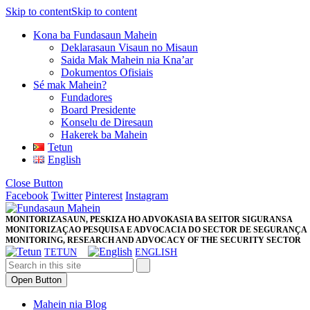
Skip to content
Skip to content
Kona ba Fundasaun Mahein
Deklarasaun Visaun no Misaun
Saida Mak Mahein nia Kna’ar
Dokumentos Ofisiais
Sé mak Mahein?
Fundadores
Board Presidente
Konselu de Diresaun
Hakerek ba Mahein
Tetun
English
Close Button
Facebook
Twitter
Pinterest
Instagram
MONITORIZASAUN, PESKIZA HO ADVOKASIA BA SEITOR SIGURANSA
MONITORIZAÇAO PESQUISA E ADVOCACIA DO SECTOR DE SEGURANÇA
MONITORING, RESEARCH AND ADVOCACY OF THE SECURITY SECTOR
TETUN
ENGLISH
Open Button
Mahein nia Blog