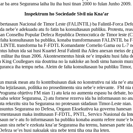
ar ba area Seguransa laiha liu iha husi tinan 2000 to fulan Junho 2009.
Inspektrum ho Sociedade Sivil nia Kna’ar
Libertasaun Nacional de Timor Leste (FALINTIL) ba Falintil-Forca De
 nebe’e adekuadu atu fo fatin ba konsultasaun publiku. Protestu, rea
san Conselhu Popular Defeca Republica Democratica de Timor leste 
ba falta konsultasaun ba publiku, konaba transformasaun FALINTIL ba
ALINTIL transforma ba F-FDTL Komandante Cornelio Gama ou L-7 no 
lubun ida sai husi Kuartel Jeral Falintil iha Aileu anexan meius de 
 militar iha tinan 2006. Akontesementus hirak ne’e impaktu husi falta 
King Coullegues nia doutrina no la nakloke an hodi simu hanoin murak h
Seguranca iha tempu neba. Aleim de falta konsultasaun ba publiku Timor
rak mean atu fo kontribuisaun diak no konstrutivu rai ida ne’e atu 
ba lejizlasaun, polítika no prosedimentu sira nebe’e relevante. FM nia
Programa objetivu FM nian 1) atu kria no aumenta espasu ba debate, ho 
naba sektor Seguransa, 2) atu fornese rezerva ida ba informasaun no ana
onta rekezitu sira ba Seguransa no protesaun sidadaun Timor-Leste nian. 
suntus Seguransa no Defesa, Orgaun Eksekutivu ka governu hanesan Mi
implementasaun maka institusaun F-FDTL, PNTL, Servico Nasional da Int
un ne’e atu fo informasaun ba publiku konaba asuntu refere nune’e bel
usaun sira nebe’e ezekuta kna’ar Seguransa iha terenu, hanesan parte ida.
Defeza se’es husi naksalak sira nebe temi tiha ona iha leten.