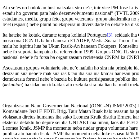
Atu se’es no hadok an husi naksalak sira ne’e, tuir vice PM Jose Luis
estadu ho governu para halo dezemvolvimentu nasional” (TVTL 2009))
estudantes, media, grupu feto, grupu veteranus, grupu akademiku 
le’et (espasu) nebe plural no ekspersaun diversidade ba debate ka dis
Ita hateke ba kotuk, durante tempu kolinial Portugues
[3]
, seidauk ih
mosu ona OGNTL balun hanesan ETADEP, Media-Suara Timor Timur (ST
malu ho ispiritu luta ba Ukun Rasik-An hanesan Fokupers, Konsel
nebe fo suporta kampaina ba referendum 1999. Grupus ONGTL sira ne’e
nasional nebe’e fo forsa ba organizasaun rezistensia CNRM ka CNRT
Asosiasaun grupus voluntariu sira ne’e nafatin ho sira nia prinsipiu 
desizaun sira nebe’e mak sira rasik tau iha sira nia kna’ar hanesan pr
demokrasia formal nebe’e bazeia ba kultura partisipasaun publiku ih
(
kekuatan
) ba sidadaun ida-idak atu ezekuta sira nia lian ba multi m
Organizasaun Naun Govermentan Nacional ((ONG-N) JSMP 2003) foti 
Komandante Jeral F-FDTL Brig. Taur Matan Ruak halo reasaun ba pr
violasaun diretus humanus iha suko Leomea Kraik distritu Ermera kar
eksterna defaktu ho dejure sei iha UNTAET nia liman, laos iha F-FD
Leomea Kraik. JSMP iha momentu neba nudar grupu voluntariu hare ba l
publika atu hanoin lisuk. JSMP iha momentu neba loke espasu ki’ik l