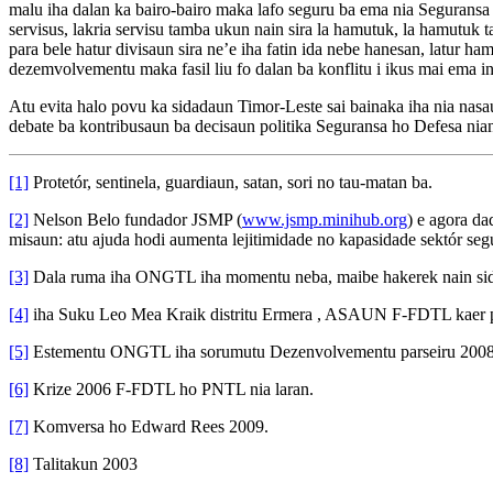
malu iha dalan ka bairo-bairo maka lafo seguru ba ema nia Seguransa 
servisus, lakria servisu tamba ukun nain sira la hamutuk, la hamutuk 
para bele hatur divisaun sira ne’e iha fatin ida nebe hanesan, latur
dezemvolvementu maka fasil liu fo dalan ba konflitu i ikus mai ema ino
Atu evita halo povu ka sidadaun Timor-Leste sai bainaka iha nia nasa
debate ba kontribusaun ba decisaun politika Seguransa ho Defesa nian
[1]
Protetór, sentinela, guardiaun, satan, sori no tau-matan ba.
[2]
Nelson Belo fundador JSMP (
www.jsmp.minihub.org
) e agora d
misaun: atu ajuda hodi aumenta lejitimidade no kapasidade sektór segu
[3]
Dala ruma iha ONGTL iha momentu neba, maibe hakerek nain sida
[4]
iha Suku Leo Mea Kraik distritu Ermera , ASAUN F-FDTL kaer po
[5]
Estementu ONGTL iha sorumutu Dezenvolvementu parseiru 2008 
[6]
Krize 2006 F-FDTL ho PNTL nia laran.
[7]
Komversa ho Edward Rees 2009.
[8]
Talitakun 2003