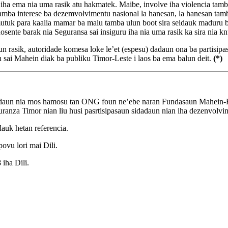
iha ema nia uma rasik atu hakmatek. Maibe, involve iha violencia tamba 
tamba interese ba dezemvolvimentu nasional la hanesan, la hanesan tamba
 hamutuk para kaalia mamar ba malu tamba ulun boot sira seidauk maduru
sente barak nia Seguransa sai insiguru iha nia uma rasik ka sira nia kn
un rasik, autoridade komesa loke le’et (espesu) dadaun ona ba partisi
 sai Mahein diak ba publiku Timor-Leste i laos ba ema balun deit.
(*)
adaun nia mos hamosu tan ONG foun ne’ebe naran Fundasaun Mahein-
ranza Timor nian liu husi pasrtisipasaun sidadaun nian iha dezenvolvim
uk hetan referencia.
vu lori mai Dili.
iha Dili.