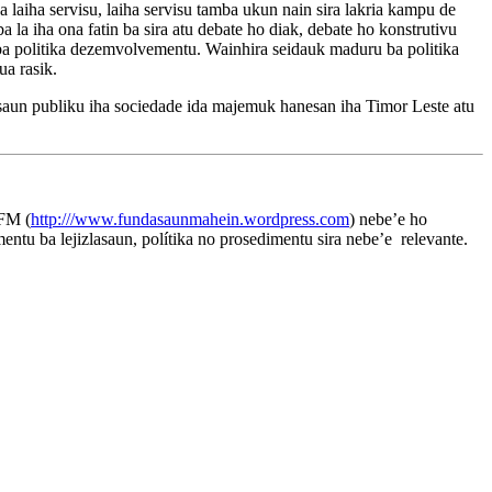
laiha servisu, laiha servisu tamba ukun nain sira lakria kampu de
 la iha ona fatin ba sira atu debate ho diak, debate ho konstrutivu
 ba politika dezemvolvementu. Wainhira seidauk maduru ba politika
ua rasik.
pasaun publiku iha sociedade ida majemuk hanesan iha Timor Leste atu
FM (
http:///www.fundasaunmahein.wordpress.com
) nebe’e ho
entu ba lejizlasaun, polítika no prosedimentu sira nebe’e relevante.