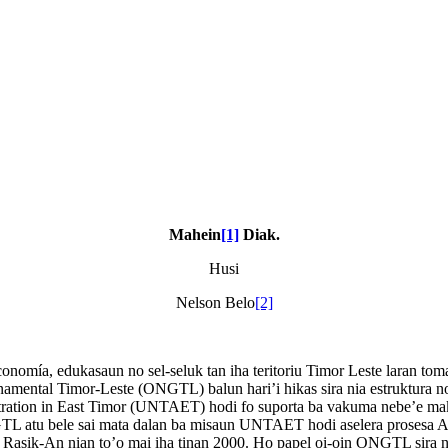
Mahein
[1]
Diak.
Husi
Nelson Belo
[2]
 economía, edukasaun no sel-seluk tan iha teritoriu Timor Leste laran to
amental Timor-Leste (ONGTL) balun hari’i hikas sira nia estruktura no
stration in East Timor (UNTAET) hodi fo suporta ba vakuma nebe’e mak
 ONGTL atu bele sai mata dalan ba misaun UNTAET hodi aselera prosesa 
kun Rasik-An nian to’o mai iha tinan 2000. Ho papel oi-oin ONGTL sira