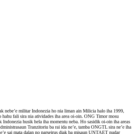
mak nebe’e militar Indonezia ho nia liman ain Milicia halo iha 1999,
 hahu fali sira nia atividades iha area oi-oin. ONG Timor mosu
 Indonezia husik hela iha momentu neba. Ho sasidik oi-oin iha areas
Administrasaun Tranzitoriu ba rai ida ne’e, tamba ONGTL sira ne’e iha
 ne’e sai mata dalan no parseirus diak ba misaun UNTAET nudar