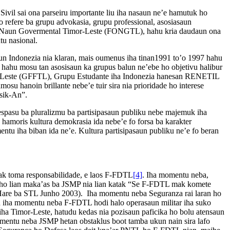
Sivil sai ona parseiru importante liu iha nasaun ne’e hamutuk ho
refere ba grupu advokasia, grupu professional, asosiasaun
un Naun Govermental Timor-Leste (FONGTL), hahu kria daudaun ona
tu nasional.
un Indonezia nia klaran, mais oumenus iha tinan1991 to’o 1997 hahu
hu mosu tan asosisaun ka grupus balun ne’ebe ho objetivu halibur
r-Leste (GFFTL), Grupu Estudante iha Indonezia hanesan RENETIL
 hanoin brillante nebe’e tuir sira nia prioridade ho interese
sik-An”.
n espasu ba pluralizmu ba partisipasaun publiku nebe majemuk iha
’e hamoris kultura demokrasia ida nebe’e fo forsa ba karakter
tu iha biban ida ne’e. Kultura partisipasaun publiku ne’e fo beran
ak toma responsabilidade, e laos F-FDTL
[4]
. Iha momentu neba,
 ho lian maka’as ba JSMP nia lian katak “Se F-FDTL mak komete
 (Hare ba STL Junho 2003). Iha momentu neba Seguranza rai laran ho
ru iha momentu neba F-FDTL hodi halo operasaun militar iha suko
iha Timor-Leste, hatudu kedas nia pozisaun paficika ho bolu atensaun
momentu neba JSMP hetan obstaklus boot tamba ukun nain sira lafo