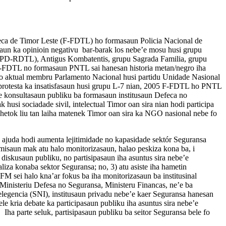
feca de Timor Leste (F-FDTL) ho formasaun Policia Nacional de
saun ka opinioin negativu bar-barak los nebe’e mosu husi grupu
(CPD-RDTL), Antigus Kombatentis, grupu Sagrada Familia, grupu
 F-FDTL no formasaun PNTL sai hanesan historia metan/negro iha
aktual membru Parlamento Nacional husi partidu Unidade Nasional
protesta ka insatisfasaun husi grupu L-7 nian, 2005 F-FDTL ho PNTL
de konsultasaun publiku ba formasaun institusaun Defeca no
usi sociadade sivil, intelectual Timor oan sira nian hodi participa
, hetok liu tan laiha matenek Timor oan sira ka NGO nasional nebe fo
ajuda hodi aumenta lejitimidade no kapasidade sektór Seguransa
 misaun mak atu halo monitorizasaun, halao peskiza kona ba, i
diskusaun publiku, no partisipasaun iha asuntus sira nebe’e
liza konaba sektor Seguransa; no, 3) atu asiste iha hametin
FM sei halo kna’ar fokus ba iha monitorizasaun ba institusinal
nisteriu Defesa no Seguransa, Ministeru Financas, ne’e ba
elegencia (SNI), institusaun privadu nebe’e kaer Seguransa hanesan
e kria debate ka participasaun publiku iha asuntus sira nebe’e
 Iha parte seluk, partisipasaun publiku ba seitor Seguransa bele fo