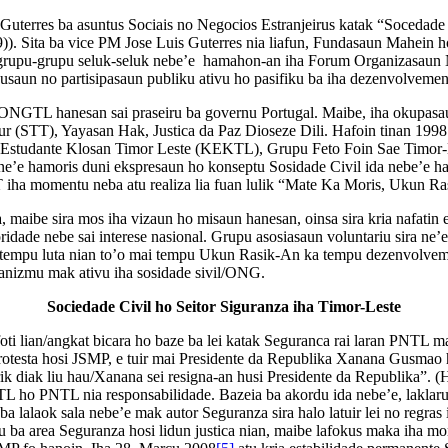
 Guterres ba asuntus Sociais no Negocios Estranjeirus katak “Socedade 
. Sita ba vice PM Jose Luis Guterres nia liafun, Fundasaun Mahein ho 
no grupu-grupu seluk-seluk nebe’e hamahon-an iha Forum Organizasa
kusaun no partisipasaun publiku ativu ho pasifiku ba iha dezenvolvemen
a ONGTL hanesan sai praseiru ba governu Portugal. Maibe, iha okupasa
T), Yayasan Hak, Justica da Paz Dioseze Dili. Hafoin tinan 1998 ha
hu Estudante Klosan Timor Leste (KEKTL), Grupu Feto Foin Sae Timo
 hamoris duni ekspresaun ho konseptu Sosidade Civil ida nebe’e hamosu
 iha momentu neba atu realiza lia fuan lulik “Mate Ka Moris, Ukun Ra
ida, maibe sira mos iha vizaun ho misaun hanesan, oinsa sira kria nafati
ioridade nebe sai interese nasional. Grupu asosiasaun voluntariu sira ne
a tempu luta nian to’o mai tempu Ukun Rasik-An ka tempu dezenvolvemen
ekanizmu mak ativu iha sosidade sivil/ONG.
Sociedade Civil ho Seitor Siguranza iha Timor-Leste
lian/angkat bicara ho baze ba lei katak Seguranca rai laran PNTL m
otesta hosi JSMP, e tuir mai Presidente da Republika Xanana Gusmao
ik diak liu hau/Xanana sei resigna-an husi Presidente da Republika”.
TL ho PNTL nia responsabilidade. Bazeia ba akordu ida nebe’e, lakla
alaok sala nebe’e mak autor Seguranza sira halo latuir lei no regras 
iu ba area Seguranza hosi lidun justica nian, maibe lafokus maka iha 