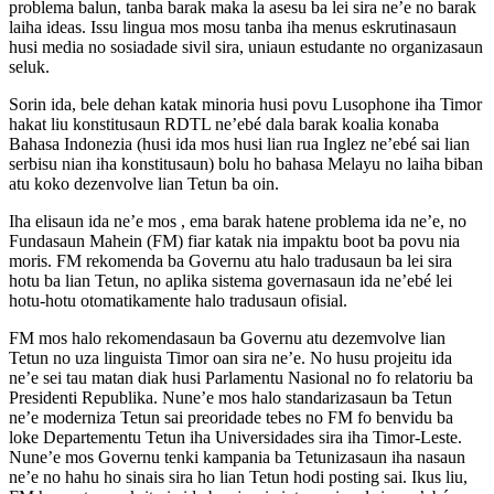
problema balun, tanba barak maka la asesu ba lei sira ne’e no barak
laiha ideas. Issu lingua mos mosu tanba iha menus eskrutinasaun
husi media no sosiadade sivil sira, uniaun estudante no organizasaun
seluk.
Sorin ida, bele dehan katak minoria husi povu Lusophone iha Timor
hakat liu konstitusaun RDTL ne’ebé dala barak koalia konaba
Bahasa Indonezia (husi ida mos husi lian rua Inglez ne’ebé sai lian
serbisu nian iha konstitusaun) bolu ho bahasa Melayu no laiha biban
atu koko dezenvolve lian Tetun ba oin.
Iha elisaun ida ne’e mos , ema barak hatene problema ida ne’e, no
Fundasaun Mahein (FM) fiar katak nia impaktu boot ba povu nia
moris. FM rekomenda ba Governu atu halo tradusaun ba lei sira
hotu ba lian Tetun, no aplika sistema governasaun ida ne’ebé lei
hotu-hotu otomatikamente halo tradusaun ofisial.
FM mos halo rekomendasaun ba Governu atu dezemvolve lian
Tetun no uza linguista Timor oan sira ne’e. No husu projeitu ida
ne’e sei tau matan diak husi Parlamentu Nasional no fo relatoriu ba
Presidenti Republika. Nune’e mos halo standarizasaun ba Tetun
ne’e moderniza Tetun sai preoridade tebes no FM fo benvidu ba
loke Departementu Tetun iha Universidades sira iha Timor-Leste.
Nune’e mos Governu tenki kampania ba Tetunizasaun iha nasaun
ne’e no hahu ho sinais sira ho lian Tetun hodi posting sai. Ikus liu,