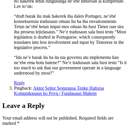
no hakerek tetun runguranga ne’ebé timoroan la komprende.
Lee to’ok:
“draft barak liu mak hakerek iha dalen Portugez, ne’ebé
konsekuensia tradusaun oituan liu ba iha envaironmentu
Tetun ne’ebé hetan imput mos oituan liu husi Timor oan sira
iha prosesu lejizlasaun.” Ne’e tradusaun sala husi testu “Most
legislation is drafted in Portuguese, which consequently
translates into less involvement and input by Timorese in the
legislative process.”
“Ida ne’e barak liu ba ita nia governu atu implementa lian
ne’ebe ema hotu hatene?” Ne’e tradusaun sala husi testu “Is it
too much to ask that our government operate in a language
understood by most?”
Reply
Pingback:
Aktor Seitor Seguransa Tenke Haforsa
Komunikasaun ho Povu | Fundasaun Mahein
Leave a Reply
Your email address will not be published.
Required fields are
marked
*