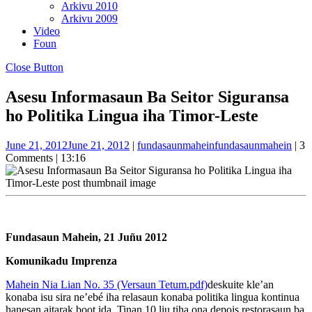
Arkivu 2010
Arkivu 2009
Video
Foun
Close Button
Asesu Informasaun Ba Seitor Siguransa
ho Politika Lingua iha Timor-Leste
June 21, 2012
June 21, 2012
|
fundasaunmahein
fundasaunmahein
|
3
Comments
|
13:16
Fundasaun Mahein, 21 Juñu 2012
Komunikadu Imprenza
Mahein Nia Lian No. 35 (Versaun Tetum.pdf)
deskuite kle’an
konaba isu sira ne’ebé iha relasaun konaba politika lingua kontinua
hanesan aitarak boot ida. Tinan 10 liu tiha ona depois restorasaun ba