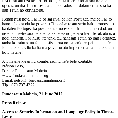
FM husu atu uza kriteria id aba ajensia internasional sira ne’ebé
operasaun iha Timor-Leste atu halo tradusaun dokumentus sira ba
lian Tetun ho obrigatoriu.
Rohan husi ne’e, FM la’os sai rival ba lian Portugez, maibe FM fo
hanoin ba estadu ka governu Timor-Leste atu seriu halo promosaun
ba dalen Portugez ba povu tomak no eskola sira iha tempu dadaun
ne’e no mestre sira ne’ebé barak tebes no persiza livru barak atu uza
hodi hanorin. FM husu, ita tenki tau hanesan Tetun ho lian Portugez,
tanba konstituisaun fo lian ofisial rua no ita tenki respeitu ida ne’e.
Ida ne’e barak liu ba ita nia governu atu implementa lian ne’ebe ema
hotu hatene?
Atu hatene klean liu konaba asuntu ne’e bele kontaktu
Nélson Belo,
Diretor Fundasaun Mahein
www.fundasaunmahein.org
Email: nelson@fundasaunmahein.org
Tlp +670 737 4222
F
undasaun Mahein, 21 June 2012
Press Release
Access to Security Information and Language Policy in Timor-
Leste