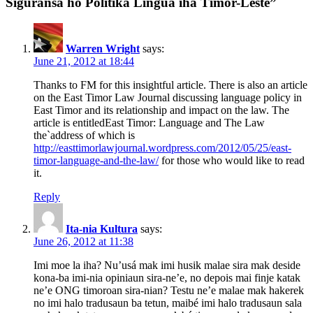
Siguransa ho Politika Lingua iha Timor-Leste”
Warren Wright
says:
June 21, 2012 at 18:44
Thanks to FM for this insightful article. There is also an article
on the East Timor Law Journal discussing language policy in
East Timor and its relationship and impact on the law. The
article is entitledEast Timor: Language and The Law
the`address of which is
http://easttimorlawjournal.wordpress.com/2012/05/25/east-
timor-language-and-the-law/
for those who would like to read
it.
Reply
Ita-nia Kultura
says:
June 26, 2012 at 11:38
Imi moe la iha? Nu’usá mak imi husik malae sira mak deside
kona-ba imi-nia opiniaun sira-ne’e, no depois mai finje katak
ne’e ONG timoroan sira-nian? Testu ne’e malae mak hakerek
no imi halo tradusaun ba tetun, maibé imi halo tradusaun sala