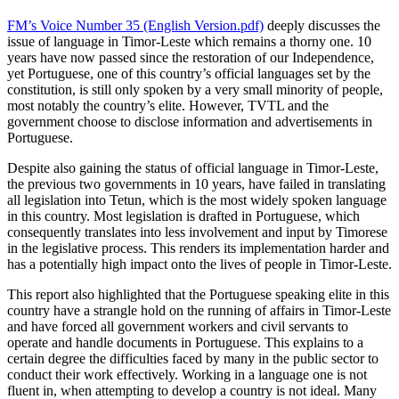
FM’s Voice Number 35 (English Version.pdf)
deeply discusses the
issue of language in Timor-Leste which remains a thorny one. 10
years have now passed since the restoration of our Independence,
yet Portuguese, one of this country’s official languages set by the
constitution, is still only spoken by a very small minority of people,
most notably the country’s elite. However, TVTL and the
government choose to disclose information and advertisements in
Portuguese.
Despite also gaining the status of official language in Timor-Leste,
the previous two governments in 10 years, have failed in translating
all legislation into Tetun, which is the most widely spoken language
in this country. Most legislation is drafted in Portuguese, which
consequently translates into less involvement and input by Timorese
in the legislative process. This renders its implementation harder and
has a potentially high impact onto the lives of people in Timor-Leste.
This report also highlighted that the Portuguese speaking elite in this
country have a strangle hold on the running of affairs in Timor-Leste
and have forced all government workers and civil servants to
operate and handle documents in Portuguese. This explains to a
certain degree the difficulties faced by many in the public sector to
conduct their work effectively. Working in a language one is not
fluent in, when attempting to develop a country is not ideal. Many