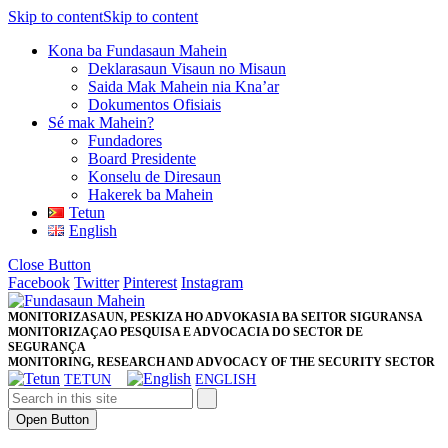
Skip to content
Skip to content
Kona ba Fundasaun Mahein
Deklarasaun Visaun no Misaun
Saida Mak Mahein nia Kna’ar
Dokumentos Ofisiais
Sé mak Mahein?
Fundadores
Board Presidente
Konselu de Diresaun
Hakerek ba Mahein
Tetun
English
Close Button
Facebook
Twitter
Pinterest
Instagram
MONITORIZASAUN, PESKIZA HO ADVOKASIA BA SEITOR SIGURANSA
MONITORIZAÇAO PESQUISA E ADVOCACIA DO SECTOR DE
SEGURANÇA
MONITORING, RESEARCH AND ADVOCACY OF THE SECURITY SECTOR
TETUN
ENGLISH
Open Button