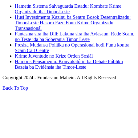
Hametin Sistema Salvaguarda Estadu: Kombate Krime
Organizadu iha Timor-Leste
Husi Investimentu Kazinu ba Sentru Bosok Desentralizadu:
Timor-Leste Hasoru Faze Foun Krime Organizadu
Transnasionál
Fantasma sira iha Díli: Lakuna sira iha Aviasaun, Rede Scam,
no Teste ida ba Soberania Timor-Leste
Presiza Mudansa Politika no Operasional hodi Funu kontra
Scam Call Centre
Krime Juventude no Krize Orden Sosiál
Hamoris Pensamentu: Konvokatóriu ba Debate Públiku
Bazeia ba Evidénsia iha Timor-Leste
Copyright 2024 - Fundasaun Mahein. All Rights Reserved
Back To Top