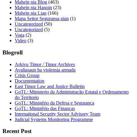
Mahein nia Blog
(463)
Mahein nia Hanoin
(23)
Mahein nia Lian
(166)
Mapa Seitor Seguransa nian
(1)
Uncategorized
(50)
Uncategorized
(5)
Vaga
(2)
Video
(3)
Blogroll
Arkivu Timor / Timor Archives
Avaliasaun ba violensia armada
Crisis Group
Documentation
East Timor Law and Justice Bulletin
GoTL: Ministerio da Administração Estatal e Ordenamento
do Territorio
GoTL: Ministério da Defesa e Segurança
GoTL: Ministério das Finanças
International Security Sector Advisory Team
Judicial Systems Monitoring Programme
Recent Post