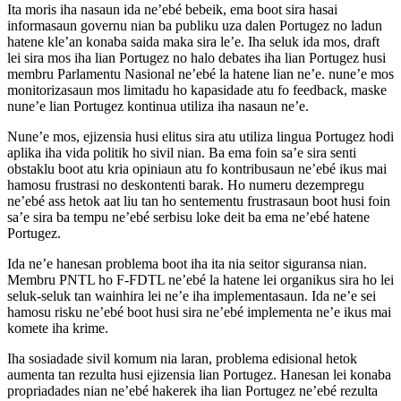
Ita moris iha nasaun ida ne’ebé bebeik, ema boot sira hasai
informasaun governu nian ba publiku uza dalen Portugez no ladun
hatene kle’an konaba saida maka sira le’e. Iha seluk ida mos, draft
lei sira mos iha lian Portugez no halo debates iha lian Portugez husi
membru Parlamentu Nasional ne’ebé la hatene lian ne’e. nune’e mos
monitorizasaun mos limitadu ho kapasidade atu fo feedback, maske
nune’e lian Portugez kontinua utiliza iha nasaun ne’e.
Nune’e mos, ejizensia husi elitus sira atu utiliza lingua Portugez hodi
aplika iha vida politik ho sivil nian. Ba ema foin sa’e sira senti
obstaklu boot atu kria opiniaun atu fo kontribusaun ne’ebé ikus mai
hamosu frustrasi no deskontenti barak. Ho numeru dezempregu
ne’ebé ass hetok aat liu tan ho sentementu frustrasaun boot husi foin
sa’e sira ba tempu ne’ebé serbisu loke deit ba ema ne’ebé hatene
Portugez.
Ida ne’e hanesan problema boot iha ita nia seitor siguransa nian.
Membru PNTL ho F-FDTL ne’ebé la hatene lei organikus sira ho lei
seluk-seluk tan wainhira lei ne’e iha implementasaun. Ida ne’e sei
hamosu risku ne’ebé boot husi sira ne’ebé implementa ne’e ikus mai
komete iha krime.
Iha sosiadade sivil komum nia laran, problema edisional hetok
aumenta tan rezulta husi ejizensia lian Portugez. Hanesan lei konaba
propriadades nian ne’ebé hakerek iha lian Portugez ne’ebé rezulta