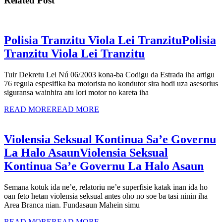
Related Post
Polisia Tranzitu Viola Lei Tranzitu
Polisia
Tranzitu Viola Lei Tranzitu
Tuir Dekretu Lei Nú 06/2003 kona-ba Codigu da Estrada iha artigu
76 regula espesifika ba motorista no kondutor sira hodi uza asesorius
siguransa wainhira atu lori motor no kareta iha
READ MORE
READ MORE
Violensia Seksual Kontinua Sa’e Governu
La Halo Asaun
Violensia Seksual
Kontinua Sa’e Governu La Halo Asaun
Semana kotuk ida ne’e, relatoriu ne’e superfisie katak inan ida ho
oan feto hetan violensia seksual antes oho no soe ba tasi ninin iha
Area Branca nian. Fundasaun Mahein simu
READ MORE
READ MORE