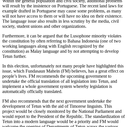
Within the general population and civil society, additional problems
will result by the insistence on Portuguese. The recent land laws for
example drafted in Portuguese may cause some problems, as many
will not have access to them or will have no idea on their existence.
The language issue also results in less scrutiny by the media, civil
society, student unions and other organizations.
Furthermore, it can be argued that the Lusophone minority violates
the constitution by often referring to Bahasa Indonesia (one of two
working languages along with English recognized by the
constitution) as Malay language and by not attempting to develop
Tetun further.
In this election, unfortunately not many people have highlighted this
issue, which Fundasaun Mahein (FM) believes, has a great effect on
people’s lives. FM recommends the upcoming government to
undertake the official translation of all legislation into Tetun, and
implement a whole government system whereby legislation is
automatically officially translated.
FM also recommends that the next government undertake the
development of Tetun with the aid of Timorese linguists. This
project would be closely monitored by the National Parliament and
would report to the President of the Republic. The standardization of
Tetun into a modern language would be a priority and FM would
welcome the opening of Departments of Tetun across the various