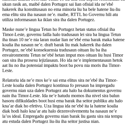
ukun rasik an, maibé dalen Portugez sai lian ofisial ida ne’ebé
hakerek iha konstitusaun no ema minoria liu ba bele hatene liu-liu
ema elitu sira iha nasaun ne’e. maibe, RTTL ho Governu hili atu
utiliza informasaun ka iklan sira iha dalen Portugez.
Maske nune’e lingua Tetun ho Portugez hetan status ofisial iha
Timor-Leste, governu failla halo tradusaun lei sira ba lingua Tetun
iha tinan 10 ne’e nia laran nudar lian ne’ebé ema barak maka hatene
koalia iha nasaun ne’e. draft barak liu mak hakerek iha dalen
Portugez, ne’ebé konsekuensia tradusaun oituan liu ba iha
envaironmentu Tetun ne’ebé hetan imput mos oituan liu husi Timor
oan sira iha prosesu lejizlasaun. Ho ida ne’e implementasaun hetok
aat liu no iha potensial impaktu boot ba povu nia moris iha Timor-
Leste.
Relatoriu ida ne’e mos ke’e sai ema elitus sira ne’ebé iha Timor-
Leste koalia dalen Portugez kontinua fo presaun ba impregadu
governu nian uza dalen Portugez atu halo ba dokumentus governu
nain iha Timor-Leste. Ida ne’e hatudu momos iha nivel sira balun
hasoru difikuldades boot husi ema barak iha seitor publiku atu halo
kna’ar diak ho efetivu. Uza lingua ida ne’ebé ita la hatene koalia
diak hodi halo kna’ar atu halo dezenvolvementu ba nasaun ne’e
la’os ideal. Empregadu governu nian barak liu gastu sira nia tempu
atu estuda dalen Portugez liu-liu iha seitor justisa nian.