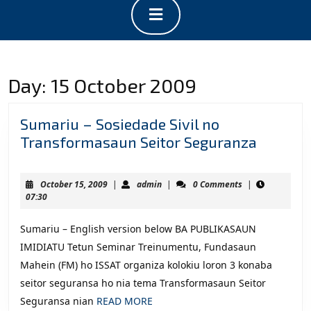
Open
Button
Day:
15 October 2009
Sumariu – Sosiedade Sivil no
Sumari
Transformasaun Seitor Seguranza
–
Sosieda
October
admin
October 15, 2009
|
admin
|
0 Comments
|
Sivil
15,
07:30
2009
no
Sumariu – English version below BA PUBLIKASAUN
Transf
IMIDIATU Tetun Seminar Treinumentu, Fundasaun
Seitor
Mahein (FM) ho ISSAT organiza kolokiu loron 3 konaba
Segura
seitor seguransa ho nia tema Transformasaun Seitor
READ
Seguransa nian
READ MORE