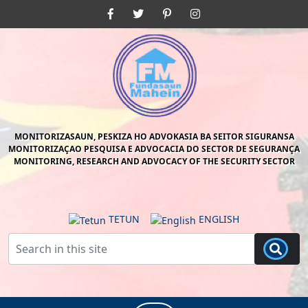
Skip
Facebook
Twitter
Pinterest
Instagram
to
content
Skip
to
content
MONITORIZASAUN, PESKIZA HO ADVOKASIA BA SEITOR SIGURANSA
MONITORIZAÇAO PESQUISA E ADVOCACIA DO SECTOR DE SEGURANÇA
MONITORING, RESEARCH AND ADVOCACY OF THE SECURITY SECTOR
TETUN
ENGLISH