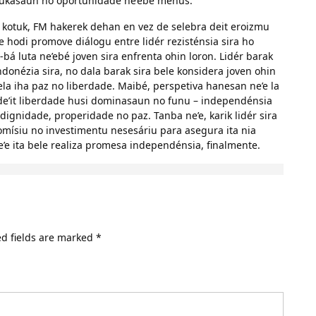
 edukasaun no oportunidade ne’ebé menus.
 kotuk, FM hakerek dehan en vez de selebra deit eroizmu
’e hodi promove diálogu entre lidér rezisténsia sira ho
-bá luta ne’ebé joven sira enfrenta ohin loron. Lidér barak
Indonézia sira, no dala barak sira bele konsidera joven ohin
hela iha paz no liberdade. Maibé, perspetiva hanesan ne’e la
 de’it liberdade husi dominasaun no funu – independénsia
dignidade, properidade no paz. Tanba ne’e, karik lidér sira
omísiu no investimentu nesesáriu para asegura ita nia
’e ita bele realiza promesa independénsia, finalmente.
d fields are marked
*