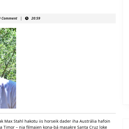
nmahein
0 Comment
|
20:59
k Max Stahl hakotu iis horseik dader iha Austrália hafoin
a Timor – nia filmajen kona-bá masakre Santa Cruz loke