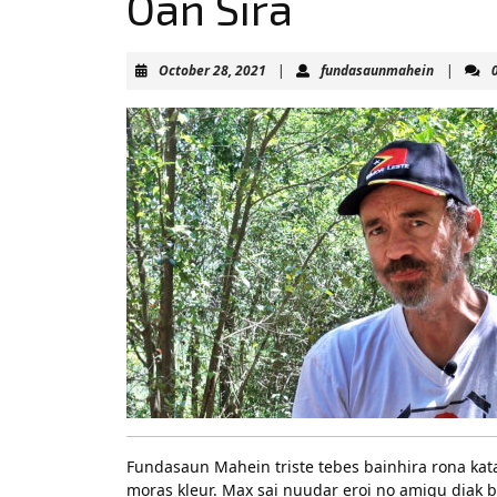
Oan Sira
October
fundasau
October 28, 2021
|
fundasaunmahein
|
28,
2021
Fundasaun Mahein triste tebes bainhira rona kata
moras kleur. Max sai nuudar eroi no amigu diak b