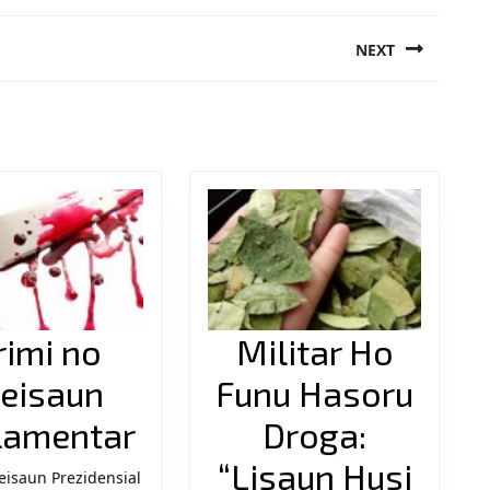
NEXT
Next
post:
rimi no
Militar Ho
leisaun
Funu Hasoru
Krimi
lamentar
Droga:
no
“Lisaun Husi
eisaun Prezidensial