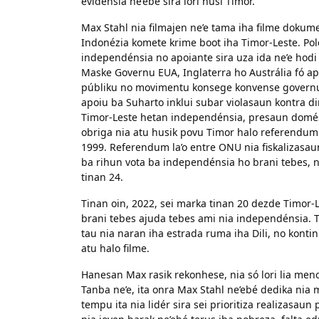
evidénsia ne’ebé sira lori husi Timor.
Max Stahl nia filmajen ne’e tama iha filme dokum
Indonézia komete krime boot iha Timor-Leste. Pol
independénsia no apoiante sira uza ida ne’e hodi
Maske Governu EUA, Inglaterra ho Austrália fó a
públiku no movimentu konsege konvense governu s
apoiu ba Suharto inklui subar violasaun kontra d
Timor-Leste hetan independénsia, presaun domésti
obriga nia atu husik povu Timor halo referendum 
1999. Referendum la’o entre ONU nia fiskalizasaun
ba rihun vota ba independénsia ho brani tebes, 
tinan 24.
Tinan oin, 2022, sei marka tinan 20 dezde Timor-
brani tebes ajuda tebes ami nia independénsia. 
tau nia naran iha estrada ruma iha Dili, no konti
atu halo filme.
Hanesan Max rasik rekonhese, nia só lori lia men
Tanba ne’e, ita onra Max Stahl ne’ebé dedika ni
tempu ita nia lidér sira sei prioritiza realizasau