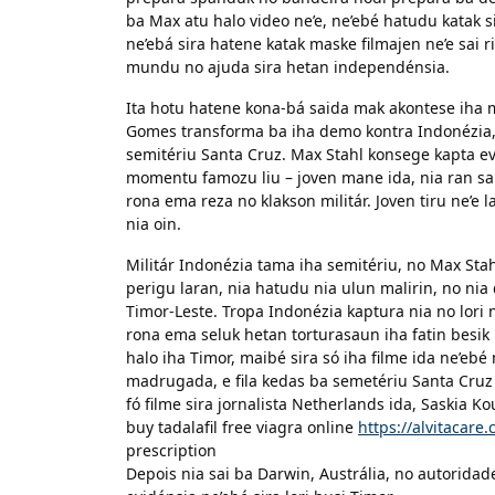
ba Max atu halo video ne’e, ne’ebé hatudu katak
ne’ebá sira hatene katak maske filmajen ne’e sai r
mundu no ajuda sira hetan independénsia.
Ita hotu hatene kona-bá saida mak akontese ih
Gomes transforma ba iha demo kontra Indonézia, 
semitériu Santa Cruz. Max Stahl konsege kapta e
momentu famozu liu – joven mane ida, nia ran sai 
rona ema reza no klakson militár. Joven tiru ne’e 
nia oin.
Militár Indonézia tama iha semitériu, no Max Stahl
perigu laran, nia hatudu nia ulun malirin, no nia
Timor-Leste. Tropa Indonézia kaptura nia no lori 
rona ema seluk hetan torturasaun iha fatin besik
halo iha Timor, maibé sira só iha filme ida ne’ebé
madrugada, e fila kedas ba semetériu Santa Cruz h
fó filme sira jornalista Netherlands ida, Saskia Ko
buy tadalafil free viagra online
https://alvitacare
prescription
Depois nia sai ba Darwin, Austrália, no autoridad