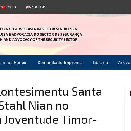
TETUN
ENGLISH
KIZA HO ADVOKASIA BA SEITOR SIGURANSA
ISA E ADVOCACIA DO SECTOR DE SEGURANÇA
H AND ADVOCACY OF THE SECURITY SECTOR
in nia Hanoin
Komunikadu Imprensa
Librariu
Arkivu
kontesimentu Santa
Stahl Nian no
 Joventude Timor-