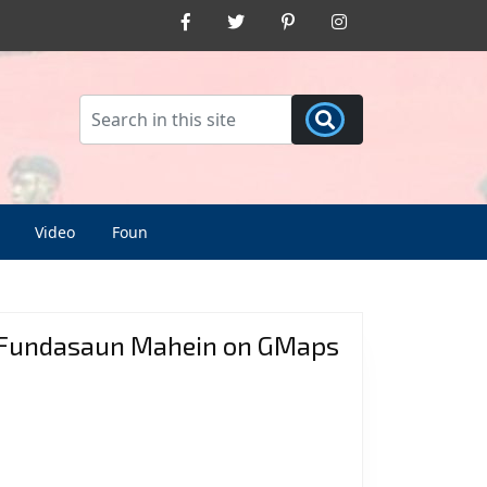
Facebook
Twitter
Pinterest
Instagram
Video
Foun
Fundasaun Mahein on GMaps