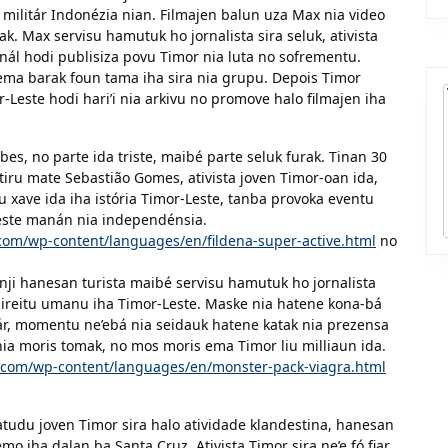
ilitár Indonézia nian. Filmajen balun uza Max nia video
k. Max servisu hamutuk ho jornalista sira seluk, ativista
ál hodi publisiza povu Timor nia luta no sofrementu.
 ema barak foun tama iha sira nia grupu. Depois Timor
Leste hodi hari’i nia arkivu no promove halo filmajen iha
es, no parte ida triste, maibé parte seluk furak. Tinan 30
 tiru mate Sebastião Gomes, ativista joven Timor-oan ida,
u xave ida iha istória Timor-Leste, tanba provoka eventu
Leste manán nia independénsia.
e.com/wp-content/languages/en/fildena-super-active.html
no
inji hanesan turista maibé servisu hamutuk ho jornalista
direitu umanu iha Timor-Leste. Maske nia hatene kona-bá
itár, momentu ne’ebá nia seidauk hatene katak nia prezensa
e nia moris tomak, no mos moris ema Timor liu milliaun ida.
re.com/wp-content/languages/en/monster-pack-viagra.html
udu joven Timor sira halo atividade klandestina, hanesan
 iha dalan ba Santa Cruz. Ativista Timor sira ne’e fó fiar