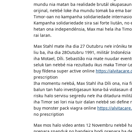
mundu nia matan ba realidade brutál okupasaun m
orijinal, ne’ebé loke iha mundu tomak ba ema bara
Timor-oan no kampanha solidariedade internasion
Kampanha solidariedade sira sai forte liután, no
hetan ona independénsia, Max mai hela iha Timor-
rai laran.
Max Stahl mate iha dia 27 Outubru ne’e iróniku teb
liu ba, iha dia 28Outubru 1991, militár Indonézia
iha Motael, Díli. Sebastião nia mate nuudar event
seluk tan ne’ebé nia rezultadu ikus maka Timor-
buy fildena super active online
https://alvitacar
prescription
Iha momentu ne’ebá, Max Stahl iha Díli ona, nia f
balun tan halo investigasaun kona-bá violasaun 
risku halo servisu segredu ne’e iha ditadura mil
iha Timor sei lori nia tuir dalan ne’ebé sei defin
buy monster pack viagra online
https://alvitaca
no prescription
Max mos halo video antes 12 Novembru ne’ebé hat
prepara spanduk no bandeira hodi prepara ba demo