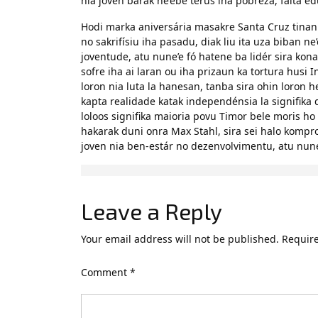
nia joven barak ne’ebé terus iha pobreza, falta
Hodi marka aniversária masakre Santa Cruz tinan
no sakrifísiu iha pasadu, diak liu ita uza biban ne
joventude, atu nune’e fó hatene ba lidér sira kona
sofre iha ai laran ou iha prizaun ka tortura husi 
loron nia luta la hanesan, tanba sira ohin loron 
kapta realidade katak independénsia la signifika
loloos signifika maioria povu Timor bele moris ho 
hakarak duni onra Max Stahl, sira sei halo kompr
joven nia ben-estár no dezenvolvimentu, atu nune
Leave a Reply
Your email address will not be published.
Require
Comment
*