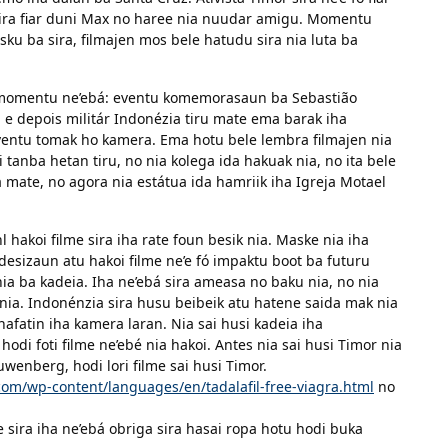
 sira fiar duni Max no haree nia nuudar amigu. Momentu
isku ba sira, filmajen mos bele hatudu sira nia luta ba
a momentu ne’ebá: eventu komemorasaun ba Sebastião
e depois militár Indonézia tiru mate ema barak iha
ventu tomak ho kamera. Ema hotu bele lembra filmajen nia
tanba hetan tiru, no nia kolega ida hakuak nia, no ita bele
la mate, no agora nia estátua ida hamriik iha Igreja Motael
 hakoi filme sira iha rate foun besik nia. Maske nia iha
 desizaun atu hakoi filme ne’e fó impaktu boot ba futuru
nia ba kadeia. Iha ne’ebá sira ameasa no baku nia, no nia
 nia. Indonénzia sira husu beibeik atu hatene saida mak nia
 nafatin iha kamera laran. Nia sai husi kadeia iha
odi foti filme ne’ebé nia hakoi. Antes nia sai husi Timor nia
uwenberg, hodi lori filme sai husi Timor.
.com/wp-content/languages/en/tadalafil-free-viagra.html
no
e sira iha ne’ebá obriga sira hasai ropa hotu hodi buka