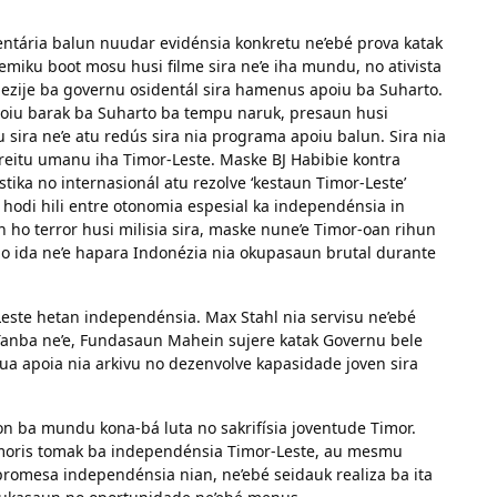
entária balun nuudar evidénsia konkretu ne’ebé prova katak
emiku boot mosu husi filme sira ne’e iha mundu, no ativista
 ezije ba governu osidentál sira hamenus apoiu ba Suharto.
poiu barak ba Suharto ba tempu naruk, presaun husi
ira ne’e atu redús sira nia programa apoiu balun. Sira nia
ireitu umanu iha Timor-Leste. Maske BJ Habibie kontra
ka no internasionál atu rezolve ‘kestaun Timor-Leste’
hodi hili entre otonomia espesial ka independénsia in
 ho terror husi milisia sira, maske nune’e Timor-oan rihun
no ida ne’e hapara Indonézia nia okupasaun brutal durante
Leste hetan independénsia. Max Stahl nia servisu ne’ebé
Tanba ne’e, Fundasaun Mahein sujere katak Governu bele
nua apoia nia arkivu no dezenvolve kapasidade joven sira
on ba mundu kona-bá luta no sakrifísia joventude Timor.
a moris tomak ba independénsia Timor-Leste, au mesmu
n promesa independénsia nian, ne’ebé seidauk realiza ba ita