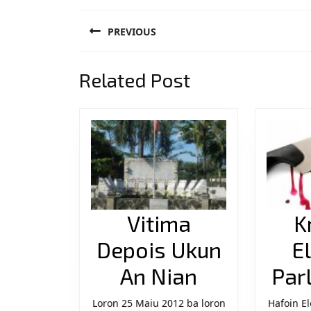
Post
PREVIOUS
navigation
Previous
Related Post
post:
Vitima
K
Depois Ukun
E
Vitima
An Nian
Par
Depois
Loron 25 Maiu 2012 ba loron
Hafoin El