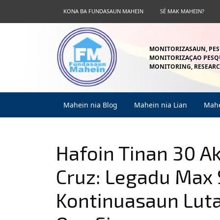
Skip
KONA BA FUNDASAUN MAHEIN
SÉ MAK MAHEIN?
to
content
Skip
to
MONITORIZASAUN, PES
content
MONITORIZAÇAO PESQU
MONITORING, RESEARC
Mahein nia Blog
Mahein nia Lian
Mahe
Hafoin Tinan 30 A
Cruz: Legadu Max 
Kontinuasaun Luta