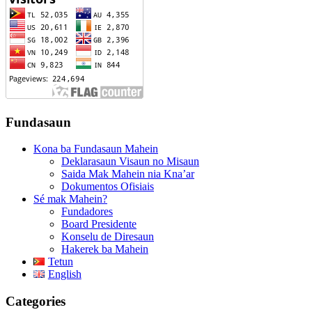
Fundasaun
Kona ba Fundasaun Mahein
Deklarasaun Visaun no Misaun
Saida Mak Mahein nia Kna’ar
Dokumentos Ofisiais
Sé mak Mahein?
Fundadores
Board Presidente
Konselu de Diresaun
Hakerek ba Mahein
Tetun
English
Categories