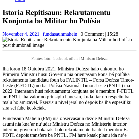
Close
Istoria Repitisaun: Rekrutamentu
Button
Konjunta ba Militar ho Polísia
November
fundasaunmahein
November 4, 2021
|
fundasaunmahein
|
0 Comment
|
15:28
4,
2021
Fontes foto: facebook oficial Ministru Defeza
Iha loron 18 Outubru 2021, Ministru Defeza halo enkontru ho
Primeiru Ministru husu Governu nia orientasaun kona-bá polítika
rekrutamentu kandidatu foun ba FALINTIL – Forsa Defeza Timor-
Leste (F-FDTL) no ba Polísia Nasionál Timor-Leste (PNTL) iha
2022. Intensaun husi rekrutamentu konjunta ne’e membru F-FDTL
no PNTL iha valor no prinsípiu hanesan, kuda fiar no respeitu ba
malu ho amizavel. Ezersisiu nivel jeral no depois ba iha espesifiku
sira sei fahe ket-ketak.
Fundasaun Mahein (FM) nia observasaun dezde Ministru Defeza
asumi nia kna’ar nu’udar Ministru Defeza no Ministeriu interior
interinu, governu hakarak halo rekrutamentu ba deit membru F-
FDTL depois transfere ba PNTL. FM hare katak planu ida ne’e