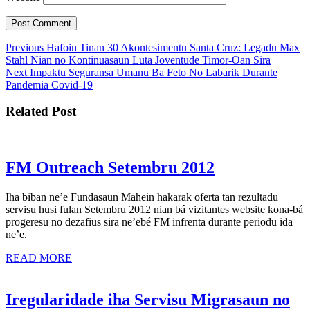
Post
Previous
Previous
Hafoin Tinan 30 Akontesimentu Santa Cruz: Legadu Max
post:
Stahl Nian no Kontinuasaun Luta Joventude Timor-Oan Sira
navigation
Next
Next
Impaktu Seguransa Umanu Ba Feto No Labarik Durante
post:
Pandemia Covid-19
Related Post
FM
FM Outreach Setembru 2012
Outreach
Iha biban ne’e Fundasaun Mahein hakarak oferta tan rezultadu
Setembru
servisu husi fulan Setembru 2012 nian bá vizitantes website kona-bá
2012
progeresu no dezafius sira ne’ebé FM infrenta durante periodu ida
ne’e.
READ
READ MORE
MORE
Iregularidade iha Servisu Migrasaun no