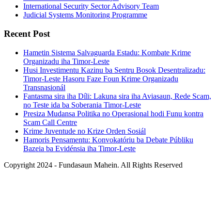
International Security Sector Advisory Team
Judicial Systems Monitoring Programme
Recent Post
Hametin Sistema Salvaguarda Estadu: Kombate Krime
Organizadu iha Timor-Leste
Husi Investimentu Kazinu ba Sentru Bosok Desentralizadu:
Timor-Leste Hasoru Faze Foun Krime Organizadu
Transnasionál
Fantasma sira iha Díli: Lakuna sira iha Aviasaun, Rede Scam,
no Teste ida ba Soberania Timor-Leste
Presiza Mudansa Politika no Operasional hodi Funu kontra
Scam Call Centre
Krime Juventude no Krize Orden Sosiál
Hamoris Pensamentu: Konvokatóriu ba Debate Públiku
Bazeia ba Evidénsia iha Timor-Leste
Copyright 2024 - Fundasaun Mahein. All Rights Reserved
Back
To
Top