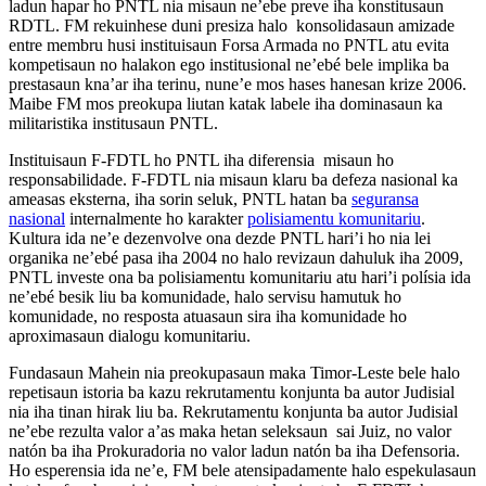
ladun hapar ho PNTL nia misaun ne’ebe preve iha konstitusaun
RDTL. FM rekuinhese duni presiza halo konsolidasaun amizade
entre membru husi instituisaun Forsa Armada no PNTL atu evita
kompetisaun no halakon ego institusional ne’ebé bele implika ba
prestasaun kna’ar iha terinu, nune’e mos hases hanesan krize 2006.
Maibe FM mos preokupa liutan katak labele iha dominasaun ka
militaristika institusaun PNTL.
Instituisaun F-FDTL ho PNTL iha diferensia misaun ho
responsabilidade. F-FDTL nia misaun klaru ba defeza nasional ka
ameasas eksterna, iha sorin seluk, PNTL hatan ba
seguransa
nasional
internalmente ho karakter
polisiamentu komunitariu
.
Kultura ida ne’e dezenvolve ona dezde PNTL hari’i ho nia lei
organika ne’ebé pasa iha 2004 no halo revizaun dahuluk iha 2009,
PNTL investe ona ba polisiamentu komunitariu atu hari’i polísia ida
ne’ebé besik liu ba komunidade, halo servisu hamutuk ho
komunidade, no resposta atuasaun sira iha komunidade ho
aproximasaun dialogu komunitariu.
Fundasaun Mahein nia preokupasaun maka Timor-Leste bele halo
repetisaun istoria ba kazu rekrutamentu konjunta ba autor Judisial
nia iha tinan hirak liu ba. Rekrutamentu konjunta ba autor Judisial
ne’ebe rezulta valor a’as maka hetan seleksaun sai Juiz, no valor
natón ba iha Prokuradoria no valor ladun natón ba iha Defensoria.
Ho esperensia ida ne’e, FM bele atensipadamente halo espekulasaun