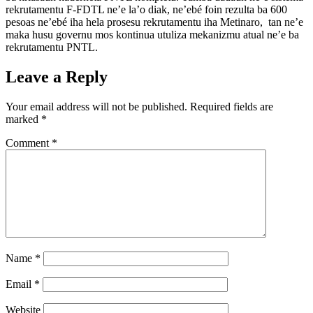
rekrutamentu F-FDTL ne’e la’o diak, ne’ebé foin rezulta ba 600
pesoas ne’ebé iha hela prosesu rekrutamentu iha Metinaro, tan ne’e
maka husu governu mos kontinua utuliza mekanizmu atual ne’e ba
rekrutamentu PNTL.
Leave a Reply
Your email address will not be published.
Required fields are
marked
*
Comment
*
Name
*
Email
*
Website