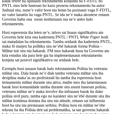
katak refere ba opiniaun rekrutamentu konjunta ba F-FDTL ho
PNTL mos bele hanesan ho kazu prosesu rekrutamentu ba autor
Judisial sira, nune’e valor boot nia hetan ba pozisaun vaga F-FDTL,
no valor lanatón ba vaga PNTL. Se ida ne’e maka akontese entaun
Governu hahu ona soran instituisaun rua ne’e antes halo
rekrutamentu.
Husi esperensia iha leten ne’e, talves sai lisaun signifikativu atu
Governu bele kria ona kaderneta PNTL / PNTL
White Paper
hodi
sai matadalan ba rekrutamentu. Tamba seidauk iha kaderneta PNTL,
maka fó marjen ba polítiku sira ne’ebé hakarak forma Polísia –
Militar tuir sira nia hakarak. FM mos hakarak husu ba Governu atu
kria estudus ida para bele gia ba implementasaun rekrutamentu
konjuta sai posivel signifikativu ou seidauk bele.
Ezemplu husi nasaun barak halo rekrutamentu Polísia ba veteranu
militar sira. Dala barak ne’e diak tamba veteranu militar sira iha
desiplina maka’as no profesionál liu tamba iha esperensia hosi
treinamentu militar durante sira ativu, maibe mos iha lamentasaun
barak hosi komunidade tamba durante sira asumi hanesan polísia,
veteranu militar ne’e maka involve iha infrasaun barak liu duke
polísia sivil puru, tamba ego no karakter sira ne’ebé durante sira iha
militar kontinua domina iha sira nia atitude, entaun sai influensia
boot ba sira nia prestasaun serbisu. Polísia hosi eis militar ne’ebe
rekruta ba iha Polísia deit sai problematiku, sa tan governu hakarak