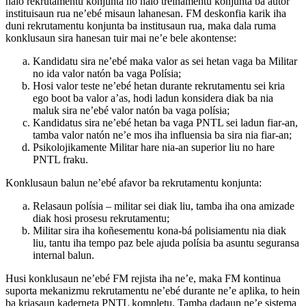
halo rekrutamentu konjunta no halo treinamentu konjunta ba autor
instituisaun rua ne’ebé misaun lahanesan. FM deskonfia karik iha
duni rekrutamentu konjunta ba institusaun rua, maka dala ruma
konklusaun sira hanesan tuir mai ne’e bele akontense:
Kandidatu sira ne’ebé maka valor as sei hetan vaga ba Militar
no ida valor natón ba vaga Polísia;
Hosi valor teste ne’ebé hetan durante rekrutamentu sei kria
ego boot ba valor a’as, hodi ladun konsidera diak ba nia
maluk sira ne’ebé valor natón ba vaga polísia;
Kandidatus sira ne’ebé hetan ba vaga PNTL sei ladun fiar-an,
tamba valor natón ne’e mos iha influensia ba sira nia fiar-an;
Psikolojikamente Militar hare nia-an superior liu no hare
PNTL fraku.
Konklusaun balun ne’ebé afavor ba rekrutamentu konjunta:
Relasaun polísia – militar sei diak liu, tamba iha ona amizade
diak hosi prosesu rekrutamentu;
Militar sira iha koñesementu kona-bá polisiamentu nia diak
liu, tantu iha tempo paz bele ajuda polísia ba asuntu seguransa
internal balun.
Husi konklusaun ne’ebé FM rejista iha ne’e, maka FM kontinua
suporta mekanizmu rekrutamentu ne’ebé durante ne’e aplika, to hein
ba kriasaun kaderneta PNTL kompletu. Tamba dadaun ne’e sistema