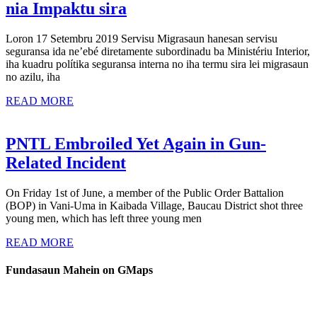
Iregularidade
nia Impaktu sira
iha
Loron 17 Setembru 2019 Servisu Migrasaun hanesan servisu
Servisu
seguransa ida ne’ebé diretamente subordinadu ba Ministériu Interior,
Migrasaun
iha kuadru polítika seguransa interna no iha termu sira lei migrasaun
no azilu, iha
no
READ
nia
READ MORE
MORE
Impaktu
sira
PNTL Embroiled Yet Again in Gun-
PNTL
Related Incident
Embroiled
On Friday 1st of June, a member of the Public Order Battalion
Yet
(BOP) in Vani-Uma in Kaibada Village, Baucau District shot three
Again
young men, which has left three young men
in
READ
READ MORE
MORE
Gun-
Fundasaun Mahein on GMaps
Related
Incident