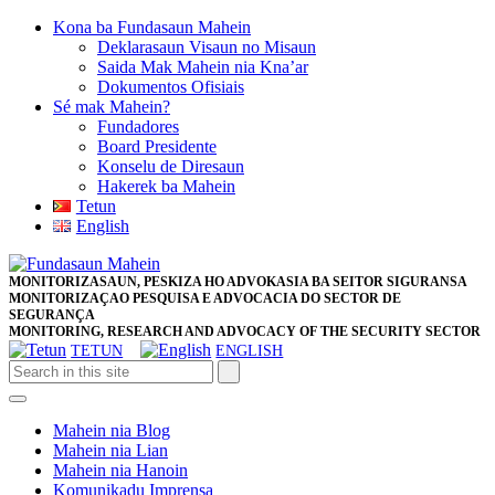
Skip
Kona ba Fundasaun Mahein
to
Deklarasaun Visaun no Misaun
content
Saida Mak Mahein nia Kna’ar
Skip
Dokumentos Ofisiais
to
Sé mak Mahein?
content
Fundadores
Board Presidente
Konselu de Diresaun
Hakerek ba Mahein
Tetun
English
Close
Facebook
Twitter
Pinterest
Instagram
Button
MONITORIZASAUN, PESKIZA HO ADVOKASIA BA SEITOR SIGURANSA
MONITORIZAÇAO PESQUISA E ADVOCACIA DO SECTOR DE
SEGURANÇA
MONITORING, RESEARCH AND ADVOCACY OF THE SECURITY SECTOR
TETUN
ENGLISH
Open
Button
Mahein nia Blog
Mahein nia Lian
Mahein nia Hanoin
Komunikadu Imprensa