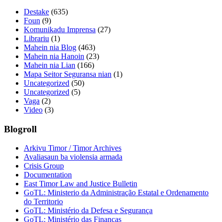
Destake
(635)
Foun
(9)
Komunikadu Imprensa
(27)
Librariu
(1)
Mahein nia Blog
(463)
Mahein nia Hanoin
(23)
Mahein nia Lian
(166)
Mapa Seitor Seguransa nian
(1)
Uncategorized
(50)
Uncategorized
(5)
Vaga
(2)
Video
(3)
Blogroll
Arkivu Timor / Timor Archives
Avaliasaun ba violensia armada
Crisis Group
Documentation
East Timor Law and Justice Bulletin
GoTL: Ministerio da Administração Estatal e Ordenamento
do Territorio
GoTL: Ministério da Defesa e Segurança
GoTL: Ministério das Finanças