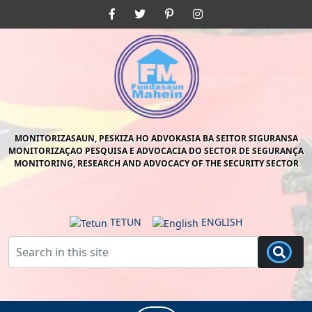
Skip
Facebook
Twitter
Pinterest
Instagram
to
content
Skip
to
content
MONITORIZASAUN, PESKIZA HO ADVOKASIA BA SEITOR SIGURANSA
MONITORIZAÇAO PESQUISA E ADVOCACIA DO SECTOR DE SEGURANÇA
MONITORING, RESEARCH AND ADVOCACY OF THE SECURITY SECTOR
TETUN
ENGLISH