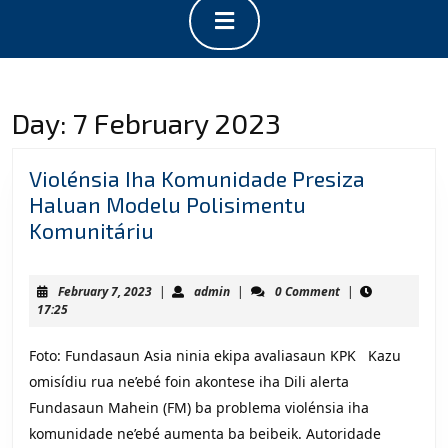
Open
Button
Day:
7 February 2023
Violénsia Iha Komunidade Presiza
Haluan Modelu Polisimentu
Violénsia
Komunitáriu
Iha
Komunidade
February
admin
February 7, 2023
|
admin
|
0 Comment
|
Presiza
7,
17:25
2023
Haluan
Foto: Fundasaun Asia ninia ekipa avaliasaun KPK Kazu
Modelu
omisídiu rua ne’ebé foin akontese iha Dili alerta
Polisimentu
Fundasaun Mahein (FM) ba problema violénsia iha
Komunitáriu
komunidade ne’ebé aumenta ba beibeik. Autoridade