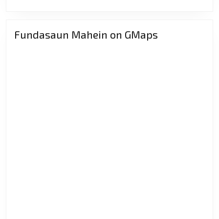
No
MORE
Hafraku
Konfiansa
Fundasaun Mahein on GMaps
Públiku