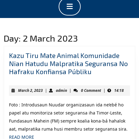
Open
Button
Day:
2 March 2023
Kazu Tiru Mate Animal Komunidade
Nian Hatudu Malpratika Seguransa No
Kazu
Hafraku Konfiansa Públiku
Tiru
Mate
March
admin
March 2, 2023
|
admin
|
0 Comment
|
14:18
Animal
2,
2023
Komunidade
Foto : Introdusaun Nuudar organizasaun ida ne’ebé ho
Nian
papel atu monitoriza setor seguransa iha Timor-Leste,
Hatudu
Fundasaun Mahein (FM) sempre koalia kona-bá hahalok
Malpratika
aat, malpratika ruma husi membru setor seguransa sira.
Seguransa
READ
READ MORE