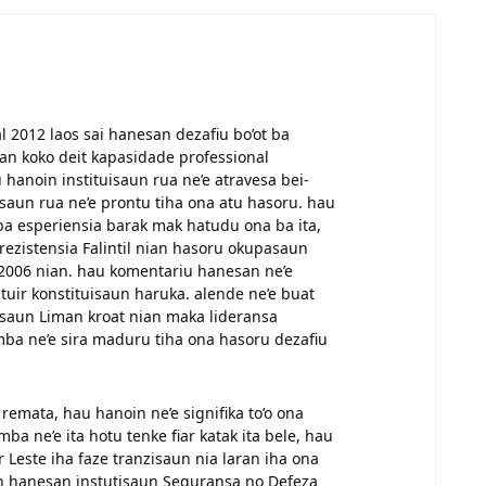
l 2012 laos sai hanesan dezafiu bo’ot ba
an koko deit kapasidade professional
 hanoin instituisaun rua ne’e atravesa bei-
uisaun rua ne’e prontu tiha ona atu hasoru. hau
mba esperiensia barak mak hatudu ona ba ita,
n rezistensia Falintil nian hasoru okupasaun
e 2006 nian. hau komentariu hanesan ne’e
uir konstituisaun haruka. alende ne’e buat
tuisaun Liman kroat nian maka lideransa
mba ne’e sira maduru tiha ona hasoru dezafiu
mata, hau hanoin ne’e signifika to’o ona
mba ne’e ita hotu tenke fiar katak ita bele, hau
Leste iha faze tranzisaun nia laran iha ona
nian hanesan instutisaun Seguransa no Defeza