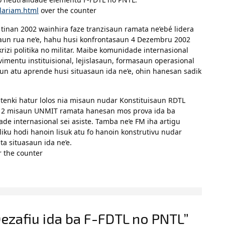
lariam.html
over the counter
inan 2002 wainhira faze tranzisaun ramata ne’ebé lidera
saun rua ne’e, hahu husi konfrontasaun 4 Dezembru 2002
izi politika no militar. Maibe komunidade internasional
vimentu instituisional, lejislasaun, formasaun operasional
saun atu aprende husi situasaun ida ne’e, ohin hanesan sadik
L tenki hatur lolos nia misaun nudar Konstituisaun RDTL
2012 misaun UNMIT ramata hanesan mos prova ida ba
de internasional sei asiste. Tamba ne’e FM iha artigu
iku hodi hanoin lisuk atu fo hanoin konstrutivu nudar
ta situasaun ida ne’e.
 the counter
Dezafiu ida ba F-FDTL no PNTL”