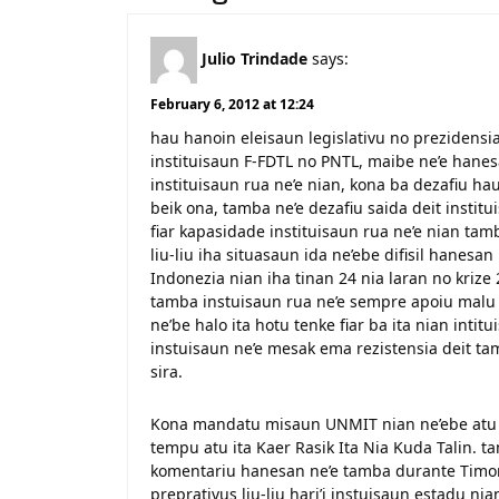
Julio Trindade
says:
February 6, 2012 at 12:24
hau hanoin eleisaun legislativu no prezidensia
instituisaun F-FDTL no PNTL, maibe ne’e hanes
instituisaun rua ne’e nian, kona ba dezafiu hau
beik ona, tamba ne’e dezafiu saida deit instit
fiar kapasidade instituisaun rua ne’e nian ta
liu-liu iha situasaun ida ne’ebe difisil hanesa
Indonezia nian iha tinan 24 nia laran no kriz
tamba instuisaun rua ne’e sempre apoiu malu t
ne’be halo ita hotu tenke fiar ba ita nian inti
instuisaun ne’e mesak ema rezistensia deit ta
sira.
Kona mandatu misaun UNMIT nian ne’ebe atu re
tempu atu ita Kaer Rasik Ita Nia Kuda Talin. ta
komentariu hanesan ne’e tamba durante Timor 
preprativus liu-liu hari’i instuisaun estadu 