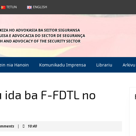
TETUN
ENGLISH
KIZA HO ADVOKASIA BA SEITOR SIGURANSA
ISA E ADVOCACIA DO SECTOR DE SEGURANÇA
H AND ADVOCACY OF THE SECURITY SECTOR
in nia Hanoin
Komunikadu Imprensa
Librariu
Arkivu
u ida ba F-FDTL no
ahein
omments
|
10:40