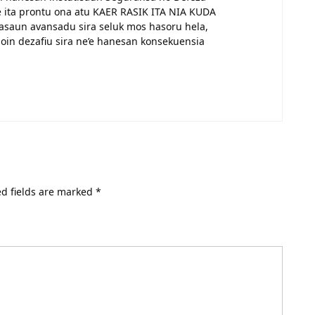
e ita prontu ona atu KAER RASIK ITA NIA KUDA
nasaun avansadu sira seluk mos hasoru hela,
oin dezafiu sira ne’e hanesan konsekuensia
d fields are marked
*