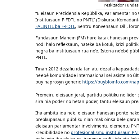
Peskizador Fundas
“Eleisaun Prezidensia Repúblika, Parlamentar n
Instituisaun F-FDTL no PNTL” (Diskursu Komadant
FALINTIL ba F-FDTL
, Sentru Konvensaun Dili, loro
Fundasaun Mahein (FM) hare katak hanesan previ
hodi halo refleksaun, hateke ba kotuk, krizi politi
negra ba instituisaun rua ne’e. Istoria ne’ebé p
PNTL.
Tinan 2012 dezafiu ida tan atu dezafia kapasidade
ne’ebé komunidade internasional sei asiste no ú
buy naprosyn generic
https://buybloinfo.com/na
Premeiru eleisaun jeral, partidu politiku no lider
sira nia poder no hetan poder, tantu eleisaun pr
Iha ambitu ida ne’e, eleisaun hanesan ponte nakd
preokupasaun públiku nian mak oinsa bele garant
eleisaun parlamentar involvimentu elementu PNTL 
kredibilidade no
profesionalismu instituisaun PN
bele vota iha eleisaun, hanesan sadik ida atu ko