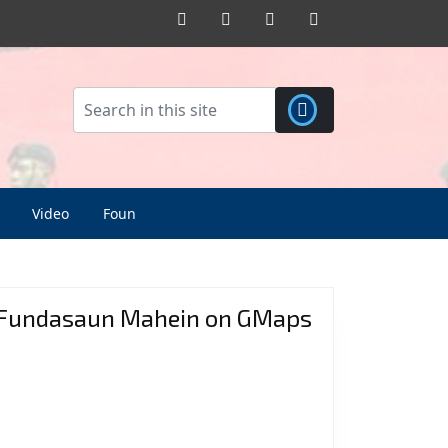
Facebook
Twitter
Pinterest
Instagram
Video
Foun
Fundasaun Mahein on GMaps