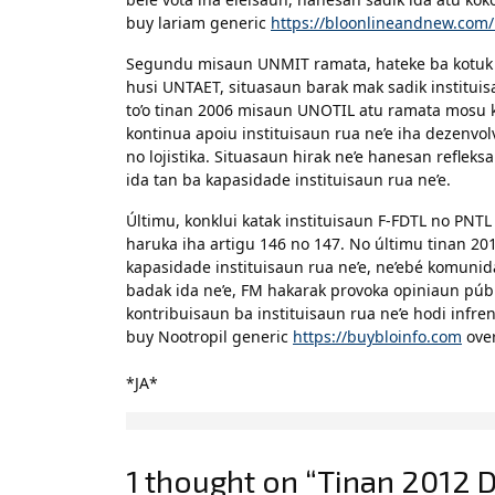
buy lariam generic
https://bloonlineandnew.com/
Segundu misaun UNMIT ramata, hateke ba kotuk t
husi UNTAET, situasaun barak mak sadik institui
to’o tinan 2006 misaun UNOTIL atu ramata mosu kr
kontinua apoiu instituisaun rua ne’e iha dezenvol
no lojistika. Situasaun hirak ne’e hanesan reflek
ida tan ba kapasidade instituisaun rua ne’e.
Últimu, konklui katak instituisaun F-FDTL no PNT
haruka iha artigu 146 no 147. No últimu tinan 
kapasidade instituisaun rua ne’e, ne’ebé komunida
badak ida ne’e, FM hakarak provoka opiniaun públ
kontribuisaun ba instituisaun rua ne’e hodi infren
buy Nootropil generic
https://buybloinfo.com
over
*JA*
1 thought on “Tinan 2012 