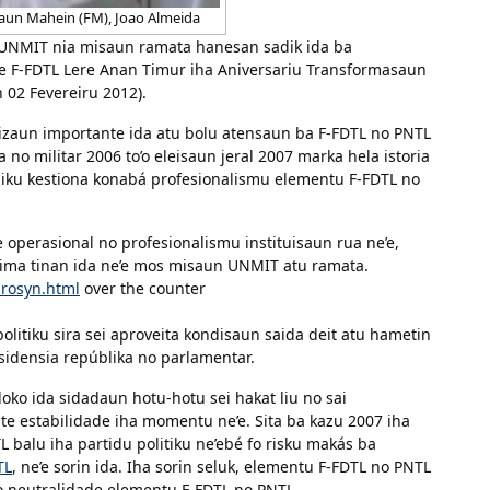
aun Mahein (FM), Joao Almeida
o UNMIT nia misaun ramata hanesan sadik ida ba
e F-FDTL Lere Anan Timur iha Aniversariu Transformasaun
n 02 Fevereiru 2012).
zaun importante ida atu bolu atensaun ba F-FDTL no PNTL
ka no militar 2006 to’o eleisaun jeral 2007 marka hela istoria
úbliku kestiona konabá profesionalismu elementu F-FDTL no
 operasional no profesionalismu instituisaun rua ne’e,
ltima tinan ida ne’e mos misaun UNMIT atu ramata.
prosyn.html
over the counter
 politiku sira sei aproveita kondisaun saida deit atu hametin
esidensia repúblika no parlamentar.
oko ida sidadaun hotu-hotu sei hakat liu no sai
e estabilidade iha momentu ne’e. Sita ba kazu 2007 iha
balu iha partidu politiku ne’ebé fo risku makás ba
TL
, ne’e sorin ida. Iha sorin seluk, elementu F-FDTL no PNTL
ko neutralidade elementu F-FDTL no PNTL.