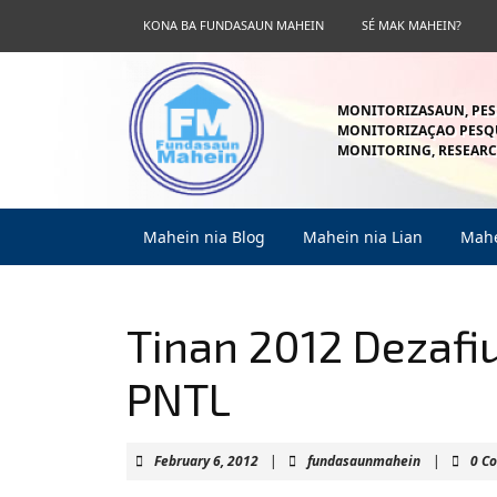
Skip
KONA BA FUNDASAUN MAHEIN
SÉ MAK MAHEIN?
to
content
Skip
to
MONITORIZASAUN, PES
content
MONITORIZAÇAO PESQU
MONITORING, RESEARC
Mahein nia Blog
Mahein nia Lian
Mahe
Tinan 2012 Dezafi
PNTL
February
fundasaunm
February 6, 2012
|
fundasaunmahein
|
0 C
6,