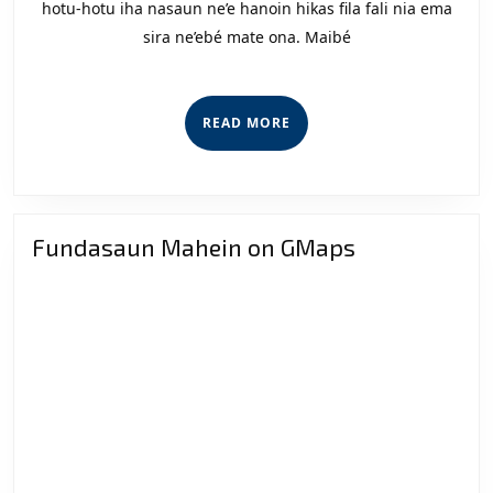
Fali
hotu-hotu iha nasaun ne’e hanoin hikas fila fali nia ema
sira ne’ebé mate ona. Maibé
Grupu
Arte
Marsial
READ
READ MORE
MORE
Fundasaun Mahein on GMaps