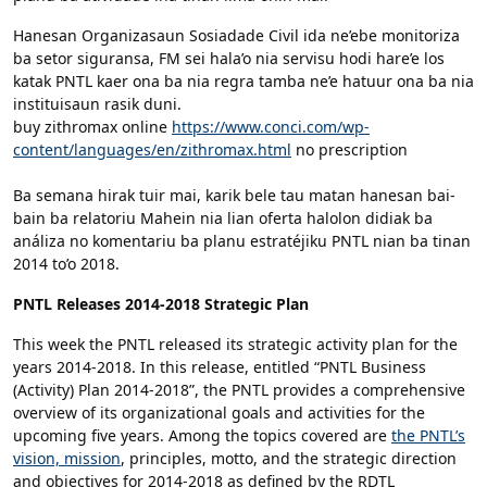
Hanesan Organizasaun Sosiadade Civil ida ne’ebe monitoriza
ba setor siguransa, FM sei hala’o nia servisu hodi hare’e los
katak PNTL kaer ona ba nia regra tamba ne’e hatuur ona ba nia
instituisaun rasik duni.
buy zithromax online
https://www.conci.com/wp-
content/languages/en/zithromax.html
no prescription
Ba semana hirak tuir mai, karik bele tau matan hanesan bai-
bain ba relatoriu Mahein nia lian oferta halolon didiak ba
análiza no komentariu ba planu estratéjiku PNTL nian ba tinan
2014 to’o 2018.
PNTL Releases 2014-2018 Strategic Plan
This week the PNTL released its strategic activity plan for the
years 2014-2018. In this release, entitled “PNTL Business
(Activity) Plan 2014-2018”, the PNTL provides a comprehensive
overview of its organizational goals and activities for the
upcoming five years. Among the topics covered are
the PNTL’s
vision, mission
, principles, motto, and the strategic direction
and objectives for 2014-2018 as defined by the RDTL