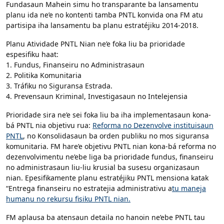
Fundasaun Mahein simu ho transparante ba lansamentu
planu ida ne’e no kontenti tamba PNTL konvida ona FM atu
partisipa iha lansamentu ba planu estratéjiku 2014-2018.
Planu Atividade PNTL Nian ne’e foka liu ba prioridade
espesifiku haat:
1. Fundus, Finanseiru no Administrasaun
2. Politika Komunitaria
3. Tráfiku no Siguransa Estrada.
4. Prevensaun Kriminal, Investigasaun no Intelejensia
Prioridade sira ne’e sei foka liu ba iha implementasaun kona-
bá PNTL nia objetivu rua:
Reforma no Dezenvolve instituisaun
PNTL
, no Konsolidasaun ba orden publiku no mos siguransa
komunitaria. FM hare’e objetivu PNTL nian kona-bá reforma no
dezenvolvimentu ne’ebe liga ba prioridade fundus, finanseiru
no administrasaun liu-liu krusial ba susesu organizasaun
nian. Epesifikamente planu estratéjiku PNTL mensiona katak
“Entrega finanseiru no estratejia administrativu a
tu maneja
humanu no rekursu fisiku PNTL nian.
FM aplausa ba atensaun detaila no hanoin ne’ebe PNTL tau