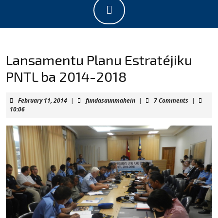
Open
Button
Lansamentu Planu Estratéjiku
PNTL ba 2014-2018
February
fundasaunmahein
February 11, 2014
|
fundasaunmahein
|
7 Comments
|
11,
10:06
2014