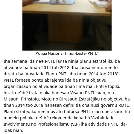
Polisia Nasional Timor-Leste (PNTL)
Iha semana ida ne’e PNTL lansa ninia planu estratéjiku ba
atividade ba tinan 2014 to’o 2018. Iha lansamentu ne’e fo
direitu ba “Atividade Planu PNTL iha tinan 2014 to’o 2018”,
PNTL fornese pontu abrajente ida ba ninia objetivu
organizasaun no atividade ba tinan lima mai. Entre topiku
hirak ne’ebé trata maka hanesan Visaun PNTL nian, nia
Misaun, Prinsipiu, Motu no Diresaun Estratéjiku no objetivu ba
tinan 2014 to’o 2018 hanesan defini tia ona husi governu RDTL.
Planu strategiku ne’e mos atu haforsa PNTL nian operasaun ho
modelu politika ne’ebé rekomenda kona-bá Vizibilidade,
Involvimentu no Profesionalismu (VIP) iha atividade PNTL ida-
idak nian.