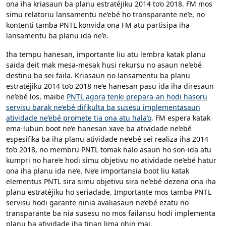
ona iha kriasaun ba planu estratéjiku 2014 to’o 2018. FM mos
simu relatoriu lansamentu ne’ebé ho transparante ne’e, no
kontenti tamba PNTL konvida ona FM atu partisipa iha
lansamentu ba planu ida ne’e.
Iha tempu hanesan, importante liu atu lembra katak planu
saida deit mak mesa-mesak husi rekursu no asaun ne’ebé
destinu ba sei faila. Kriasaun no lansamentu ba planu
estratéjiku 2014 to’o 2018 ne’e hanesan pasu ida iha diresaun
ne’ebé los, maibe
PNTL agora tenki prepara-an hodi hasoru
servisu barak ne’ebé difikulta ba susesu implementasaun
atividade ne’ebé promete tia ona atu hala’o
. FM espera katak
ema-lubun boot ne’e hanesan xave ba atividade ne’ebé
espesifika ba iha planu atividade ne’ebé sei realiza iha 2014
to’o 2018, no membru PNTL tomak halo asaun ho son-ida atu
kumpri no hare’e hodi simu objetivu no atividade ne’ebé hatur
ona iha planu ida ne’e. Ne’e importansia boot liu katak
elementus PNTL sira simu objetivu sira ne’ebé dezena ona iha
planu estratéjiku ho seriadade. Importante mos tamba PNTL
servisu hodi garante ninia avaliasaun ne’ebé ezatu no
transparante ba nia susesu no mos failansu hodi implementa
planu ba atividade iha tinan lima ohin mai.