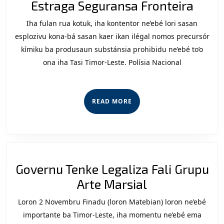
Pros
Estraga Seguransa Fronteira
Alfâ
Iha fulan rua kotuk, iha kontentor ne’ebé lori sasan
Ne’eb
esplozivu kona-bá sasan kaer ikan ilégal nomos precursór
Frak
kímiku ba produsaun substánsia prohibidu ne’ebé to’o
ona iha Tasi Timor-Leste. Polísia Nacional
Estr
Segu
Front
READ
READ MORE
MORE
Governu Tenke Legaliza Fali Grupu
Governu
Arte Marsial
Tenke
Loron 2 Novembru Finadu (loron Matebian) loron ne’ebé
Legaliza
importante ba Timor-Leste, iha momentu ne’ebé ema