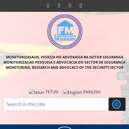
Skip
Facebook
Twitter
Pinterest
Instagram
to
content
Skip
to
content
MONITORIZASAUN, PESKIZA HO ADVOKASIA BA SEITOR SIGURANSA
MONITORIZAÇAO PESQUISA E ADVOCACIA DO SECTOR DE SEGURANÇA
MONITORING, RESEARCH AND ADVOCACY OF THE SECURITY SECTOR
TETUN
ENGLISH