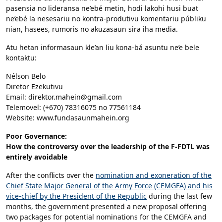
pasensia no lideransa ne’ebé metin, hodi lakohi husi buat
ne’ebé la nesesariu no kontra-produtivu komentariu públiku
nian, hasees, rumoris no akuzasaun sira iha media.
Atu hetan informasaun kle’an liu kona-bá asuntu ne’e bele
kontaktu:
Nélson Belo
Diretor Ezekutivu
Email: direktor.mahein@gmail.com
Telemovel: (+670) 78316075 no 77561184
Website: www.fundasaunmahein.org
Poor Governance:
How the controversy over the leadership of the F-FDTL was
entirely avoidable
After the conflicts over the
nomination and exoneration of the
Chief State Major General of the Army Force (CEMGFA) and his
vice-chief by the President of the Republic
during the last few
months, the government presented a new proposal offering
two packages for potential nominations for the CEMGFA and