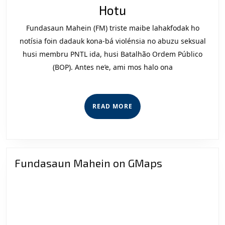
Violénsia
Hotu
husi
Fundasaun Mahein (FM) triste maibe lahakfodak ho
Polisia
notísia foin dadauk kona-bá violénsia no abuzu seksual
Hakanek
husi membru PNTL ida, husi Batalhão Ordem Público
(BOP). Antes ne’e, ami mos halo ona
Ita
Hotu
READ
READ MORE
MORE
Fundasaun Mahein on GMaps