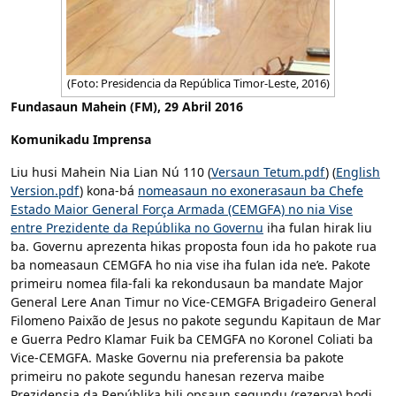
(Foto: Presidencia da República Timor-Leste, 2016)
Fundasaun Mahein (FM), 29 Abril 2016
Komunikadu Imprensa
Liu husi Mahein Nia Lian Nú 110 (
Versaun Tetum.pdf
) (
English
Version.pdf
) kona-bá
nomeasaun no exonerasaun ba Chefe
Estado Maior General Força Armada (CEMGFA) no nia Vise
entre Prezidente da Repúblika no Governu
iha fulan hirak liu
ba. Governu aprezenta hikas proposta foun ida ho pakote rua
ba nomeasaun CEMGFA ho nia vise iha fulan ida ne’e. Pakote
primeiru nomea fila-fali ka rekondusaun ba mandate Major
General Lere Anan Timur no Vice-CEMGFA Brigadeiro General
Filomeno Paixão de Jesus no pakote segundu Kapitaun de Mar
e Guerra Pedro Klamar Fuik ba CEMGFA no Koronel Coliati ba
Vice-CEMGFA. Maske Governu nia preferensia ba pakote
primeiru no pakote segundu hanesan rezerva maibe
Prezidensia da Repúblika hili opsaun segundu (rezerva) hodi