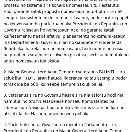
prosesu no sistema sira kona-bá nomeasaun tuir estatutu:
Hodi garante katak proposta nomeasaun hotu-hotu sira ne’e
sempre konsistente ho lei ne’ebe relavante; hodi klarifika papel
no konvensaun ba parte rua maka Prezidente da Repúblika no
Governu relasaun ho nomeasaun ne’e; no garante katak
kuiñesementu ne’ebé efetivu, planeamentu no komunikasaun
iha Departamentu Governu nian no Gabinete Prezidente da
Repúblika iha relasaun ho nomeasaun, hodi nune’e potensia
ba problema sira bele rezolve ho proativu, serbisu hamutuk no
antes nomeasaun ida akaba.
2. Major General Lere Anan Timur no veteranus FALINTIL sira
seluk iha F-FDTL laran hatudu lideransa no tau ezemplu poder
tomak ida ba públiku ne’ebé sempre hakruk ba lei.
3. Veteranus sira no Governu hasa’e sira nia esforsu hodi mai
hamutuk no to’o fin estabelese Konselu Kombatentes ba
Libertasaun Nasional hodi unifika veteranus sira nian lian no
ofisial ida iha Nasaun, povu no vida polítika.
4. Parte hotu-hotu, Governu no membru Parlamentu sira,
Prezidente da Repúblika no Major General Lere Anan Timur