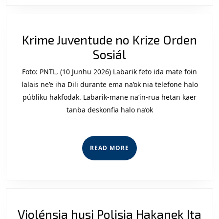
Krime Juventude no Krize Orden
Krime
Sosiál
Juventude
Foto: PNTL, (10 Junhu 2026) Labarik feto ida mate foin
no
lalais ne’e iha Dili durante ema na’ok nia telefone halo
Krize
públiku hakfodak. Labarik-mane na’in-rua hetan kaer
tanba deskonfia halo na’ok
Orden
Sosiál
READ
READ MORE
MORE
Violénsia husi Polisia Hakanek Ita