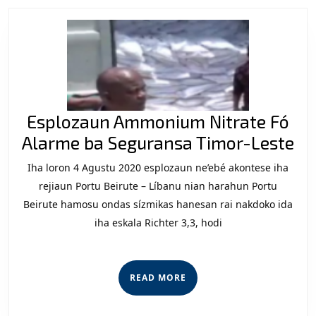
Esplozaun Ammonium Nitrate Fó
Es
Alarme ba Seguransa Timor-Leste
A
Iha loron 4 Agustu 2020 esplozaun ne’ebé akontese iha
Ni
rejiaun Portu Beirute – Líbanu nian harahun Portu
Fó
Beirute hamosu ondas sízmikas hanesan rai nakdoko ida
iha eskala Richter 3,3, hodi
Al
ba
Se
READ
READ MORE
Ti
MORE
Le