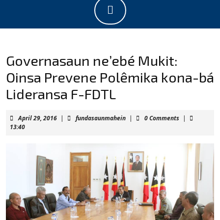
Open
Button
Governasaun ne’ebé Mukit:
Oinsa Prevene Polêmika kona-bá
Lideransa F-FDTL
April
fundasaunmahein
April 29, 2016
|
fundasaunmahein
|
0 Comments
|
29,
13:40
2016