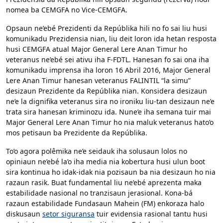
nomea ba CEMGFA no Vice-CEMGFA.
Opsaun ne’ebé Prezidenti da Repúblika hili no fo sai liu husi
komunikadu Prezidensia nian, liu deit loron ida hetan resposta
husi CEMGFA atual Major General Lere Anan Timur ho
veteranus ne’ebé sei ativu iha F-FDTL. Hanesan fo sai ona iha
komunikadu imprensa iha loron 16 Abril 2016, Major General
Lere Anan Timur hanesan veteranus FALINTIL “la simu”
desizaun Prezidente da Repúblika nian. Konsidera desizaun
ne’e la dignifika veteranus sira no ironiku liu-tan desizaun ne’e
trata sira hanesan kriminozu ida. Nune’e iha semana tuir mai
Major General Lere Anan Timur ho nia maluk veteranus hato’o
mos petisaun ba Prezidente da Repúblika.
To’o agora polêmika ne’e seidauk iha solusaun lolos no
opiniaun ne’ebé la’o iha media nia kobertura husi ulun boot
sira kontinua ho idak-idak nia pozisaun ba nia desizaun ho nia
razaun rasik. Buat fundamental liu ne’ebé aprezenta maka
estabilidade nasional no tranzisaun jerasional. Kona-bá
razaun estabilidade Fundasaun Mahein (FM) enkoraza halo
diskusaun
setor siguransa
tuir evidensia rasional tantu husi