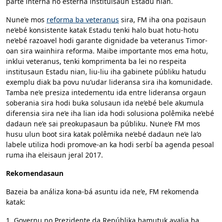
parte interna no esterna instituisaun Estadu nian.
Nune’e mos
reforma ba veteranus
sira, FM iha ona pozisaun
ne’ebé konsistente katak Estadu tenki halo buat hotu-hotu
ne’ebé razoavel hodi garante dignidade ba veteranus Timor-
oan sira wainhira reforma. Maibe importante mos ema hotu,
inklui veteranus, tenki komprimenta ba lei no respeita
institusaun Estadu nian, liu-liu iha gabinete públiku hatudu
exemplu diak ba povu nu’udar lideransa sira iha komunidade.
Tamba ne’e presiza intedementu ida entre lideransa orgaun
soberania sira hodi buka solusaun ida ne’ebé bele akumula
diferensia sira ne’e iha lian ida hodi solusiona polêmika ne’ebé
dadaun ne’e sai preokupasaun ba públiku. Nune’e FM mos
husu ulun boot sira katak polêmika ne’ebé dadaun ne’e la’o
labele utiliza hodi promove-an ka hodi serbí ba agenda pesoal
ruma iha eleisaun jeral 2017.
Rekomendasaun
Bazeia ba análiza kona-bá asuntu ida ne’e, FM rekomenda
katak:
1. Governu no Prezidente da Repúblika hamutuk avalia ba