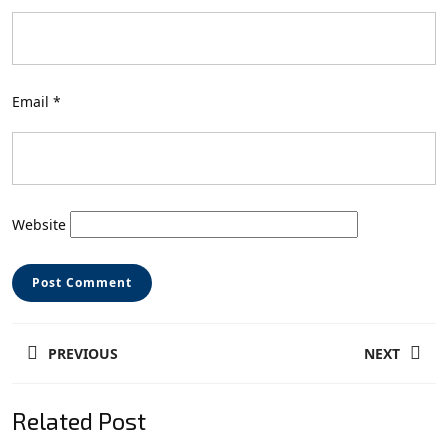
Email
*
Website
Post
PREVIOUS
NEXT
navigation
Previous
Next
Related Post
post:
post: