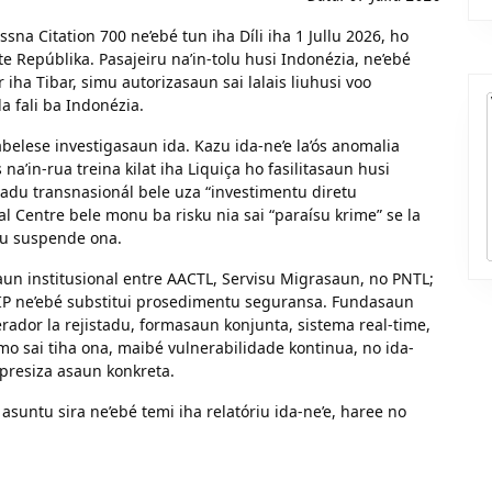
ssna Citation 700 ne’ebé tun iha Díli iha 1 Jullu 2026, ho
 Repúblika. Pasajeiru na’in-tolu husi Indonézia, ne’ebé
iha Tibar, simu autorizasaun sai lalais liuhusi voo
la fali ba Indonézia.
elese investigasaun ida. Kazu ida-ne’e la’ós anomalia
na’in-rua treina kilat iha Liquiça ho fasilitasaun husi
du transnasionál bele uza “investimentu diretu
al Centre bele monu ba risku nia sai “paraísu krime” se la
nu suspende ona.
aun institusional entre AACTL, Servisu Migrasaun, no PNTL;
VIP ne’ebé substitui prosedimentu seguransa. Fundasaun
dor la rejistadu, formasaun konjunta, sistema real-time,
mo sai tiha ona, maibé vulnerabilidade kontinua, no ida-
 presiza asaun konkreta.
asuntu sira ne’ebé temi iha relatóriu ida-ne’e, haree no