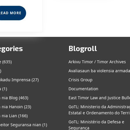
Munisípiu
READ
READ MORE
MORE
Cova
Lima
egories
Blogroll
e
(635)
Arkivu Timor / Timor Archives
)
Avaliasaun ba violensia armad
kadu Imprensa
(27)
Crisis Group
u
(1)
Documentation
 nia Blog
(463)
East Timor Law and Justice Bull
 nia Hanoin
(23)
GoTL: Ministerio da Administra
Estatal e Ordenamento do Terri
 nia Lian
(166)
GoTL: Ministério da Defesa e
eitor Seguransa nian
(1)
Segurança