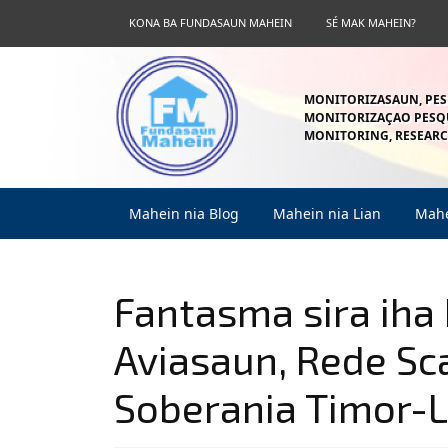
Skip
KONA BA FUNDASAUN MAHEIN
SÉ MAK MAHEIN?
to
content
Skip
to
MONITORIZASAUN, PES
content
MONITORIZAÇAO PESQU
MONITORING, RESEARC
Mahein nia Blog
Mahein nia Lian
Mahe
Fantasma sira iha D
Aviasaun, Rede Sc
Soberania Timor-