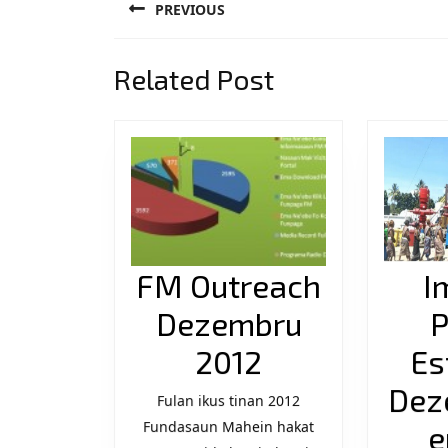
PREVIOUS
navigation
Previous
Related Post
post:
FM Outreach
I
Dezembru
P
FM
2012
Es
Outreach
Dez
Fulan ikus tinan 2012
Fundasaun Mahein hakat
Dezembru
e