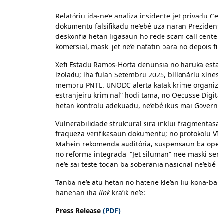
Relatóriu ida-ne’e analiza insidente jet privadu Ce
dokumentu falsifikadu ne’ebé uza naran Prezidente
deskonfia hetan ligasaun ho rede scam call center 
komersial, maski jet ne’e nafatin para no depois fi
Xefi Estadu Ramos-Horta denunsia no haruka estab
izoladu; iha fulan Setembru 2025, bilionáriu Xines 
membru PNTL. UNODC alerta katak krime organiza
estranjeiru kriminal” hodi tama, no Oecusse Digit
hetan kontrolu adekuadu, ne’ebé ikus mai Gover
Vulnerabilidade struktural sira inklui fragmentas
fraqueza verifikasaun dokumentu; no protokolu 
Mahein rekomenda auditória, suspensaun ba opera
no reforma integrada. “Jet siluman” ne’e maski se
ne’e sai teste todan ba soberania nasional ne’ebé
Tanba ne’e atu hetan no hatene kle’an liu kona-ba 
hanehan iha
link
kra’ik ne’e:
Press Release
(PDF)