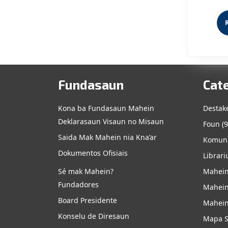
Fundasaun
Cat
Kona ba Fundasaun Mahein
Destak
Deklarasaun Visaun no Misaun
Foun
(9
Saida Mak Mahein nia Kna’ar
Komuni
Dokumentos Ofisiais
Librari
Sé mak Mahein?
Mahein
Fundadores
Mahein
Board Presidente
Mahein
Konselu de Diresaun
Mapa S