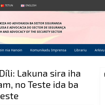
TETUN
ENGLISH
KIZA HO ADVOKASIA BA SEITOR SIGURANSA
ISA E ADVOCACIA DO SECTOR DE SEGURANÇA
H AND ADVOCACY OF THE SECURITY SECTOR
in nia Hanoin
Komunikadu Imprensa
Librariu
Arkivu
íli: Lakuna sira iha
am, no Teste ida ba
Leste