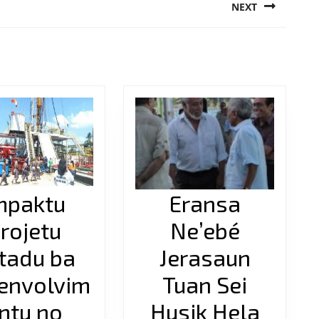
NEXT
Next
post:
mpaktu
Eransa
rojetu
Ne’ebé
tadu ba
Jerasaun
envolvim
Tuan Sei
ntu no
Husik Hela