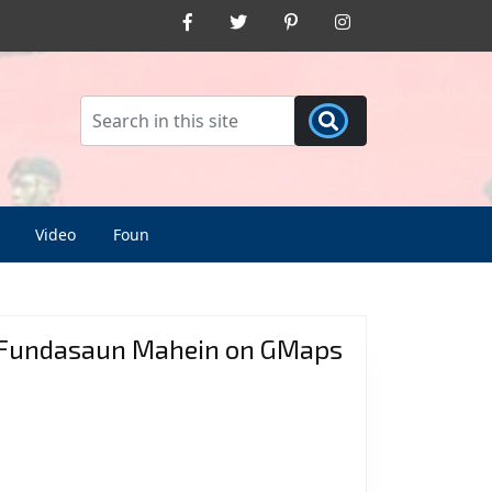
Facebook
Twitter
Pinterest
Instagram
Video
Foun
Fundasaun Mahein on GMaps