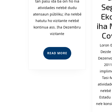
tan pasu ida ba oin ho nia
2012
Se
atividades ne’ebé dudu
Ek
atensaun públiku; iha ne’ebé
hatutu ho vizitante ne’ebé
iha 
kontinua ass. Iha Dezembru
Co
vizitante
Loron 
Dezde 
READ
READ MORE
MORE
Dezenvo
2011
implim
Tasi-
ativida
ne’ebé
Estadu 
ne’e kons