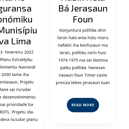
guransa
Bá Jerasaun
Eransa
onómiku
Foun
Ne’ebé
Munisípiu
Konjuntura polítika ohin
Impaktu
loron halo ema hotu moris
Jerasau
va Lima
nafatin iha konfuzaun nia
Projetu
Tuan
03 Fevereiru 2022
laran, polítiku na’in husi
Planu Estratéjiku
Estadu
Sei
1974-1975 nia sei domina
lvimentu Nasionál
palku polítika. Hanesan
ba
Husik
-2030 tama iha
nasaun foun Timor-Leste
Dezenvolvimentu
Hela
entasaun, Projetu
presiza tebes jerasaun tuan
Mane sai nu’udar
no
Bá
de dezenvolvimentu
Seguransa
Jerasau
 sai prioridade ba
READ
READ MORE
MORE
RDTL. Projetu ida-
Ekonómiku
Foun
idera nu’udar planu
iha