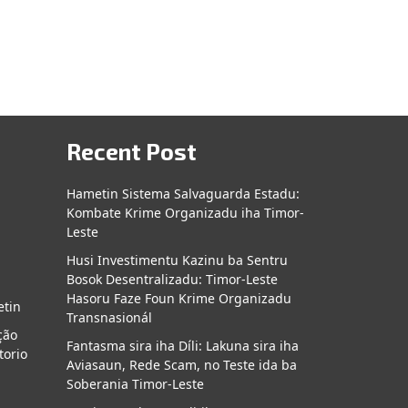
Recent Post
Hametin Sistema Salvaguarda Estadu:
Kombate Krime Organizadu iha Timor-
a
Leste
Husi Investimentu Kazinu ba Sentru
Bosok Desentralizadu: Timor-Leste
Hasoru Faze Foun Krime Organizadu
etin
Transnasionál
ção
Fantasma sira iha Díli: Lakuna sira iha
torio
Aviasaun, Rede Scam, no Teste ida ba
Soberania Timor-Leste