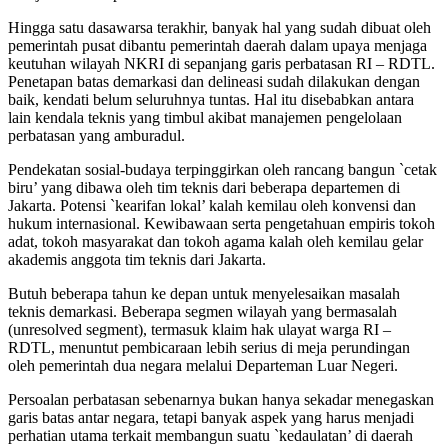
Hingga satu dasawarsa terakhir, banyak hal yang sudah dibuat oleh
pemerintah pusat dibantu pemerintah daerah dalam upaya menjaga
keutuhan wilayah NKRI di sepanjang garis perbatasan RI – RDTL.
Penetapan batas demarkasi dan delineasi sudah dilakukan dengan
baik, kendati belum seluruhnya tuntas. Hal itu disebabkan antara
lain kendala teknis yang timbul akibat manajemen pengelolaan
perbatasan yang amburadul.
Pendekatan sosial-budaya terpinggirkan oleh rancang bangun `cetak
biru’ yang dibawa oleh tim teknis dari beberapa departemen di
Jakarta. Potensi `kearifan lokal’ kalah kemilau oleh konvensi dan
hukum internasional. Kewibawaan serta pengetahuan empiris tokoh
adat, tokoh masyarakat dan tokoh agama kalah oleh kemilau gelar
akademis anggota tim teknis dari Jakarta.
Butuh beberapa tahun ke depan untuk menyelesaikan masalah
teknis demarkasi. Beberapa segmen wilayah yang bermasalah
(unresolved segment), termasuk klaim hak ulayat warga RI –
RDTL, menuntut pembicaraan lebih serius di meja perundingan
oleh pemerintah dua negara melalui Departeman Luar Negeri.
Persoalan perbatasan sebenarnya bukan hanya sekadar menegaskan
garis batas antar negara, tetapi banyak aspek yang harus menjadi
perhatian utama terkait membangun suatu `kedaulatan’ di daerah