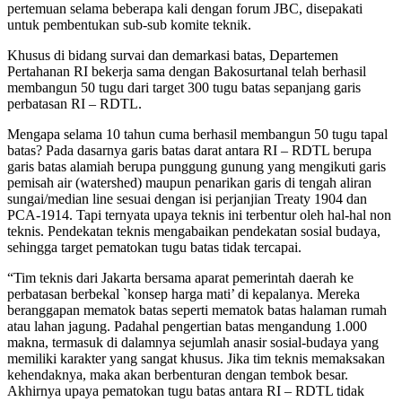
pertemuan selama beberapa kali dengan forum JBC, disepakati
untuk pembentukan sub-sub komite teknik.
Khusus di bidang survai dan demarkasi batas, Departemen
Pertahanan RI bekerja sama dengan Bakosurtanal telah berhasil
membangun 50 tugu dari target 300 tugu batas sepanjang garis
perbatasan RI – RDTL.
Mengapa selama 10 tahun cuma berhasil membangun 50 tugu tapal
batas? Pada dasarnya garis batas darat antara RI – RDTL berupa
garis batas alamiah berupa punggung gunung yang mengikuti garis
pemisah air (watershed) maupun penarikan garis di tengah aliran
sungai/median line sesuai dengan isi perjanjian Treaty 1904 dan
PCA-1914. Tapi ternyata upaya teknis ini terbentur oleh hal-hal non
teknis. Pendekatan teknis mengabaikan pendekatan sosial budaya,
sehingga target pematokan tugu batas tidak tercapai.
“Tim teknis dari Jakarta bersama aparat pemerintah daerah ke
perbatasan berbekal `konsep harga mati’ di kepalanya. Mereka
beranggapan mematok batas seperti mematok batas halaman rumah
atau lahan jagung. Padahal pengertian batas mengandung 1.000
makna, termasuk di dalamnya sejumlah anasir sosial-budaya yang
memiliki karakter yang sangat khusus. Jika tim teknis memaksakan
kehendaknya, maka akan berbenturan dengan tembok besar.
Akhirnya upaya pematokan tugu batas antara RI – RDTL tidak