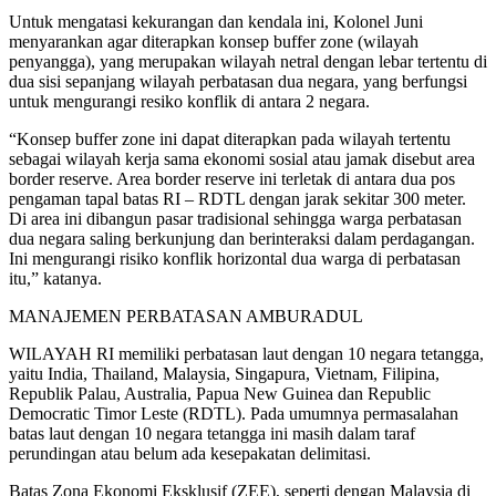
Untuk mengatasi kekurangan dan kendala ini, Kolonel Juni
menyarankan agar diterapkan konsep buffer zone (wilayah
penyangga), yang merupakan wilayah netral dengan lebar tertentu di
dua sisi sepanjang wilayah perbatasan dua negara, yang berfungsi
untuk mengurangi resiko konflik di antara 2 negara.
“Konsep buffer zone ini dapat diterapkan pada wilayah tertentu
sebagai wilayah kerja sama ekonomi sosial atau jamak disebut area
border reserve. Area border reserve ini terletak di antara dua pos
pengaman tapal batas RI – RDTL dengan jarak sekitar 300 meter.
Di area ini dibangun pasar tradisional sehingga warga perbatasan
dua negara saling berkunjung dan berinteraksi dalam perdagangan.
Ini mengurangi risiko konflik horizontal dua warga di perbatasan
itu,” katanya.
MANAJEMEN PERBATASAN AMBURADUL
WILAYAH RI memiliki perbatasan laut dengan 10 negara tetangga,
yaitu India, Thailand, Malaysia, Singapura, Vietnam, Filipina,
Republik Palau, Australia, Papua New Guinea dan Republic
Democratic Timor Leste (RDTL). Pada umumnya permasalahan
batas laut dengan 10 negara tetangga ini masih dalam taraf
perundingan atau belum ada kesepakatan delimitasi.
Batas Zona Ekonomi Eksklusif (ZEE), seperti dengan Malaysia di