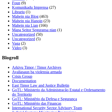
Foun
(9)
Komunikadu Imprensa
(27)
Librariu
(1)
Mahein nia Blog
(463)
Mahein nia Hanoin
(23)
Mahein nia Lian
(166)
Mapa Seitor Seguransa nian
(1)
Uncategorized
(50)
Uncategorized
(5)
Vaga
(2)
Video
(3)
Blogroll
Arkivu Timor / Timor Archives
Avaliasaun ba violensia armada
Crisis Group
Documentation
East Timor Law and Justice Bulletin
GoTL: Ministerio da Administração Estatal e Ordenamento
do Territorio
GoTL: Ministério da Defesa e Segurança
GoTL: Ministério das Finanças
International Security Sector Advisory Team