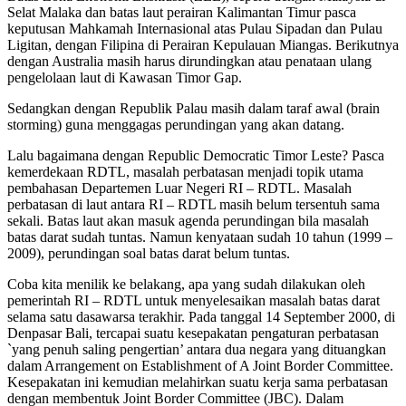
Selat Malaka dan batas laut perairan Kalimantan Timur pasca
keputusan Mahkamah Internasional atas Pulau Sipadan dan Pulau
Ligitan, dengan Filipina di Perairan Kepulauan Miangas. Berikutnya
dengan Australia masih harus dirundingkan atau penataan ulang
pengelolaan laut di Kawasan Timor Gap.
Sedangkan dengan Republik Palau masih dalam taraf awal (brain
storming) guna menggagas perundingan yang akan datang.
Lalu bagaimana dengan Republic Democratic Timor Leste? Pasca
kemerdekaan RDTL, masalah perbatasan menjadi topik utama
pembahasan Departemen Luar Negeri RI – RDTL. Masalah
perbatasan di laut antara RI – RDTL masih belum tersentuh sama
sekali. Batas laut akan masuk agenda perundingan bila masalah
batas darat sudah tuntas. Namun kenyataan sudah 10 tahun (1999 –
2009), perundingan soal batas darat belum tuntas.
Coba kita menilik ke belakang, apa yang sudah dilakukan oleh
pemerintah RI – RDTL untuk menyelesaikan masalah batas darat
selama satu dasawarsa terakhir. Pada tanggal 14 September 2000, di
Denpasar Bali, tercapai suatu kesepakatan pengaturan perbatasan
`yang penuh saling pengertian’ antara dua negara yang dituangkan
dalam Arrangement on Establishment of A Joint Border Committee.
Kesepakatan ini kemudian melahirkan suatu kerja sama perbatasan
dengan membentuk Joint Border Committee (JBC). Dalam