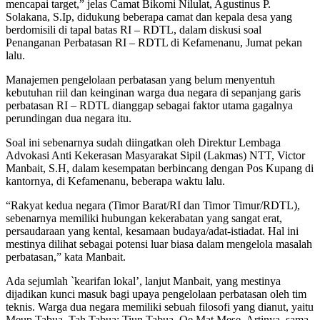
mencapai target,” jelas Camat Bikomi Nilulat, Agustinus P.
Solakana, S.Ip, didukung beberapa camat dan kepala desa yang
berdomisili di tapal batas RI – RDTL, dalam diskusi soal
Penanganan Perbatasan RI – RDTL di Kefamenanu, Jumat pekan
lalu.
Manajemen pengelolaan perbatasan yang belum menyentuh
kebutuhan riil dan keinginan warga dua negara di sepanjang garis
perbatasan RI – RDTL dianggap sebagai faktor utama gagalnya
perundingan dua negara itu.
Soal ini sebenarnya sudah diingatkan oleh Direktur Lembaga
Advokasi Anti Kekerasan Masyarakat Sipil (Lakmas) NTT, Victor
Manbait, S.H, dalam kesempatan berbincang dengan Pos Kupang di
kantornya, di Kefamenanu, beberapa waktu lalu.
“Rakyat kedua negara (Timor Barat/RI dan Timor Timur/RDTL),
sebenarnya memiliki hubungan kekerabatan yang sangat erat,
persaudaraan yang kental, kesamaan budaya/adat-istiadat. Hal ini
mestinya dilihat sebagai potensi luar biasa dalam mengelola masalah
perbatasan,” kata Manbait.
Ada sejumlah `kearifan lokal’, lanjut Manbait, yang mestinya
dijadikan kunci masuk bagi upaya pengelolaan perbatasan oleh tim
teknis. Warga dua negara memiliki sebuah filosofi yang dianut, yaitu
Meup Tabua, Tah Tabua; Tiun Tabua, Oe Mat Mese. Artinya, sama-