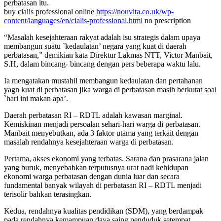
perbatasan itu.
buy cialis professional online
https://nouvita.co.uk/wp-
content/languages/en/cialis-professional.html
no prescription
“Masalah kesejahteraan rakyat adalah isu strategis dalam upaya
membangun suatu `kedaulatan’ negara yang kuat di daerah
perbatasan,” demikian kata Direktur Lakmas NTT, Victor Manbait,
S.H, dalam bincang- bincang dengan pers beberapa waktu lalu.
Ia mengatakan mustahil membangun kedaulatan dan pertahanan
yagn kuat di perbatasan jika warga di perbatasan masih berkutat soal
`hari ini makan apa’.
Daerah perbatasan RI – RDTL adalah kawasan marginal.
Kemiskinan menjadi persoalan sehari-hari warga di perbatasan.
Manbait menyebutkan, ada 3 faktor utama yang terkait dengan
masalah rendahnya kesejahteraan warga di perbatasan.
Pertama, akses ekonomi yang terbatas. Sarana dan prasarana jalan
yang buruk, menyebabkan terputusnya urat nadi kehidupan
ekonomi warga perbatasan dengan dunia luar dan secara
fundamental banyak wilayah di perbatasan RI – RDTL menjadi
terisolir bahkan terasingkan.
Kedua, rendahnya kualitas pendidikan (SDM), yang berdampak
pada rendahnya kemampuan daya saing penduduk setempat,