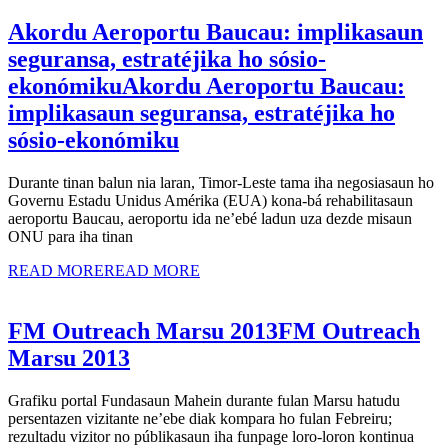
Akordu Aeroportu Baucau: implikasaun
seguransa, estratéjika ho sósio-
ekonómiku
Akordu Aeroportu Baucau:
implikasaun seguransa, estratéjika ho
sósio-ekonómiku
Durante tinan balun nia laran, Timor-Leste tama iha negosiasaun ho
Governu Estadu Unidus Amérika (EUA) kona-bá rehabilitasaun
aeroportu Baucau, aeroportu ida ne’ebé ladun uza dezde misaun
ONU para iha tinan
READ MORE
READ MORE
FM Outreach Marsu 2013
FM Outreach
Marsu 2013
Grafiku portal Fundasaun Mahein durante fulan Marsu hatudu
persentazen vizitante ne’ebe diak kompara ho fulan Febreiru;
rezultadu vizitor no públikasaun iha funpage loro-loron kontinua