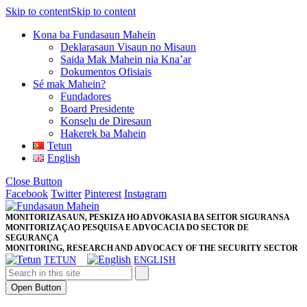
Skip to content
Skip to content
Kona ba Fundasaun Mahein
Deklarasaun Visaun no Misaun
Saida Mak Mahein nia Kna’ar
Dokumentos Ofisiais
Sé mak Mahein?
Fundadores
Board Presidente
Konselu de Diresaun
Hakerek ba Mahein
Tetun
English
Close Button
Facebook
Twitter
Pinterest
Instagram
MONITORIZASAUN, PESKIZA HO ADVOKASIA BA SEITOR SIGURANSA
MONITORIZAÇAO PESQUISA E ADVOCACIA DO SECTOR DE
SEGURANÇA
MONITORING, RESEARCH AND ADVOCACY OF THE SECURITY SECTOR
TETUN
ENGLISH
Open Button