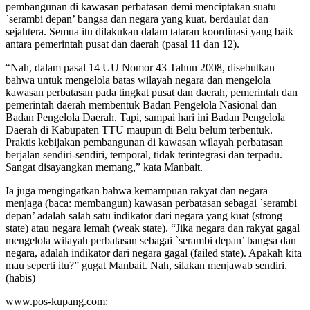
pembangunan di kawasan perbatasan demi menciptakan suatu
`serambi depan’ bangsa dan negara yang kuat, berdaulat dan
sejahtera. Semua itu dilakukan dalam tataran koordinasi yang baik
antara pemerintah pusat dan daerah (pasal 11 dan 12).
“Nah, dalam pasal 14 UU Nomor 43 Tahun 2008, disebutkan
bahwa untuk mengelola batas wilayah negara dan mengelola
kawasan perbatasan pada tingkat pusat dan daerah, pemerintah dan
pemerintah daerah membentuk Badan Pengelola Nasional dan
Badan Pengelola Daerah. Tapi, sampai hari ini Badan Pengelola
Daerah di Kabupaten TTU maupun di Belu belum terbentuk.
Praktis kebijakan pembangunan di kawasan wilayah perbatasan
berjalan sendiri-sendiri, temporal, tidak terintegrasi dan terpadu.
Sangat disayangkan memang,” kata Manbait.
Ia juga mengingatkan bahwa kemampuan rakyat dan negara
menjaga (baca: membangun) kawasan perbatasan sebagai `serambi
depan’ adalah salah satu indikator dari negara yang kuat (strong
state) atau negara lemah (weak state). “Jika negara dan rakyat gagal
mengelola wilayah perbatasan sebagai `serambi depan’ bangsa dan
negara, adalah indikator dari negara gagal (failed state). Apakah kita
mau seperti itu?” gugat Manbait. Nah, silakan menjawab sendiri.
(habis)
www.pos-kupang.com: