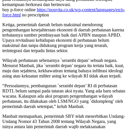
kemampuan berkreasi dan berinovasi.
buy p-force online
https://nouvita.co.uk/wp-content/languages/en/p-
force.html
no prescription
Ketiga, pemerintah daerah belum maksimal mendorong
pengembangan kesejahteraan ekonomi di daerah perbatasan karena
terbatasnya sumber pembiayaan baik dari APBN maupun APBD.
Upaya revitalisasi kehidupan ekonomi di perbatasan belum
maksimal dan tanpa didukung program kerja yang terarah,
terintegrasi dan terpadu lintas sektor.
Wilayah perbatasan sebenarnya `serambi depan’ sebuah negara.
Menurut Manbait, jika `serambi depan’ negara itu tertata baik, kuat,
maju dan sejahtera, kekhawatiran tentang bahaya infiltrasi ideologi
asing atau kekuatan militer asing ke wilayah RI tidak akan terjadi.
“Persoalannya, pembangunan `serambi depan’ RI di perbatasan
RDTL belum sampai pada tataran aksi nyata. Yang ada baru sebatas
wacana. Kalaupun ada aksi program pengembangan wilayah
perbatasan, itu dilakukan oleh LSM/NGO yang `didompleng’ oleh
pemerintah daerah setempat,” keluh Manbait.
Manbait memaparkan, pemerintah SBY telah menerbitkan Undang-
Undang Nomor 43 Tahun 2008 tentang Wilayah Negara, yang
isinya antara lain pemerintah daerah wajib melaksanakan