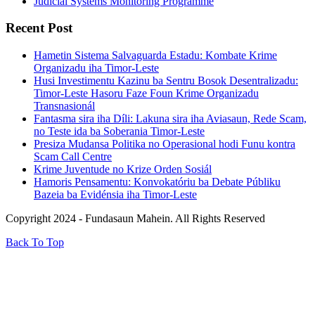
Judicial Systems Monitoring Programme
Recent Post
Hametin Sistema Salvaguarda Estadu: Kombate Krime
Organizadu iha Timor-Leste
Husi Investimentu Kazinu ba Sentru Bosok Desentralizadu:
Timor-Leste Hasoru Faze Foun Krime Organizadu
Transnasionál
Fantasma sira iha Díli: Lakuna sira iha Aviasaun, Rede Scam,
no Teste ida ba Soberania Timor-Leste
Presiza Mudansa Politika no Operasional hodi Funu kontra
Scam Call Centre
Krime Juventude no Krize Orden Sosiál
Hamoris Pensamentu: Konvokatóriu ba Debate Públiku
Bazeia ba Evidénsia iha Timor-Leste
Copyright 2024 - Fundasaun Mahein. All Rights Reserved
Back To Top