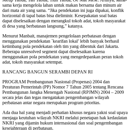
sama kerja mengelola lahan untuk makan bersama dan minum air
dari mata air yang sama. “Jika pendekatan ini juga dipakai, konflik
horizontal di tapal batas bisa dieliminir. Kesepakatan soal batas
dapat diselesaikan dengan merangkul tokoh adat, tokoh masyarakat
di desa yang berbatasan langsung,” katanya.
Menurut Manbait, manajemen pengelolaan perbatasan dengan
menggunakan pendekatan `kearifan lokal’ lebih banyak berhasil
ketimbang pola pendekatan oleh tim yang dibentuk dari Jakarta.
Beberapa unresolved segment dapat diselesaikan karena
menggunakan pola pendekatan yang mengedepankan peran tokoh
adat, tokoh masyarakat setempat.
RANCANG BANGUN SERAMBI DEPAN RI
PROGRAM Pembangunan Nasional (Propenas) 2004 dan
Peraturan Pemerintah (PP) Nomor 7 Tahun 2005 tentang Rencana
Pembangunan Jangka Menengah Nasional (RPJMN) 2004 – 2009
secara jelas dan tegas mengatakan pengembangan wilayah
perbatasan antar negara merupakan program prioritas.
Ada dua hal yang menjadi perhatian khusus negara yakni soal upaya
menjaga keutuhan wilayah NKRI melalui penetapan hak kedaulatan
NKRI yang dijamin hukum internasional dan soal pengembangan
kesejahteraan di perbatasan.