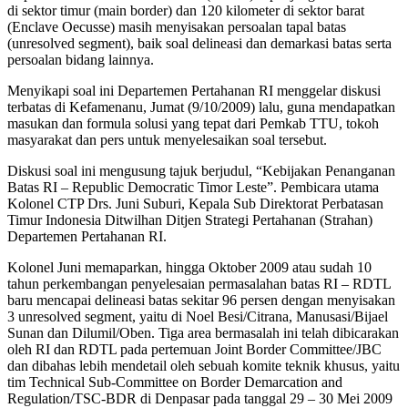
di sektor timur (main border) dan 120 kilometer di sektor barat
(Enclave Oecusse) masih menyisakan persoalan tapal batas
(unresolved segment), baik soal delineasi dan demarkasi batas serta
persoalan bidang lainnya.
Menyikapi soal ini Departemen Pertahanan RI menggelar diskusi
terbatas di Kefamenanu, Jumat (9/10/2009) lalu, guna mendapatkan
masukan dan formula solusi yang tepat dari Pemkab TTU, tokoh
masyarakat dan pers untuk menyelesaikan soal tersebut.
Diskusi soal ini mengusung tajuk berjudul, “Kebijakan Penanganan
Batas RI – Republic Democratic Timor Leste”. Pembicara utama
Kolonel CTP Drs. Juni Suburi, Kepala Sub Direktorat Perbatasan
Timur Indonesia Ditwilhan Ditjen Strategi Pertahanan (Strahan)
Departemen Pertahanan RI.
Kolonel Juni memaparkan, hingga Oktober 2009 atau sudah 10
tahun perkembangan penyelesaian permasalahan batas RI – RDTL
baru mencapai delineasi batas sekitar 96 persen dengan menyisakan
3 unresolved segment, yaitu di Noel Besi/Citrana, Manusasi/Bijael
Sunan dan Dilumil/Oben. Tiga area bermasalah ini telah dibicarakan
oleh RI dan RDTL pada pertemuan Joint Border Committee/JBC
dan dibahas lebih mendetail oleh sebuah komite teknik khusus, yaitu
tim Technical Sub-Committee on Border Demarcation and
Regulation/TSC-BDR di Denpasar pada tanggal 29 – 30 Mei 2009