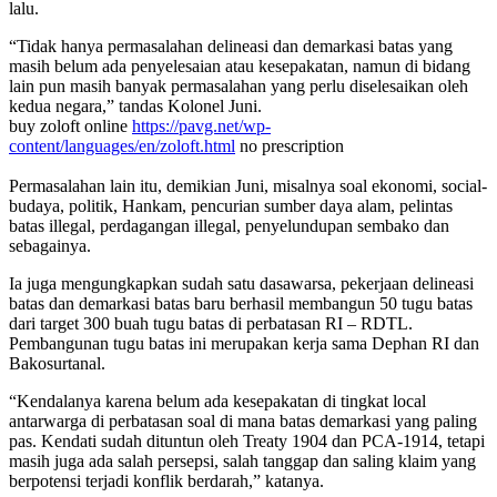
lalu.
“Tidak hanya permasalahan delineasi dan demarkasi batas yang
masih belum ada penyelesaian atau kesepakatan, namun di bidang
lain pun masih banyak permasalahan yang perlu diselesaikan oleh
kedua negara,” tandas Kolonel Juni.
buy zoloft online
https://pavg.net/wp-
content/languages/en/zoloft.html
no prescription
Permasalahan lain itu, demikian Juni, misalnya soal ekonomi, social-
budaya, politik, Hankam, pencurian sumber daya alam, pelintas
batas illegal, perdagangan illegal, penyelundupan sembako dan
sebagainya.
Ia juga mengungkapkan sudah satu dasawarsa, pekerjaan delineasi
batas dan demarkasi batas baru berhasil membangun 50 tugu batas
dari target 300 buah tugu batas di perbatasan RI – RDTL.
Pembangunan tugu batas ini merupakan kerja sama Dephan RI dan
Bakosurtanal.
“Kendalanya karena belum ada kesepakatan di tingkat local
antarwarga di perbatasan soal di mana batas demarkasi yang paling
pas. Kendati sudah dituntun oleh Treaty 1904 dan PCA-1914, tetapi
masih juga ada salah persepsi, salah tanggap dan saling klaim yang
berpotensi terjadi konflik berdarah,” katanya.