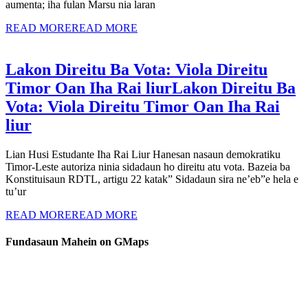
aumenta; iha fulan Marsu nia laran
READ MORE
READ MORE
Lakon Direitu Ba Vota: Viola Direitu
Timor Oan Iha Rai liur
Lakon Direitu Ba
Vota: Viola Direitu Timor Oan Iha Rai
liur
Lian Husi Estudante Iha Rai Liur Hanesan nasaun demokratiku
Timor-Leste autoriza ninia sidadaun ho direitu atu vota. Bazeia ba
Konstituisaun RDTL, artigu 22 katak” Sidadaun sira ne’eb”e hela e
tu’ur
READ MORE
READ MORE
Fundasaun Mahein on GMaps