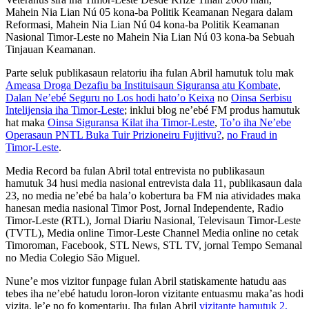
Mahein Nia Lian Nú 05 kona-ba Politik Keamanan Negara dalam
Reformasi, Mahein Nia Lian Nú 04 kona-ba Politik Keamanan
Nasional Timor-Leste no Mahein Nia Lian Nú 03 kona-ba Sebuah
Tinjauan Keamanan.
Parte seluk publikasaun relatoriu iha fulan Abril hamutuk tolu mak
Ameasa Droga Dezafiu ba Instituisaun Siguransa atu Kombate
,
Dalan Ne’ebé Seguru no Los hodi hato’o Keixa
no
Oinsa Serbisu
Intelijensia iha Timor-Leste
; inklui blog ne’ebé FM produs hamutuk
hat maka
Oinsa Siguransa Kilat iha Timor-Leste
,
To’o iha Ne’ebe
Operasaun PNTL Buka Tuir Prizioneiru Fujitivu?
,
no Fraud in
Timor-Leste
.
Media Record ba fulan Abril total entrevista no publikasaun
hamutuk 34 husi media nasional entrevista dala 11, publikasaun dala
23, no media ne’ebé ba hala’o kobertura ba FM nia atividades maka
hanesan media nasional Timor Post, Jornal Independente, Radio
Timor-Leste (RTL), Jornal Diariu Nasional, Televisaun Timor-Leste
(TVTL), Media online Timor-Leste Channel Media online no cetak
Timoroman, Facebook, STL News, STL TV, jornal Tempo Semanal
no Media Colegio São Miguel.
Nune’e mos vizitor funpage fulan Abril statiskamente hatudu aas
tebes iha ne’ebé hatudu loron-loron vizitante entuasmu maka’as hodi
vizita, le’e no fo komentariu. Iha fulan Abril
vizitante hamutuk 2,