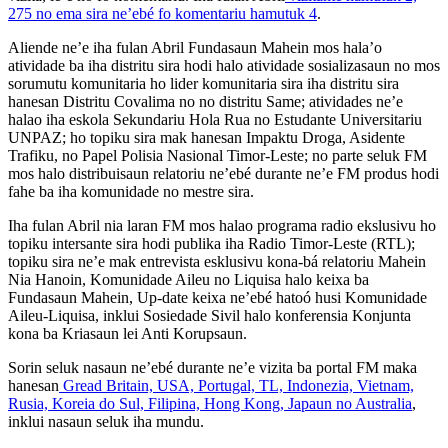
275 no ema sira ne’ebé fo komentariu hamutuk 4
.
Aliende ne’e iha fulan Abril Fundasaun Mahein mos hala’o
atividade ba iha distritu sira hodi halo atividade sosializasaun no mos
sorumutu komunitaria ho lider komunitaria sira iha distritu sira
hanesan Distritu Covalima no no distritu Same; atividades ne’e
halao iha eskola Sekundariu Hola Rua no Estudante Universitariu
UNPAZ; ho topiku sira mak hanesan Impaktu Droga, Asidente
Trafiku, no Papel Polisia Nasional Timor-Leste; no parte seluk FM
mos halo distribuisaun relatoriu ne’ebé durante ne’e FM produs hodi
fahe ba iha komunidade no mestre sira.
Iha fulan Abril nia laran FM mos halao programa radio ekslusivu ho
topiku intersante sira hodi publika iha Radio Timor-Leste (RTL);
topiku sira ne’e mak entrevista esklusivu kona-bá relatoriu Mahein
Nia Hanoin, Komunidade Aileu no Liquisa halo keixa ba
Fundasaun Mahein, Up-date keixa ne’ebé hatoó husi Komunidade
Aileu-Liquisa, inklui Sosiedade Sivil halo konferensia Konjunta
kona ba Kriasaun lei Anti Korupsaun.
Sorin seluk nasaun ne’ebé durante ne’e vizita ba portal FM maka
hanesan
Gread Britain, USA, Portugal, TL, Indonezia, Vietnam,
Rusia, Koreia do Sul, Filipina, Hong Kong, Japaun no Australia
,
inklui nasaun seluk iha mundu.