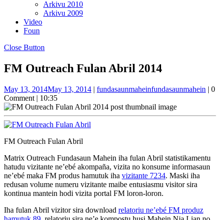
Arkivu 2010
Arkivu 2009
Video
Foun
Close Button
FM Outreach Fulan Abril 2014
May 13, 2014
May 13, 2014
|
fundasaunmahein
fundasaunmahein
|
0
Comment
|
10:35
FM Outreach Fulan Abril
Matrix Outreach Fundasaun Mahein iha fulan Abril statistikamentu
hatudu vizitante ne’ebé akompaña, vizita no konsume informasaun
ne’ebé maka FM produs hamutuk iha
vizitante 7234
. Maski iha
redusan volume numeru vizitante maibe entusiasmu visitor sira
kontinua mantein hodi vizita portal FM loron-loron.
Iha fulan Abril vizitor sira download
relatoriu ne’ebé FM produz
hamutuk 89
, relatoriu sira ne’e kompostu husi Mahein Nia Lian no