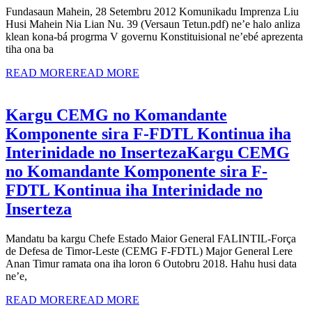
Fundasaun Mahein, 28 Setembru 2012 Komunikadu Imprenza Liu
Husi Mahein Nia Lian Nu. 39 (Versaun Tetun.pdf) ne’e halo anliza
klean kona-bá progrma V governu Konstituisional ne’ebé aprezenta
tiha ona ba
READ MORE
READ MORE
Kargu CEMG no Komandante
Komponente sira F-FDTL Kontinua iha
Interinidade no Inserteza
Kargu CEMG
no Komandante Komponente sira F-
FDTL Kontinua iha Interinidade no
Inserteza
Mandatu ba kargu Chefe Estado Maior General FALINTIL-Força
de Defesa de Timor-Leste (CEMG F-FDTL) Major General Lere
Anan Timur ramata ona iha loron 6 Outobru 2018. Hahu husi data
ne’e,
READ MORE
READ MORE