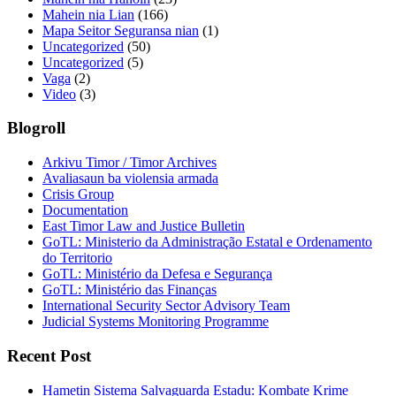
Mahein nia Lian
(166)
Mapa Seitor Seguransa nian
(1)
Uncategorized
(50)
Uncategorized
(5)
Vaga
(2)
Video
(3)
Blogroll
Arkivu Timor / Timor Archives
Avaliasaun ba violensia armada
Crisis Group
Documentation
East Timor Law and Justice Bulletin
GoTL: Ministerio da Administração Estatal e Ordenamento
do Territorio
GoTL: Ministério da Defesa e Segurança
GoTL: Ministério das Finanças
International Security Sector Advisory Team
Judicial Systems Monitoring Programme
Recent Post
Hametin Sistema Salvaguarda Estadu: Kombate Krime