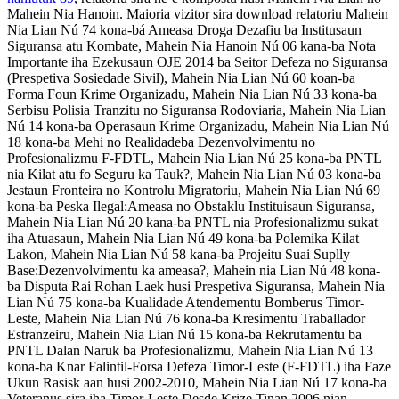
Mahein Nia Hanoin. Maioria vizitor sira download relatoriu Mahein
Nia Lian Nú 74 kona-bá Ameasa Droga Dezafiu ba Institusaun
Siguransa atu Kombate, Mahein Nia Hanoin Nú 06 kana-ba Nota
Importante iha Ezekusaun OJE 2014 ba Seitor Defeza no Siguransa
(Prespetiva Sosiedade Sivil), Mahein Nia Lian Nú 60 koan-ba
Forma Foun Krime Organizadu, Mahein Nia Lian Nú 33 kona-ba
Serbisu Polisia Tranzitu no Siguransa Rodoviaria, Mahein Nia Lian
Nú 14 kona-ba Operasaun Krime Organizadu, Mahein Nia Lian Nú
18 kona-ba Mehi no Realidadeba Dezenvolvimentu no
Profesionalizmu F-FDTL, Mahein Nia Lian Nú 25 kona-ba PNTL
nia Kilat atu fo Seguru ka Tauk?, Mahein Nia Lian Nú 03 kona-ba
Jestaun Fronteira no Kontrolu Migratoriu, Mahein Nia Lian Nú 69
kona-ba Peska Ilegal:Ameasa no Obstaklu Instituisaun Siguransa,
Mahein Nia Lian Nú 20 kana-ba PNTL nia Profesionalizmu sukat
iha Atuasaun, Mahein Nia Lian Nú 49 kona-ba Polemika Kilat
Lakon, Mahein Nia Lian Nú 58 kana-ba Projeitu Suai Suplly
Base:Dezenvolvimentu ka ameasa?, Mahein nia Lian Nú 48 kona-
ba Disputa Rai Rohan Laek husi Prespetiva Siguransa, Mahein Nia
Lian Nú 75 kona-ba Kualidade Atendementu Bomberus Timor-
Leste, Mahein Nia Lian Nú 76 kona-ba Kresimentu Traballador
Estranzeiru, Mahein Nia Lian Nú 15 kona-ba Rekrutamentu ba
PNTL Dalan Naruk ba Profesionalizmu, Mahein Nia Lian Nú 13
kona-ba Knar Falintil-Forsa Defeza Timor-Leste (F-FDTL) iha Faze
Ukun Rasisk aan husi 2002-2010, Mahein Nia Lian Nú 17 kona-ba
Veteranus sira iha Timor-Leste Desde Krize Tinan 2006 nian,