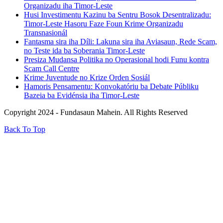
Organizadu iha Timor-Leste
Husi Investimentu Kazinu ba Sentru Bosok Desentralizadu:
Timor-Leste Hasoru Faze Foun Krime Organizadu
Transnasionál
Fantasma sira iha Díli: Lakuna sira iha Aviasaun, Rede Scam,
no Teste ida ba Soberania Timor-Leste
Presiza Mudansa Politika no Operasional hodi Funu kontra
Scam Call Centre
Krime Juventude no Krize Orden Sosiál
Hamoris Pensamentu: Konvokatóriu ba Debate Públiku
Bazeia ba Evidénsia iha Timor-Leste
Copyright 2024 - Fundasaun Mahein. All Rights Reserved
Back To Top