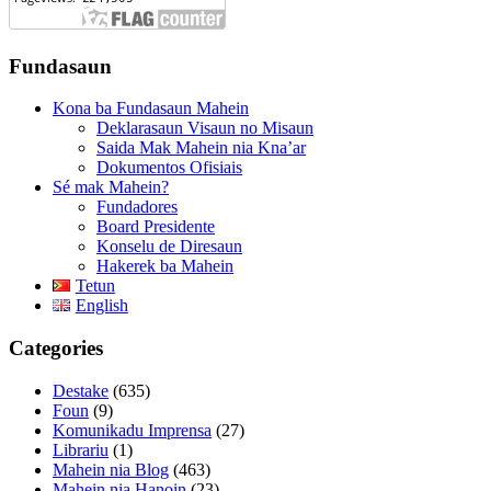
Fundasaun
Kona ba Fundasaun Mahein
Deklarasaun Visaun no Misaun
Saida Mak Mahein nia Kna’ar
Dokumentos Ofisiais
Sé mak Mahein?
Fundadores
Board Presidente
Konselu de Diresaun
Hakerek ba Mahein
Tetun
English
Categories
Destake
(635)
Foun
(9)
Komunikadu Imprensa
(27)
Librariu
(1)
Mahein nia Blog
(463)
Mahein nia Hanoin
(23)