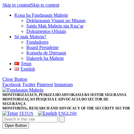
Skip to content
Skip to content
Kona ba Fundasaun Mahein
Deklarasaun Visaun no Misaun
Saida Mak Mahein nia Kna’ar
Dokumentos Ofisiais
Sé mak Mahein?
Fundadores
Board Presidente
Konselu de Diresaun
Hakerek ba Mahein
Tetun
English
Close Button
Facebook
Twitter
Pinterest
Instagram
MONITORIZASAUN, PESKIZA HO ADVOKASIA BA SEITOR SIGURANSA
MONITORIZAÇAO PESQUISA E ADVOCACIA DO SECTOR DE
SEGURANÇA
MONITORING, RESEARCH AND ADVOCACY OF THE SECURITY SECTOR
TETUN
ENGLISH
Open Button