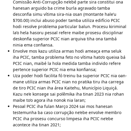
Comissão Anti-Corrupção ne’ebé parte sira constitui ona
hanesan arguido ba crime burla agravado tamba
desconfia simu vítima sira-nia osan (montante hale’u
$700.00) inclui abuso poder tamba utiliza edifício PCIC
hodi resolve problema particular balun. Procesu kiriminal
la’o hela hasoru pesoal refere maibe prosesu disciplinar
deskonfia superior PCIC nian arquiva tiha ona tambá
ninia ema confiansa.
Envolve mos kazu utiliza armas hodi ameaça ema seluk
iha PCIC, tamba problema feto no vítima hato’o queixa bá
PCIC nian, maibé la hola medida tamba individo refere
pertence superior PCIC nia ema konfiansa;
Uza poder hodi facilita fó treinu ba superior PCIC nia oan-
mane utiliza armas PCIC nian no pratika tiru iha carrega
de tiro PCIC nian iha área Kaitehu, Município Liquiçá.
Kazu ne’e konsege sai polêmika iha tinan 2023 nia rohan
maibe to’o agora iha nonok nia laran;
Pesoal PCIC iha fulan Março 2024 sai mos hanesan
testemunha ba caso corrupção ne’ebe envolve membro
PCIC iha prosesu concurso limpesa iha PCIC ne’ebe
acontece iha tinan 2021;