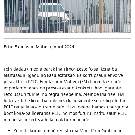
Foto: Fundasun Mahein, Abril 2024
Foin dadauk media barak iha Timor-Leste fo sai kona-ba
akuzasaun ligadu ho kazu extorsão ka korrupsaun envolve
pesoal husi PCIC. Fundasaun Mahein (FM) haree kazu ne’e
importante tebes no presiza asaun konkretu hodi garante
rezolusaun tuir lei no regra ne’ebe iha. Aleinde ida ne’e, FM
hakarak fahe kona-ba polemika ka insidente seluk ligadu ho
PCIC ninia lala’ok durante ne’e. Kazu ne’ebe hamosu pergunta
bo’ot kona-ba lideransa PCIC no mos futuru instituisaun PCIC
ne’ebe sei inserteza hela mak tuir mai ne’e:
Komete krime ne’ebé registo iha Ministério Público no