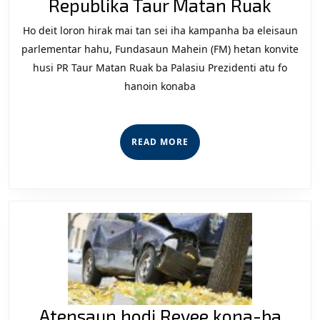
FM
Republika Taur Matan Ruak
Hasor
Ho deit loron hirak mai tan sei iha kampanha ba eleisaun
Malu
parlementar hahu, Fundasaun Mahein (FM) hetan konvite
Ho
husi PR Taur Matan Ruak ba Palasiu Prezidenti atu fo
hanoin konaba
Prezid
Repub
Taur
READ
READ MORE
Mata
MORE
Ruak
Atensaun hodi Revee kona-ba