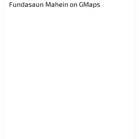
Der
Fundasaun Mahein on GMaps
ba
Ase
Inf
iha
Jaka