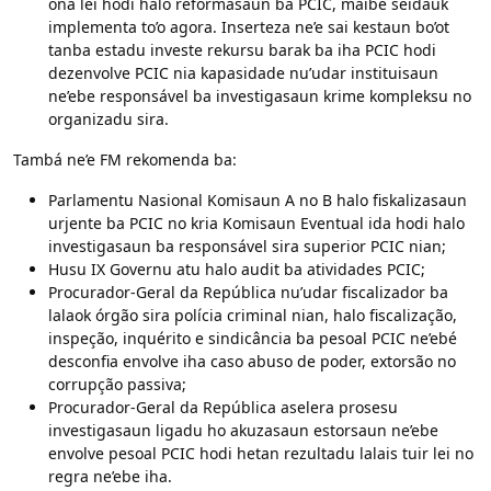
ona lei hodi halo reformasaun ba PCIC, maibé seidauk
implementa to’o agora. Inserteza ne’e sai kestaun bo’ot
tanba estadu investe rekursu barak ba iha PCIC hodi
dezenvolve PCIC nia kapasidade nu’udar instituisaun
ne’ebe responsável ba investigasaun krime kompleksu no
organizadu sira.
Tambá ne’e FM rekomenda ba:
Parlamentu Nasional Komisaun A no B halo fiskalizasaun
urjente ba PCIC no kria Komisaun Eventual ida hodi halo
investigasaun ba responsável sira superior PCIC nian;
Husu IX Governu atu halo audit ba atividades PCIC;
Procurador-Geral da República nu’udar fiscalizador ba
lalaok órgão sira polícia criminal nian, halo fiscalização,
inspeção, inquérito e sindicância ba pesoal PCIC ne’ebé
desconfia envolve iha caso abuso de poder, extorsão no
corrupção passiva;
Procurador-Geral da República aselera prosesu
investigasaun ligadu ho akuzasaun estorsaun ne’ebe
envolve pesoal PCIC hodi hetan rezultadu lalais tuir lei no
regra ne’ebe iha.