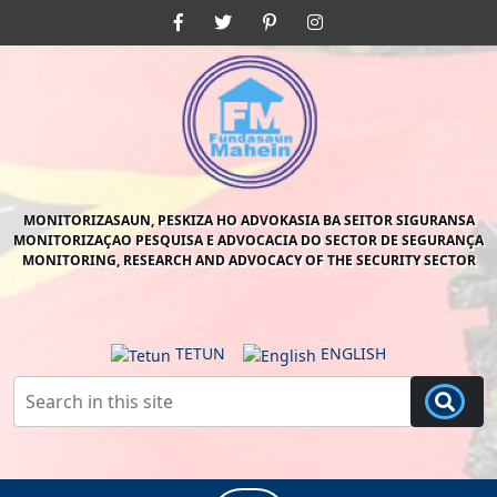
Skip
Facebook
Twitter
Pinterest
Instagram
to
content
Skip
to
content
MONITORIZASAUN, PESKIZA HO ADVOKASIA BA SEITOR SIGURANSA
MONITORIZAÇAO PESQUISA E ADVOCACIA DO SECTOR DE SEGURANÇA
MONITORING, RESEARCH AND ADVOCACY OF THE SECURITY SECTOR
TETUN
ENGLISH