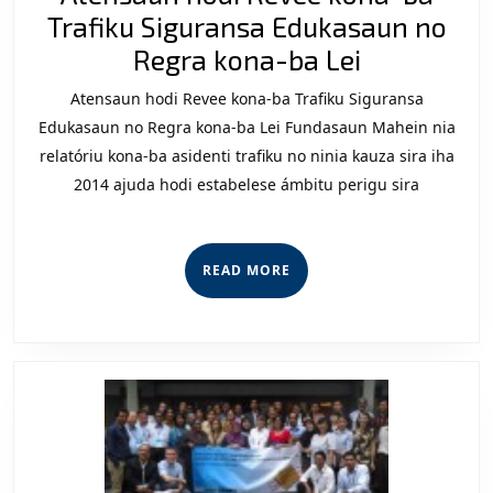
Trafiku Siguransa Edukasaun no
Atensaun
Regra kona-ba Lei
hodi
Atensaun hodi Revee kona-ba Trafiku Siguransa
Revee
Edukasaun no Regra kona-ba Lei Fundasaun Mahein nia
kona-
relatóriu kona-ba asidenti trafiku no ninia kauza sira iha
2014 ajuda hodi estabelese ámbitu perigu sira
ba
Trafiku
Siguransa
READ
READ MORE
Edukasau
MORE
no
Regra
kona-
ba
Lei