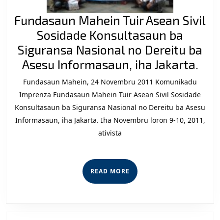
Fundasaun Mahein Tuir Asean Sivil
Sosidade Konsultasaun ba
Siguransa Nasional no Dereitu ba
Fun
Asesu Informasaun, iha Jakarta.
Mah
Fundasaun Mahein, 24 Novembru 2011 Komunikadu
Tuir
Imprenza Fundasaun Mahein Tuir Asean Sivil Sosidade
Ase
Konsultasaun ba Siguransa Nasional no Dereitu ba Asesu
Informasaun, iha Jakarta. Iha Novembru loron 9-10, 2011,
Sivi
ativista
Sos
Kon
ba
READ
READ MORE
Sig
MORE
Nas
no