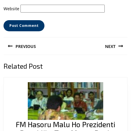
Website
Post
PREVIOUS
NEXT
navigation
Previous
Next
Related Post
post:
post:
FM Hasoru Malu Ho Prezidenti