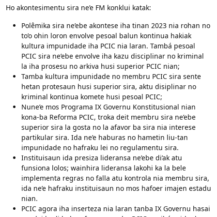
Ho akontesimentu sira ne’e FM konklui katak:
Polêmika sira ne’ebe akontese iha tinan 2023 nia rohan no
to’o ohin loron envolve pesoal balun kontinua hakiak
kultura impunidade iha PCIC nia laran. Tambá pesoal
PCIC sira ne’ebe envolve iha kazu disciplinar no kriminal
la iha prosesu no arkiva husi superior PCIC nian;
Tamba kultura impunidade no membru PCIC sira sente
hetan protesaun husi superior sira, aktu disiplinar no
kriminal kontinua komete husi pesoal PCIC;
Nune’e mos Programa IX Governu Konstitusional nian
kona-ba Reforma PCIC, troka deit membru sira ne’ebe
superior sira la gosta no la afavor ba sira nia interese
partikular sira. Ida ne’e haburas no hametin liu-tan
impunidade no hafraku lei no regulamentu sira.
Instituisaun ida presiza lideransa ne’ebe di’ak atu
funsiona lolos; wainhira lideransa lakohi ka la bele
implementa regras no falla atu kontrola nia membru sira,
ida ne’e hafraku instituisaun no mos hafoer imajen estadu
nian.
PCIC agora iha inserteza nia laran tanba IX Governu hasai