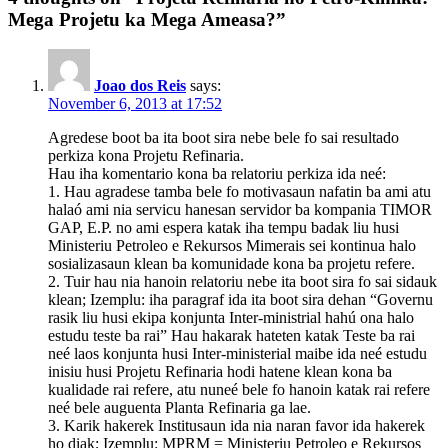
Mega Projetu ka Mega Ameasa?”
Joao dos Reis
says:
November 6, 2013 at 17:52
Agredese boot ba ita boot sira nebe bele fo sai resultado
perkiza kona Projetu Refinaria.
Hau iha komentario kona ba relatoriu perkiza ida neé:
1. Hau agradese tamba bele fo motivasaun nafatin ba ami atu
halaó ami nia servicu hanesan servidor ba kompania TIMOR
GAP, E.P. no ami espera katak iha tempu badak liu husi
Ministeriu Petroleo e Rekursos Mimerais sei kontinua halo
sosializasaun klean ba komunidade kona ba projetu refere.
2. Tuir hau nia hanoin relatoriu nebe ita boot sira fo sai sidauk
klean; Izemplu: iha paragraf ida ita boot sira dehan “Governu
rasik liu husi ekipa konjunta Inter-ministrial hahú ona halo
estudu teste ba rai” Hau hakarak hateten katak Teste ba rai
neé laos konjunta husi Inter-ministerial maibe ida neé estudu
inisiu husi Projetu Refinaria hodi hatene klean kona ba
kualidade rai refere, atu nuneé bele fo hanoin katak rai refere
neé bele auguenta Planta Refinaria ga lae.
3. Karik hakerek Institusaun ida nia naran favor ida hakerek
ho diak; Izemplu: MPRM = Ministeriu Petroleo e Rekursos