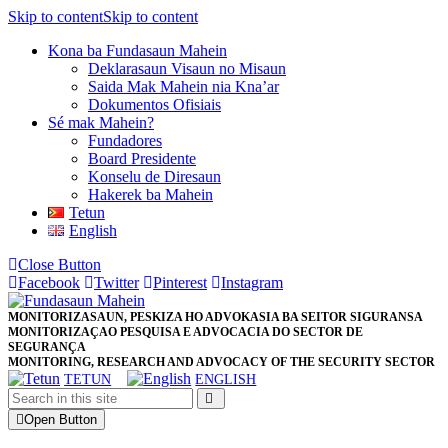
Skip to content
Skip to content
Kona ba Fundasaun Mahein
Deklarasaun Visaun no Misaun
Saida Mak Mahein nia Kna’ar
Dokumentos Ofisiais
Sé mak Mahein?
Fundadores
Board Presidente
Konselu de Diresaun
Hakerek ba Mahein
Tetun
English
Close Button
Facebook
Twitter
Pinterest
Instagram
MONITORIZASAUN, PESKIZA HO ADVOKASIA BA SEITOR SIGURANSA
MONITORIZAÇAO PESQUISA E ADVOCACIA DO SECTOR DE
SEGURANÇA
MONITORING, RESEARCH AND ADVOCACY OF THE SECURITY SECTOR
TETUN
ENGLISH
Open Button