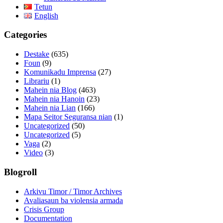
Tetun
English
Categories
Destake
(635)
Foun
(9)
Komunikadu Imprensa
(27)
Librariu
(1)
Mahein nia Blog
(463)
Mahein nia Hanoin
(23)
Mahein nia Lian
(166)
Mapa Seitor Seguransa nian
(1)
Uncategorized
(50)
Uncategorized
(5)
Vaga
(2)
Video
(3)
Blogroll
Arkivu Timor / Timor Archives
Avaliasaun ba violensia armada
Crisis Group
Documentation