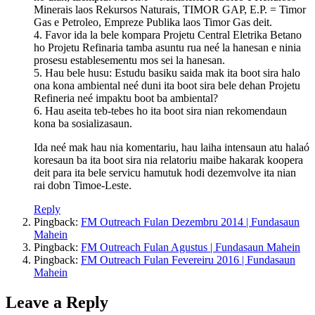
Minerais laos Rekursos Naturais, TIMOR GAP, E.P. = Timor
Gas e Petroleo, Empreze Publika laos Timor Gas deit.
4. Favor ida la bele kompara Projetu Central Eletrika Betano
ho Projetu Refinaria tamba asuntu rua neé la hanesan e ninia
prosesu establesementu mos sei la hanesan.
5. Hau bele husu: Estudu basiku saida mak ita boot sira halo
ona kona ambiental neé duni ita boot sira bele dehan Projetu
Refineria neé impaktu boot ba ambiental?
6. Hau aseita teb-tebes ho ita boot sira nian rekomendaun
kona ba sosializasaun.
Ida neé mak hau nia komentariu, hau laiha intensaun atu halaó
koresaun ba ita boot sira nia relatoriu maibe hakarak koopera
deit para ita bele servicu hamutuk hodi dezemvolve ita nian
rai dobn Timoe-Leste.
Reply
Pingback:
FM Outreach Fulan Dezembru 2014 | Fundasaun
Mahein
Pingback:
FM Outreach Fulan Agustus | Fundasaun Mahein
Pingback:
FM Outreach Fulan Fevereiru 2016 | Fundasaun
Mahein
Leave a Reply