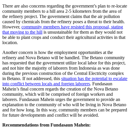
There are also concerns regarding the government’s plan to re-locate
community members to a hill area 2-5 kilometers from the area of
the refinery project. The government claims that the air pollution
caused by chemicals from the refinery poses a threat to their health.
However,
community members have resisted this proposal, stating
that moving to the hill
is unsustainable for them as they would not
be able to plant crops and conduct their agricultural activities in that
location.
Another concern is how the employment opportunities at the
refinery and Nova Betano will be handled. The Betano community
has requested that the government utilize local labor for this project,
and not hire the majority of laborers from Indonesia as was done
during the previous construction of the Central Electricity complex
in Betano. If not addressed, this
situation has the potential to escalate
into conflict between locals and foreign laborers
. Fundasaun
Mahein’s final concern regards the creation of the Nova Betano
community, which will be comprised of foreign workers and
laborers. Fundasaun Mahein urges the government to provide an
explanation to the community of who will be living in Nova Betano
and for how long. In this way, community members can be prepared
for future developments and conflict will be avoided.
Recommendations from Fundasaun Mahein: