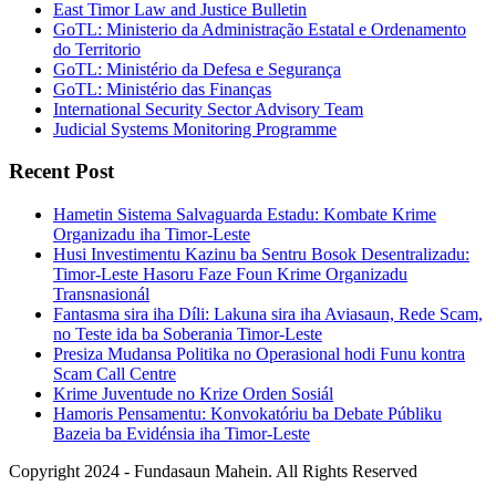
East Timor Law and Justice Bulletin
GoTL: Ministerio da Administração Estatal e Ordenamento
do Territorio
GoTL: Ministério da Defesa e Segurança
GoTL: Ministério das Finanças
International Security Sector Advisory Team
Judicial Systems Monitoring Programme
Recent Post
Hametin Sistema Salvaguarda Estadu: Kombate Krime
Organizadu iha Timor-Leste
Husi Investimentu Kazinu ba Sentru Bosok Desentralizadu:
Timor-Leste Hasoru Faze Foun Krime Organizadu
Transnasionál
Fantasma sira iha Díli: Lakuna sira iha Aviasaun, Rede Scam,
no Teste ida ba Soberania Timor-Leste
Presiza Mudansa Politika no Operasional hodi Funu kontra
Scam Call Centre
Krime Juventude no Krize Orden Sosiál
Hamoris Pensamentu: Konvokatóriu ba Debate Públiku
Bazeia ba Evidénsia iha Timor-Leste
Copyright 2024 - Fundasaun Mahein. All Rights Reserved