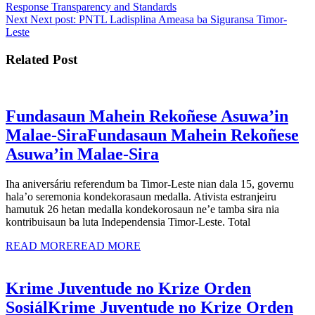
Response Transparency and Standards
Next
Next post:
PNTL Ladisplina Ameasa ba Siguransa Timor-
Leste
Related Post
Fundasaun Mahein Rekoñese Asuwa’in
Malae-Sira
Fundasaun Mahein Rekoñese
Asuwa’in Malae-Sira
Iha aniversáriu referendum ba Timor-Leste nian dala 15, governu
hala’o seremonia kondekorasaun medalla. Ativista estranjeiru
hamutuk 26 hetan medalla kondekorosaun ne’e tamba sira nia
kontribuisaun ba luta Independensia Timor-Leste. Total
READ MORE
READ MORE
Krime Juventude no Krize Orden
Sosiál
Krime Juventude no Krize Orden