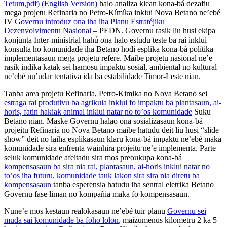
Tetum,pdf)
(English Version)
halo analiza klean kona-bá dezafiu
mega projetu Refinaria no Petro-Kímíka inklui Nova Betano ne’ebé
IV
Governu introduz ona iha iha Planu Estratéjiku
Dezenvolvimentu Nasional
– PEDN. Governu rasik liu husi ekipa
konjunta Inter-ministrial hahú ona halo estudu teste ba rai inklui
konsulta ho komunidade iha Betano hodi esplika kona-bá polítika
implementasaun mega projetu refere. Maibe projetu nasional ne’e
rasik indika katak sei hamosu impaktu sosial, ambiental no kultural
ne’ebé nu’udar tentativa ida ba estabilidade Timor-Leste nian.
Tanba area projetu Refinaria, Petro-Kimika no Nova Betano sei
estraga rai produtivu ba agrikula inklui fo impaktu ba plantasaun, ai-
horis, fatin hakiak animal inklui natar no to’os komunidade
Suku
Betano nian. Maske Governu halao ona sosializasaun kona-bá
projeitu Refinaria no Nova Betano maibe hatudu deit liu husi “slide
show” deit no laiha esplikasaun klaru kona-bá impaktu ne’ebé maka
komunidade sira enfrenta wainhira projeitu ne’e implementa. Parte
seluk komunidade afeitadu sira mos preoukupa kona-bá
kompensasaun ba sira nia rai, plantasaun, ai-horis inklui natar no
to’os iha futuru, komunidade tauk lakon sira sira nia diretu ba
kompensasaun
tanba esperensia hatudu iha sentral eletrika Betano
Governu fase liman no kompañia maka fo kompensasaun.
Nune’e mos kestaun realokasaun ne’ebé tuir planu
Governu sei
muda sai komunidade ba foho lolon
, maizumenus kilometru 2 ka 5