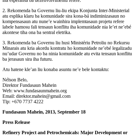
iha esperansa ba dezenvolvimentu refere.
2. Rekomenda ba Governu liu-liu ekipa Konjunta Inter-Ministerial
atu esplika klaru ba komunidade sira kona-bá indiminizasaun no
kompensasaun atu nune’e wainhira implemtasaun projetu refere
labele hamosu fali tensaun konflitu iha komunidade nia le’et ne’ebé
akontese tiha ona ba sentral eletrika.
3. Rekomenda ba Governu liu husi Ministériu Petroliu no Rekursu
Minarais atu kria akordu kontratu ho komunidade ne’ebé legalizadu
nu’udar Governu no ba ninia komunidade atu evita tensaun konflitu
ba jerasaun sira iha futuru.
Atu hatene kle’an liu konaba asuntu ne’e bele kontaktu:
Nélson Belo,
Direktor Fundasaun Mahein
Web: www.fundasaunmahein.org
Email: direktor.mahein@gmail.com
Tlp: +670 7737 4222
Fundasaun Mahein, 2013, September 18
Press Release
Refinery Project and Petrochemicals: Major Development or