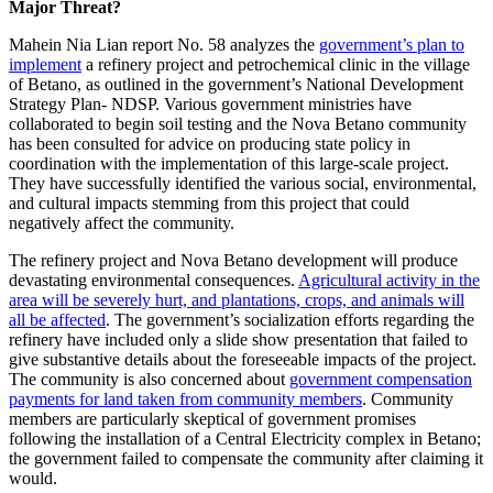
Major Threat?
Mahein Nia Lian report No. 58 analyzes the
government’s plan to
implement
a refinery project and petrochemical clinic in the village
of Betano, as outlined in the government’s National Development
Strategy Plan- NDSP. Various government ministries have
collaborated to begin soil testing and the Nova Betano community
has been consulted for advice on producing state policy in
coordination with the implementation of this large-scale project.
They have successfully identified the various social, environmental,
and cultural impacts stemming from this project that could
negatively affect the community.
The refinery project and Nova Betano development will produce
devastating environmental consequences.
Agricultural activity in the
area will be severely hurt, and plantations, crops, and animals will
all be affected
. The government’s socialization efforts regarding the
refinery have included only a slide show presentation that failed to
give substantive details about the foreseeable impacts of the project.
The community is also concerned about
government compensation
payments for land taken from community members
. Community
members are particularly skeptical of government promises
following the installation of a Central Electricity complex in Betano;
the government failed to compensate the community after claiming it
would.