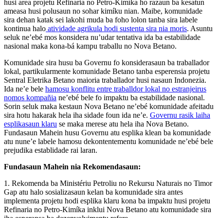
husi area projetu Refinaria no Petro-Kimíka ho razaun ba kesatun
ameasa husi polusaun no sohar kimíku nian. Maibe, komunidade
sira dehan katak sei lakohi muda ba foho lolon tanba sira labele
kontinua halo
atividade agrikula hodi sustenta sira nia moris
. Asuntu
seluk ne’ebé mos konsidera nu’udar tentativa ida ba estabilidade
nasional maka kona-bá kampu traballu no Nova Betano.
Komunidade sira husu ba Governu fo konsiderasaun ba traballador
lokal, partikularmente komunidade Betano tanba esperensia projetu
Sentral Eletrika Betano maioria traballador husi nasaun Indonezia.
Ida ne’e bele
hamosu konflitu entre traballdor lokal no estranjeirus
nomos kompañia
ne’ebé bele fo impaktu ba estabilidade nasional.
Sorin seluk maka kestaun Nova Betano ne’ebé komunidade afeitadu
sira hotu hakarak hela iha sidade foun ida ne’e.
Governu rasik laiha
esplikasaun klaru
se maka merese atu hela iha Nova Betano.
Fundasaun Mahein husu Governu atu esplika klean ba komunidade
atu nune’e labele hamosu dekontentementu komunidade ne’ebé bele
prejudika establidade rai laran.
Fundasaun Mahein nia Rekomendasaun:
1. Rekomenda ba Ministériu Petroliu no Rekursu Naturais no Timor
Gap atu halo sosializasaun kelan ba komunidade sira antes
implementa projetu hodi esplika klaru kona ba impaktu husi projetu
Refinaria no Petro-Kimíka inklui Nova Betano atu komunidade sira