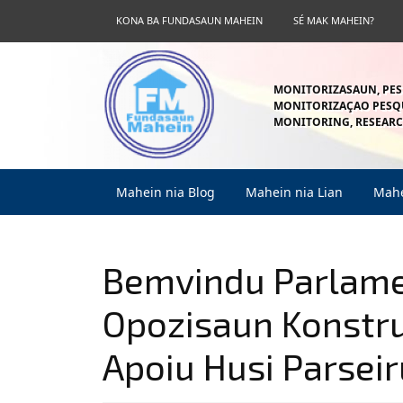
Skip
KONA BA FUNDASAUN MAHEIN
SÉ MAK MAHEIN?
to
content
Skip
to
MONITORIZASAUN, PES
content
MONITORIZAÇAO PESQU
MONITORING, RESEARC
Mahein nia Blog
Mahein nia Lian
Mahe
Bemvindu Parlame
Opozisaun Konstru
Apoiu Husi Parseir