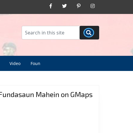
Facebook
Twitter
Pinterest
Instagram
Video
Foun
Fundasaun Mahein on GMaps