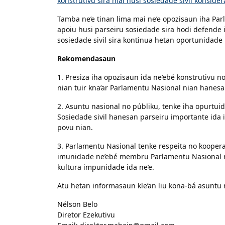
konstrutivu sira mai husi sosiedade sivil konsider
Tamba ne’e tinan lima mai ne’e opozisaun iha Parl
apoiu husi parseiru sosiedade sira hodi defende 
sosiedade sivil sira kontinua hetan oportunidade 
Rekomendasaun
1. Presiza iha opozisaun ida ne’ebé konstrutivu n
nian tuir kna’ar Parlamentu Nasional nian hanesan 
2. Asuntu nasional no públiku, tenke iha opurtuid
Sosiedade sivil hanesan parseiru importante ida 
povu nian.
3. Parlamentu Nasional tenke respeita no koopera 
imunidade ne’ebé membru Parlamentu Nasional no
kultura impunidade ida ne’e.
Atu hetan informasaun kle’an liu kona-bá asuntu n
Nélson Belo
Diretor Ezekutivu