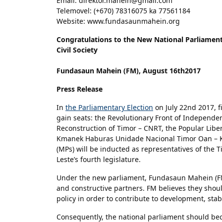
Email: direktor.mahein@gmail.com
Telemovel: (+670) 78316075 ka 77561184
Website: www.fundasaunmahein.org
Congratulations to the New National Parliamen
Civil Society
Fundasaun Mahein (FM), August 16th2017
Press Release
In
the Parliamentary Election
on July 22nd 2017, f
gain seats: the Revolutionary Front of Independen
Reconstruction of Timor – CNRT, the Popular Liber
Kmanek Haburas Unidade Nacional Timor Oan – K
(MPs) will be inducted as representatives of the 
Leste’s fourth legislature.
Under the new parliament, Fundasaun Mahein (FM) 
and constructive partners. FM believes they shoul
policy in order to contribute to development, stab
Consequently, the national parliament should bec