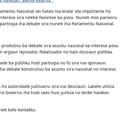
a hanesan “ajente exterior”
.
amentu Nasional sei hala’o nia kna’ar ida importante ho
interese sira ne’ebé favorese ba povu. Nune’e mos parseiru
partisipa iha debate sira nune’e iha Parlamentu Nasional.
o produtivu ba debate sira asuntu nasional ka interese povu
orgaun lejislador, fiskalizador no halo disizaun polítika.
ade ba públiku hodi partisipa no fo sira nia opiniaun.
iha debate konstrutivu ba asuntu sira nasional no interese
ho autoridade judisiariu sira nia desizaun. Labele utiliza
 Governu iha hodi sees husi justisa no tenke halakon
e’e bele kontaktu: