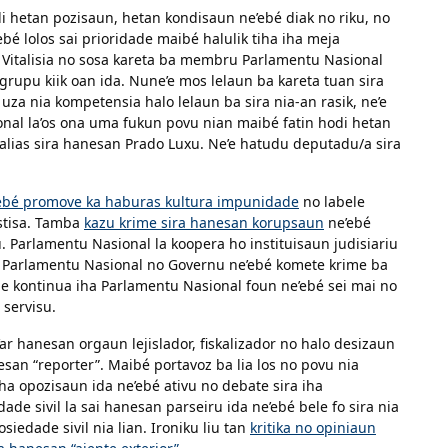
i hetan pozisaun, hetan kondisaun ne’ebé diak no riku, no
é lolos sai prioridade maibé halulik tiha iha meja
Vitalisia no sosa kareta ba membru Parlamentu Nasional
a grupu kiik oan ida. Nune’e mos lelaun ba kareta tuan sira
za nia kompetensia halo lelaun ba sira nia-an rasik, ne’e
onal la’os ona uma fukun povu nian maibé fatin hodi hetan
galias sira hanesan Prado Luxu. Ne’e hatudu deputadu/a sira
e’ebé promove ka haburas kultura impunidade
no labele
ustisa. Tamba
kazu krime sira hanesan korupsaun
ne’ebé
Parlamentu Nasional la koopera ho instituisaun judisiariu
i Parlamentu Nasional no Governu ne’ebé komete krime ba
ele kontinua iha Parlamentu Nasional foun ne’ebé sei mai no
 servisu.
’ar hanesan orgaun lejislador, fiskalizador no halo desizaun
nesan “reporter”. Maibé portavoz ba lia los no povu nia
 iha opozisaun ida ne’ebé ativu no debate sira iha
de sivil la sai hanesan parseiru ida ne’ebé bele fo sira nia
siedade sivil nia lian. Ironiku liu tan
kritika no opiniaun