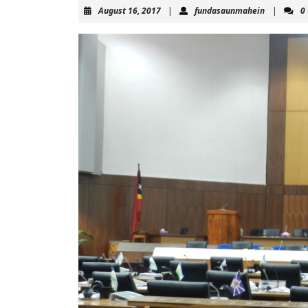
August
fundasaun
August 16, 2017
|
fundasaunmahein
|
0
16,
2017