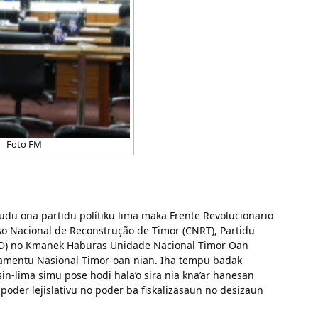
Foto FM
udu ona partidu polítiku lima maka Frente Revolucionario
o Nacional de Reconstrução de Timor (CNRT), Partidu
 (PD) no Kmanek Haburas Unidade Nacional Timor Oan
lamentu Nasional Timor-oan nian. Iha tempu badak
-lima simu pose hodi hala’o sira nia kna’ar hanesan
oder lejislativu no poder ba fiskalizasaun no desizaun