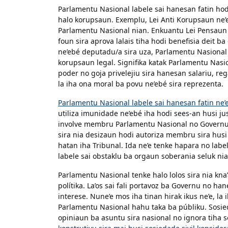
Parlamentu Nasional labele sai hanesan fatin hod
halo korupsaun. Exemplu, Lei Anti Korupsaun ne’eb
Parlamentu Nasional nian. Enkuantu Lei Pensaun 
foun sira aprova lalais tiha hodi benefisia deit b
ne’ebé deputadu/a sira uza, Parlamentu Nasional u
korupsaun legal. Signifika katak Parlamentu Nasi
poder no goja privelejiu sira hanesan salariu, re
la iha ona moral ba povu ne’ebé sira reprezenta.
Parlamentu Nasional labele sai hanesan fatin n
utiliza imunidade ne’ebé iha hodi sees-an husi j
involve membru Parlamentu Nasional no Governu. 
sira nia desizaun hodi autoriza membru sira hus
hatan iha Tribunal. Ida ne’e tenke hapara no lab
labele sai obstaklu ba orgaun soberania seluk nia
Parlamentu Nasional tenke halo lolos sira nia kna
polítika. La’os sai fali portavoz ba Governu no ha
interese. Nune’e mos iha tinan hirak ikus ne’e, la
Parlamentu Nasional hahu taka ba públiku. Sosieda
opiniaun ba asuntu sira nasional no ignora tiha so