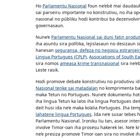
Ho
Parlamentu Nasional
foun ne’ebé mai daudauk 
sai parseiru importante no konstrutivu, no iha op
nasional no públiku hodi kontribui ba dezenvolvim
governasaun.
Nune’e
Parlamentu Nasional sai duni fatin produt
iha asuntu sira polítika, lejislasaun no desizaun s
hanesan
seguransa, defeza no negosiu estranjei
Lingua Portugues (CPLP)
,
Associations of South E
sira nomos
ameasa krime transnasional
sira ne’e
Leste rasik.
Hodi promove debate konstrutivu no produtivu id
Nasional tenke sai matadalan
no komprimenta ba Ko
maka Tetun no Portugues. Nune’e dokumentu hotu-
iha lingua Tetun ka la’os iha lingua Portugues de
deit husi ida ne’e maka ko’alia Portugues. Iha 
lahatene lingua Portugues
. Ida ne’e susar tebes
Parlamentu Nasional. Ironiku liu tan, asesor inter
involve Timor-oan iha prosesu hakerek lei. Ne’e 
ne’e presiza promove Timor-oan sira no involve ih