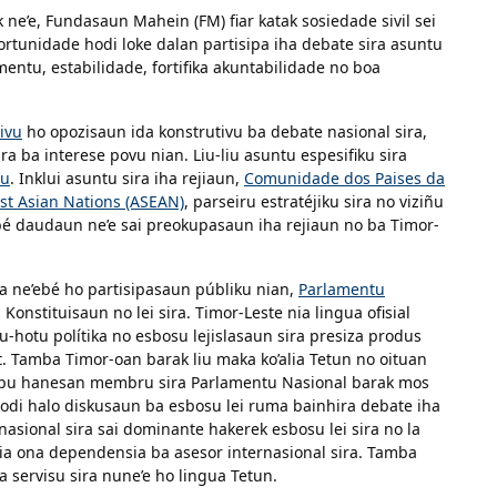
ne’e, Fundasaun Mahein (FM) fiar katak sosiedade sivil sei
ortunidade hodi loke dalan partisipa iha debate sira asuntu
entu, estabilidade, fortifika akuntabilidade no boa
ivu
ho opozisaun ida konstrutivu ba debate nasional sira,
ira ba interese povu nian. Liu-liu asuntu espesifiku sira
ru
. Inklui asuntu sira iha rejiaun,
Comunidade dos Paises da
ast Asian Nations (ASEAN)
, parseiru estratéjiku sira no viziñu
bé daudaun ne’e sai preokupasaun iha rejiaun no ba Timor-
a ne’ebé ho partisipasaun públiku nian,
Parlamentu
nstituisaun no lei sira. Timor-Leste nia lingua ofisial
hotu polítika no esbosu lejislasaun sira presiza produs
it. Tamba Timor-oan barak liu maka ko’alia Tetun no oituan
tempu hanesan membru sira Parlamentu Nasional barak mos
 hodi halo diskusaun ba esbosu lei ruma bainhira debate iha
nasional sira sai dominante hakerek esbosu lei sira no la
kria ona dependensia ba asesor internasional sira. Tamba
a servisu sira nune’e ho lingua Tetun.