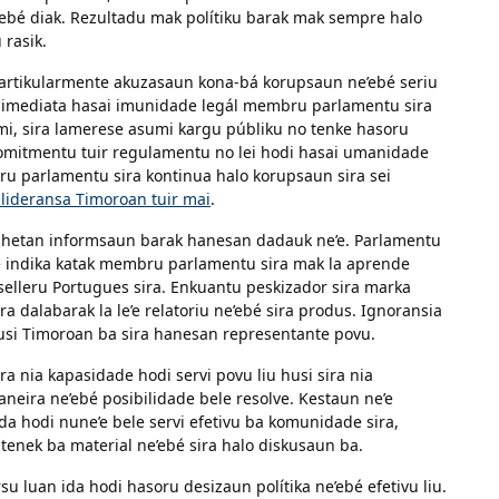
’ebé diak. Rezultadu mak polítiku barak mak sempre halo
 rasik.
partikularmente akuzasaun kona-bá korupsaun ne’ebé seriu
 imediata hasai imunidade legál membru parlamentu sira
i, sira lamerese asumi kargu públiku no tenke hasoru
komitmentu tuir regulamentu no lei hodi hasai umanidade
ru parlamentu sira kontinua halo korupsaun sira sei
 lideransa Timoroan tuir mai
.
hetan informsaun barak hanesan dadauk ne’e. Parlamentu
é indika katak membru parlamentu sira mak la aprende
konselleru Portugues sira. Enkuantu peskizador sira marka
dalabarak la le’e relatoriu ne’ebé sira produs. Ignoransia
husi Timoroan ba sira hanesan representante povu.
a nia kapasidade hodi servi povu liu husi sira nia
ira ne’ebé posibilidade bele resolve. Kestaun ne’e
ida hodi nune’e bele servi efetivu ba komunidade sira,
enek ba material ne’ebé sira halo diskusaun ba.
 luan ida hodi hasoru desizaun polítika ne’ebé efetivu liu.