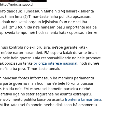
 http://noticias.sapo.tl
a’o daudauk, Fundasaun Mahein (FM) hakarak salienta
s tinan lima (5) Timor-Leste laiha politíku opozisaun.
udauk ne’e katak orgaun lejislativu foun ne’e sei iha
 plurálizmu foun ida ne’e hanesan pasu importante ida ba
aproveita tempu ne’e hodi salienta katak opozisaun tenke
usi kontrolu no ekilibru sira, ne’ebé garante katak
ei ne’ebé naran-naran deit. FM espera katak durante tinan
ira bele hein governu nia responsabilidade no bele promove
 mak opozisaun tenke
prioriza interese nasional
, hodi nune’e
enefisiu ba povu Timor-Leste tomak.
aun hanesan fontes informasaun ba membru parlamentu
 parte governu nian hodi nune’e bele fó kontribuisaun
e. Ho ida ne’e, FM espera sei hametin parseiru ne’ebé
efetivu liga ho setor seguransa no asuntu estranjeru.
zenvolvimentu politika kona-ba asuntu
fronteira ka maritima
,
FM fiar katak sei fo hanoin ne’ebe diak kona-bá orsamentu