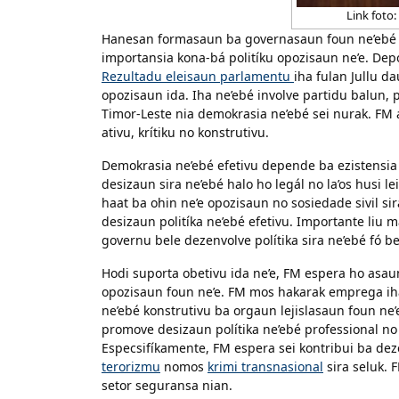
Link foto:
Hanesan formasaun ba governasaun foun ne’ebé l
importansia kona-bá politíku opozisaun ne’e. Depoi
Rezultadu eleisaun parlamentu
iha fulan Jullu da
opozisaun ida. Iha ne’ebé involve partidu balun,
Timor-Leste nia demokrasia ne’ebé sei nurak. FM 
ativu, krítiku no konstrutivu.
Demokrasia ne’ebé efetivu depende ba ezistensia h
desizaun sira ne’ebé halo ho legál no la’os husi l
haat ba ohin ne’e opozisaun no sosiedade sivil s
desizaun politíka ne’ebé efetivu. Importante liu
governu bele dezenvolve polítika sira ne’ebé fó b
Hodi suporta obetivu ida ne’e, FM espera ho as
opozisaun foun ne’e. FM mos hakarak emprega iha
ne’ebé konstrutivu ba orgaun lejislasaun foun ne’
promove desizaun polítika ne’ebé professional no 
Especsifíkamente, FM espera sei kontribui ba de
terorizmu
nomos
krimi transnasional
sira seluk. 
setor seguransa nian.