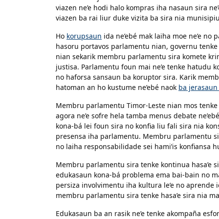
viazen ne’e hodi halo kompras iha nasaun sira ne
viazen ba rai liur duke vizita ba sira nia munisipiu
Ho
korupsaun
ida ne’ebé mak laiha moe ne’e no 
hasoru portavos parlamentu nian, governu tenke
nian sekarik membru parlamentu sira komete krim
justisa. Parlamentu foun mai ne’e tenke hatudu 
no haforsa sansaun ba koruptor sira. Karik memb
hatoman an ho kustume ne’ebé naok
ba jerasaun
Membru parlamentu Timor-Leste nian mos tenke 
agora ne’e sofre hela tamba menus debate ne’eb
kona-bá lei foun sira no konfia liu fali sira nia 
presensa iha parlamentu. Membru parlamentu sira 
no laiha responsabilidade sei hami’is konfiansa 
Membru parlamentu sira tenke kontinua hasa’e sir
edukasaun kona-bá problema ema bai-bain no mane
persiza involvimentu iha kultura le’e no aprende 
membru parlamentu sira tenke hasa’e sira nia mat
Edukasaun ba an rasik ne’e tenke akompaña esforsu