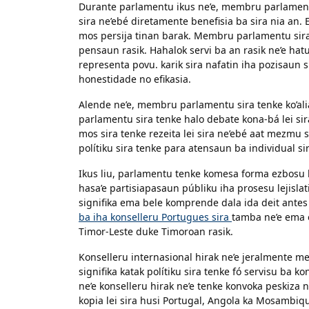
Durante parlamentu ikus ne’e, membru parlamentu 
sira ne’ebé diretamente benefisia ba sira nia an.
mos persija tinan barak. Membru parlamentu sira
pensaun rasik. Hahalok servi ba an rasik ne’e hat
representa povu. karik sira nafatin iha pozisaun
honestidade no efikasia.
Alende ne’e, membru parlamentu sira tenke ko’ali
parlamentu sira tenke halo debate kona-bá lei sir
mos sira tenke rezeita lei sira ne’ebé aat mezmu s
polítiku sira tenke para atensaun ba individual si
Ikus liu, parlamentu tenke komesa forma ezbosu le
hasa’e partisiapasaun públiku iha prosesu lejislat
signifika ema bele komprende dala ida deit antes
ba iha konselleru Portugues sira
tamba ne’e ema 
Timor-Leste duke Timoroan rasik.
Konselleru internasional hirak ne’e jeralmente m
signifika katak polítiku sira tenke fó servisu ba k
ne’e konselleru hirak ne’e tenke konvoka peskiza
kopia lei sira husi Portugal, Angola ka Mosambiqu