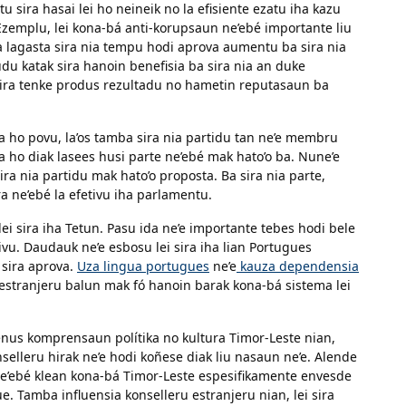
sira hasai lei ho neineik no la efisiente ezatu iha kazu
 Ezemplu, lei kona-bá anti-korupsaun ne’ebé importante liu
 lagasta sira nia tempu hodi aprova aumentu ba sira nia
udu katak sira hanoin benefisia ba sira nia an duke
 sira tenke produs rezultadu no hametin reputasaun ba
a ho povu, la’os tamba sira nia partidu tan ne’e membru
a ho diak lasees husi parte ne’ebé mak hato’o ba. Nune’e
ira nia partidu mak hato’o proposta. Ba sira nia parte,
ra ne’ebé la efetivu iha parlamentu.
i sira iha Tetun. Pasu ida ne’e importante tebes hodi bele
ivu. Daudauk ne’e esbosu lei sira iha lian Portugues
 sira aprova.
Uza lingua portugues
ne’e
kauza dependensia
estranjeru balun mak fó hanoin barak kona-bá sistema lei
enus komprensaun polítika no kultura Timor-Leste nian,
onselleru hirak ne’e hodi koñese diak liu nasaun ne’e. Alende
 ne’ebé klean kona-bá Timor-Leste espesifikamente envesde
e. Tamba influensia konselleru estranjeru nian, lei sira