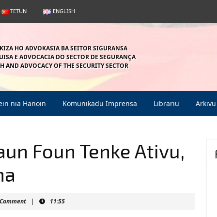
TETUN
ENGLISH
KIZA HO ADVOKASIA BA SEITOR SIGURANSA
ISA E ADVOCACIA DO SECTOR DE SEGURANÇA
H AND ADVOCACY OF THE SECURITY SECTOR
in nia Hanoin
Komunikadu Imprensa
Librariu
Arkivu
aun Foun Tenke Ativu,
ma
mahein
 Comment
|
11:55