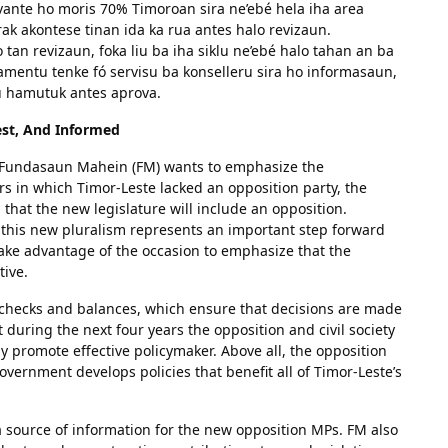
vante ho moris 70% Timoroan sira ne’ebé hela iha area
barak akontese tinan ida ka rua antes halo revizaun.
tan revizaun, foka liu ba iha siklu ne’ebé halo tahan an ba
amentu tenke fó servisu ba konselleru sira ho informasaun,
tu hamutuk antes aprova.
est, And Informed
 Fundasaun Mahein (FM) wants to emphasize the
ears in which Timor-Leste lacked an opposition party, the
that the new legislature will include an opposition.
, this new pluralism represents an important step forward
ake advantage of the occasion to emphasize that the
tive.
f checks and balances, which ensure that decisions are made
 during the next four years the opposition and civil society
promote effective policymaker. Above all, the opposition
government develops policies that benefit all of Timor-Leste’s
 a source of information for the new opposition MPs. FM also