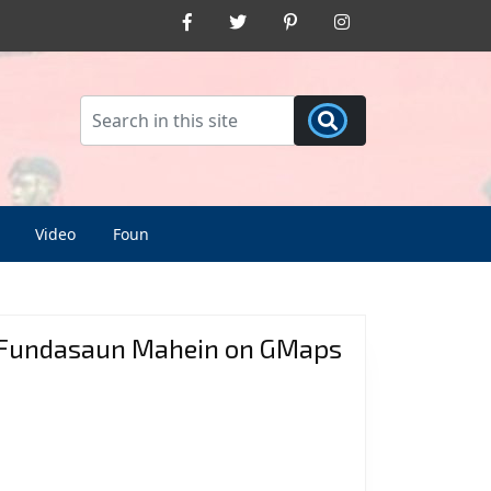
Facebook
Twitter
Pinterest
Instagram
Video
Foun
Fundasaun Mahein on GMaps