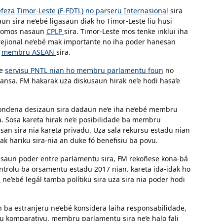
eza Timor-Leste (F-FDTL) no parseru Internasional
sira
aun sira ne’ebé ligasaun diak ho Timor-Leste liu husi
ia nomos nasaun
CPLP
sira. Timor-Leste mos tenke inklui iha
 rejional ne’ebé mak importante no iha poder hanesan
n
membru ASEAN
sira.
te
servisu PNTL nian ho membru parlamentu foun
no
inansa. FM hakarak uza diskusaun hirak ne’e hodi hasa’e
 kondena desizaun sira dadaun ne’e iha ne’ebé membru
a. Sosa kareta hirak ne’e posibilidade ba membru
san sira nia kareta privadu. Uza sala rekursu estadu nian
 hariku sira-nia an duke fó benefisiu ba povu.
zisaun poder entre parlamentu sira, FM rekoñese kona-bá
ontrolu ba orsamentu estadu 2017 nian. kareta ida-idak ho
n
ne’ebé legál tamba polítiku sira uza sira nia poder hodi
ba estranjeru ne’ebé konsidera laiha responsabilidade,
du komparativu, membru parlamentu sira ne’e halo fali