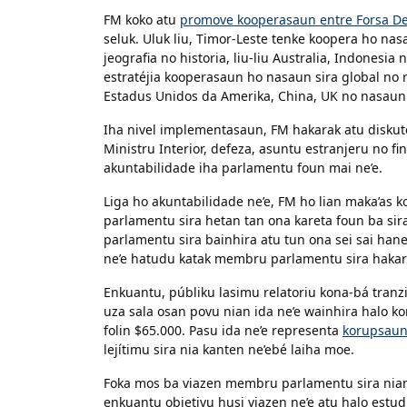
FM koko atu
promove kooperasaun entre Forsa Def
seluk. Uluk liu, Timor-Leste tenke koopera ho nas
jeografia no historia, liu-liu Australia, Indones
estratéjia kooperasaun ho nasaun sira global no
Estadus Unidos da Amerika, China, UK no nasau
Iha nivel implementasaun, FM hakarak atu disku
Ministru Interior, defeza, asuntu estranjeru no f
akuntabilidade iha parlamentu foun mai ne’e.
Liga ho akuntabilidade ne’e, FM ho lian maka’as
parlamentu sira hetan tan ona kareta foun ba sir
parlamentu sira bainhira atu tun ona sei sai hane
ne’e hatudu katak membru parlamentu sira hakarak
Enkuantu, públiku lasimu relatoriu kona-bá tran
uza sala osan povu nian ida ne’e wainhira halo k
folin $65.000. Pasu ida ne’e representa
korupsau
lejítimu sira nia kanten ne’ebé laiha moe.
Foka mos ba viazen membru parlamentu sira nian 
enkuantu objetivu husi viazen ne’e atu halo estu