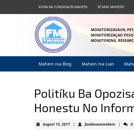
Skip
KONA BA FUNDASAUN MAHEIN
SÉ MAK MAHEIN?
to
content
Skip
to
MONITORIZASAUN, PES
content
MONITORIZAÇAO PESQU
MONITORING, RESEARC
Mahein nia Blog
Mahein nia Lian
Mahe
Politíku Ba Opozis
Honestu No Infor
August
fundasaun
August 15, 2017
|
fundasaunmahein
|
0
15,