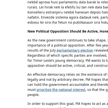
ne’ebé aprova husi parlamentu dala barak la rele
rurais. Lei hirak ne’e la efetifu liu tan ne’e dala 
Konselleru estranjeru ne’ebé hanesan depois halo 
nafatin. Envezde sistema agora dadauk ne’e, parl
esbosu lei sira iha Tetun no publikasaun sira ho
New Political Opposition Should Be Active, Hon
As the new government continues to take shape,
importance of a political opposition. After five y
results of the July p
arliamentary election
revealed 
Regardless of which specific parties are involved
for Timor-Leste’s young democracy. FM wants to t
opposition should be active, critical, and construc
An effective democracy relies on the existence o
legally and not by arbitrary decree. FM hopes that
can hold the government accountable and thereby 
must
prioritize the national interest
, so that the 
people.
In order to support this goal, FM hopes to act as