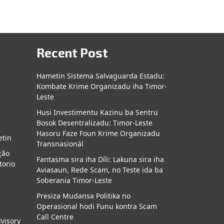
Recent Post
Hametin Sistema Salvaguarda Estadu:
Kombate Krime Organizadu iha Timor-
a
Leste
Husi Investimentu Kazinu ba Sentru
Bosok Desentralizadu: Timor-Leste
Hasoru Faze Foun Krime Organizadu
etin
Transnasionál
ção
Fantasma sira iha Díli: Lakuna sira iha
torio
Aviasaun, Rede Scam, no Teste ida ba
Soberania Timor-Leste
Presiza Mudansa Politika no
Operasional hodi Funu kontra Scam
Call Centre
dvisory