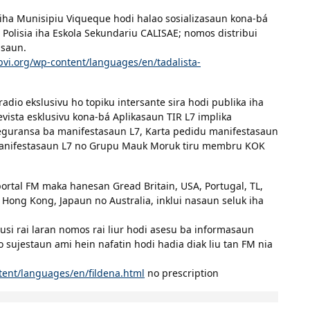
a iha Munisipiu Viqueque hodi halao sosializasaun kona-bá
 Polisia iha Eskola Sekundariu CALISAE; nomos distribui
asaun.
vi.org/wp-content/languages/en/tadalista-
dio ekslusivu ho topiku intersante sira hodi publika iha
revista esklusivu kona-bá Aplikasaun TIR L7 implika
eguransa ba manifestasaun L7, Karta pedidu manifestasaun
a manifestasaun L7 no Grupu Mauk Moruk tiru membru KOK
portal FM maka hanesan Gread Britain, USA, Portugal, TL,
a, Hong Kong, Japaun no Australia, inklui nasaun seluk iha
husi rai laran nomos rai liur hodi asesu ba informasaun
o sujestaun ami hein nafatin hodi hadia diak liu tan FM nia
ent/languages/en/fildena.html
no prescription