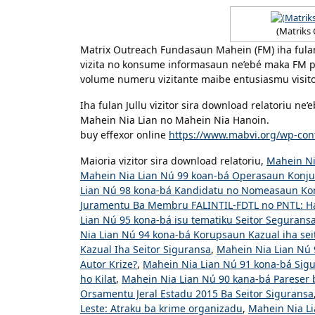
(Matriks
Matrix Outreach Fundasaun Mahein (FM) iha fulan
vizita no konsume informasaun ne’ebé maka FM p
volume numeru vizitante maibe entusiasmu visitor
Iha fulan Jullu vizitor sira download relatoriu n
Mahein Nia Lian no Mahein Nia Hanoin.
buy effexor online
https://www.mabvi.org/wp-con
Maioria vizitor sira download relatoriu,
Mahein Ni
Mahein Nia Lian Nú 99 koan-bá Operasaun Konjunt
Lian Nú 98 kona-bá Kandidatu no Nomeasaun Ko
Juramentu Ba Membru FALINTIL-FDTL no PNTL: Ha
Lian Nú 95 kona-bá isu tematiku Seitor Seguransa
Nia Lian Nú 94 kona-bá Korupsaun Kazual iha sei
Kazual Iha Seitor Siguransa
,
Mahein Nia Lian Nú 
Autor Krize?
,
Mahein Nia Lian Nú 91 kona-bá Sigur
ho Kilat
,
Mahein Nia Lian Nú 90 kana-bá Pareser
Orsamentu Jeral Estadu 2015 Ba Seitor Siguransa
Leste: Atraku ba krime organizadu
,
Mahein Nia Lia