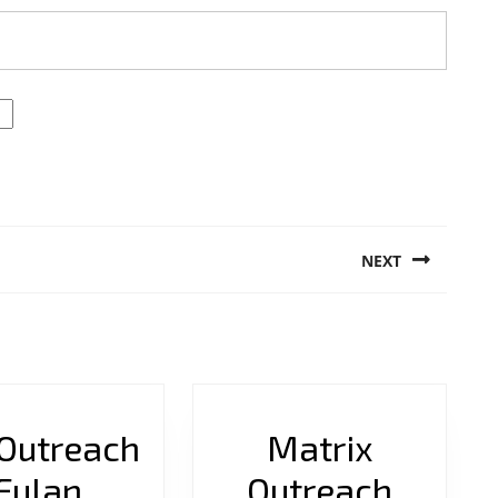
NEXT
Next
post:
Outreach
Matrix
Fulan
Outreach