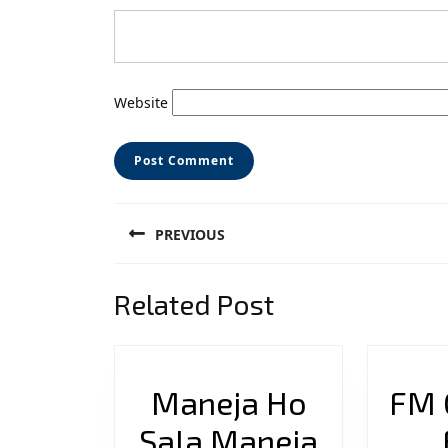
Website
Post
PREVIOUS
navigation
Previous
Related Post
post:
Maneja Ho
FM 
Sala Maneja