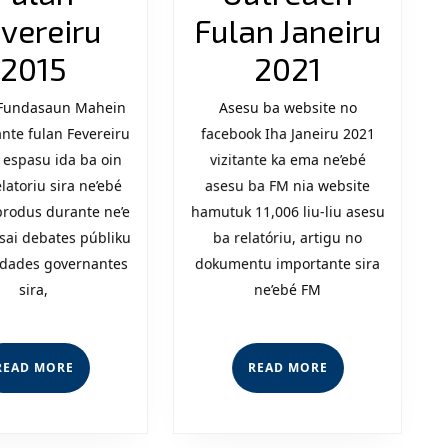
vereiru
Fulan Janeiru
FM
Matrix
2015
2021
Outreach
Outreac
 Fundasaun Mahein
Asesu ba website no
nte fulan Fevereiru
Fulan
facebook Iha Janeiru 2021
Fulan
n espasu ida ba oin
vizitante ka ema ne’ebé
Fevereiru
Janeiru
latoriu sira ne’ebé
asesu ba FM nia website
2015
2021
rodus durante ne’e
hamutuk 11,006 liu-liu asesu
sai debates públiku
ba relatóriu, artigu no
idades governantes
dokumentu importante sira
sira,
ne’ebé FM
READ
READ
READ MORE
READ MORE
MORE
MORE