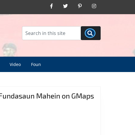
Facebook
Twitter
Pinterest
Instagram
Video
Foun
Fundasaun Mahein on GMaps