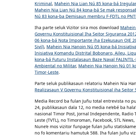
Kriminal
,
Mahein Nia Lian Nú 85 kona-bá Iregula
Mahein Nia Lian Nú 84 kona-bá Se mak responsa
Nú 83 kona-ba Demisaun membru F-FDTL no PNTL 
Iha parte seluk Vizitor sira mos download
Mahein 
Governu Konstituisional Iha Seitor Siguransa 201
06 kona-bá Nota Importante iha Ezekusaun OJE 20
Sivil)
,
Mahein Nia Hanoin Nú 05 kona-bá Inisiativa
Inisiativa Komandu Distrital Bobonaro, Aileu, Liq
kona-bá Futuru Instalasaun Baze Naval FALINTIL-
Ambiental no Militar
,
Mahein Nia Hanoin Nú 01 ko
Timor-Leste
.
Parte seluk publikasaun relatoriu Mahein Nia H
Realizasaun V Governu Konstituisional iha Seitor
Media Record ba fulan Juñu total entrevista no p
24, publikasaun dala 12, no media ne’ebé ba hal
nasional Timor Post, Jornal Independente, Radio T
Leste (TVTL), no Timoroman, Facebook, STL News,
Nune’e mos vizitor funpage fulan Juñu statiskamen
no fo komentariu hamutuk 588. Iha fulan Juñu vi