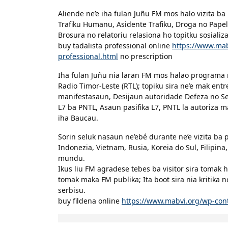
Aliende ne’e iha fulan Juñu FM mos halo vizita b
Trafiku Humanu, Asidente Trafiku, Droga no Papel
Brosura no relatoriu relasiona ho topitku sosializ
buy tadalista professional online
https://www.mab
professional.html
no prescription
Iha fulan Juñu nia laran FM mos halao programa ra
Radio Timor-Leste (RTL); topiku sira ne’e mak ent
manifestasaun, Desijaun autoridade Defeza no S
L7 ba PNTL, Asaun pasifika L7, PNTL la autoriz
iha Baucau.
Sorin seluk nasaun ne’ebé durante ne’e vizita ba 
Indonezia, Vietnam, Rusia, Koreia do Sul, Filipin
mundu.
Ikus liu FM agradese tebes ba visitor sira tomak 
tomak maka FM publika; Ita boot sira nia kritika n
serbisu.
buy fildena online
https://www.mabvi.org/wp-cont