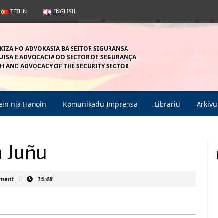
TETUN
ENGLISH
KIZA HO ADVOKASIA BA SEITOR SIGURANSA
ISA E ADVOCACIA DO SECTOR DE SEGURANÇA
H AND ADVOCACY OF THE SECURITY SECTOR
in nia Hanoin
Komunikadu Imprensa
Librariu
Arkivu
 Juñu
in
ment
|
15:48