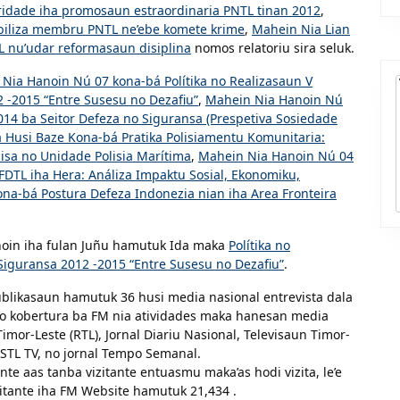
ridade iha promosaun estraordinaria PNTL tinan 2012
,
biliza membru PNTL ne’ebe komete krime
,
Mahein Nia Lian
nu’udar reformasaun disiplina
nomos relatoriu sira seluk.
Nia Hanoin Nú 07 kona-bá Polítika no Realizasaun V
2 -2015 “Entre Susesu no Dezafiu”
,
Mahein Nia Hanoin Nú
14 ba Seitor Defeza no Siguransa (Prespetiva Sosiedade
 Husi Baze Kona-bá Pratika Polisiamentu Komunitaria:
uisa no Unidade Polisia Marítima
,
Mahein Nia Hanoin Nú 04
FDTL iha Hera: Análiza Impaktu Sosial, Ekonomiku,
na-bá Postura Defeza Indonezia nian iha Area Fronteira
anoin iha fulan Juñu hamutuk Ida maka
Polítika no
 Siguransa 2012 -2015 “Entre Susesu no Dezafiu”
.
ublikasaun hamutuk 36 husi media nasional entrevista dala
a’o kobertura ba FM nia atividades maka hanesan media
imor-Leste (RTL), Jornal Diariu Nasional, Televisaun Timor-
 STL TV, no jornal Tempo Semanal.
te aas tanba vizitante entuasmu maka’as hodi vizita, le’e
zitante iha FM Website hamutuk 21,434 .