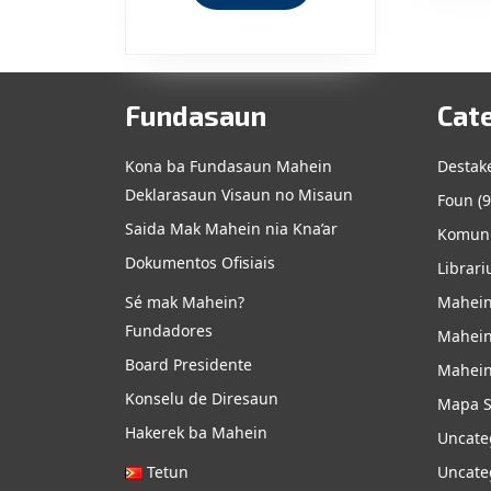
MORE
Fundasaun
Cat
Kona ba Fundasaun Mahein
Destak
Deklarasaun Visaun no Misaun
Foun
(9
Saida Mak Mahein nia Kna’ar
Komuni
Dokumentos Ofisiais
Librari
Sé mak Mahein?
Mahein
Fundadores
Mahein
Board Presidente
Mahein
Konselu de Diresaun
Mapa S
Hakerek ba Mahein
Uncate
Tetun
Uncate