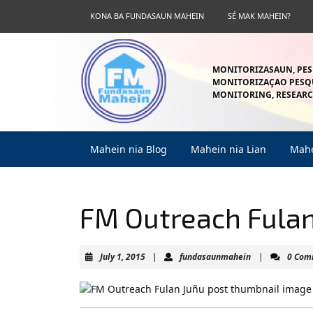
Skip
KONA BA FUNDASAUN MAHEIN
SÉ MAK MAHEIN?
to
content
Skip
to
MONITORIZASAUN, PES
content
MONITORIZAÇAO PESQU
MONITORING, RESEARC
Mahein nia Blog
Mahein nia Lian
Mahe
FM Outreach Fulan
July
fundasaunmahe
July 1, 2015
|
fundasaunmahein
|
0 Com
1,
2015