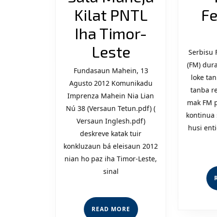
Kilat PNTL
Fe
Iha Timor-
Maneja
Leste
Serbisu
Ho
(FM) dura
Fundasaun Mahein, 13
loke ta
Agusto 2012 Komunikadu
Sala
tanba re
Imprenza Mahein Nia Lian
Maneja
mak FM p
Nú 38 (Versaun Tetun.pdf) (
kontinua 
Kilat
Versaun Inglesh.pdf)
husi ent
deskreve katak tuir
PNTL
konkluzaun bá eleisaun 2012
Iha
nian ho paz iha Timor-Leste,
sinal
Timor-
Leste
READ
READ MORE