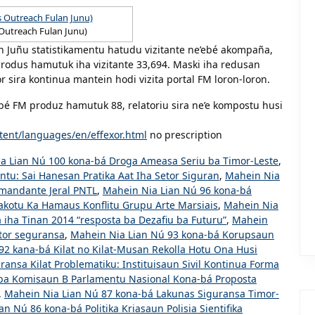
 Outreach Fulan Junu)
 Juñu statistikamentu hatudu vizitante ne’ebé akompaña,
rodus hamutuk iha vizitante 33,694. Maski iha redusan
 sira kontinua mantein hodi vizita portal FM loron-loron.
e’ebé FM produz hamutuk 88, relatoriu sira ne’e kompostu husi
tent/languages/en/effexor.html
no prescription
a Lian Nú 100 kona-bá Droga Ameasa Seriu ba Timor-Leste
,
u: Sai Hanesan Pratika Aat Iha Setor Siguran
,
Mahein Nia
mandante Jeral PNTL
,
Mahein Nia Lian Nú 96 kona-bá
kotu Ka Hamaus Konflitu Grupu Arte Marsiais
,
Mahein Nia
 iha Tinan 2014 “resposta ba Dezafiu ba Futuru”
,
Mahein
tor seguransa
,
Mahein Nia Lian Nú 93 kona-bá Korupsaun
92 kana-bá Kilat no Kilat-Musan Rekolla Hotu Ona Husi
ansa Kilat Problematiku: Instituisaun Sivil Kontinua Forma
 ba Komisaun B Parlamentu Nasional Kona-bá Proposta
,
Mahein Nia Lian Nú 87 kona-bá Lakunas Siguransa Timor-
n Nú 86 kona-bá Politika Kriasaun Polisia Sientifika